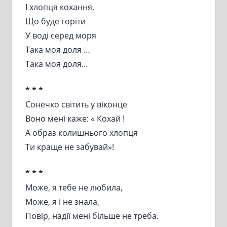
І хлопця кохання,
Що буде горіти
У воді серед моря
Така моя доля …
Така моя доля…
* * *
Сонечко світить у віконце
Воно мені каже: « Кохай !
А образ колишнього хлопця
Ти краще не забувай»!
* * *
Може, я тебе не любила,
Може, я і не знала,
Повір, надії мені більше не треба.