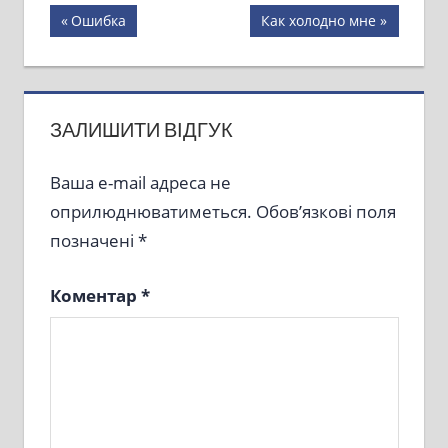
Навігація
Previous
Next
Ошибка
Как холодно мне
Post:
Post:
записів
ЗАЛИШИТИ ВІДГУК
Ваша e-mail адреса не
оприлюднюватиметься.
Обов’язкові поля
позначені
*
Коментар
*