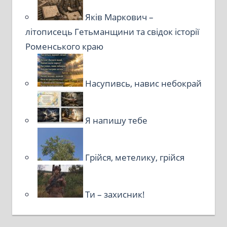
Яків Маркович –
літописець Гетьманщини та свідок історії
Роменського краю
Насупивсь, навис небокрай
Я напишу тебе
Грійся, метелику, грійся
Ти – захисник!