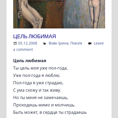
ЦЕЛЬ ЛЮБИМАЯ
05.12.2008
Admin
Вовк Ірина
,
Поезія
Leave
a comment
Цель любимая
Ты цель моя уже пол-года,
Уже пол-года я люблю.
Пол-года я уже страдаю,
С ума схожу и так живу.
Но ты меня не замечаешь,
Проходишь мимо и молчишь.
Быть может, в сердце ты страдаешь