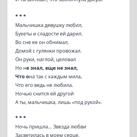
* * *
Мальчишка девушку любил,
Букеты и сладости ей дарил.
Во сне ее он обнимал,
Домой с гулянки провожал.
Он руки, наглой, целовал
Но н
е знал, еще не знал,
Что о
на так с каждым мила,
Что его ведь не любила.
Ночью снится ей другой
А ты, мальчишка, лишь «под рукой».
* * *
Ночь пришла… Звезда любви
Засветилась в моем серце.