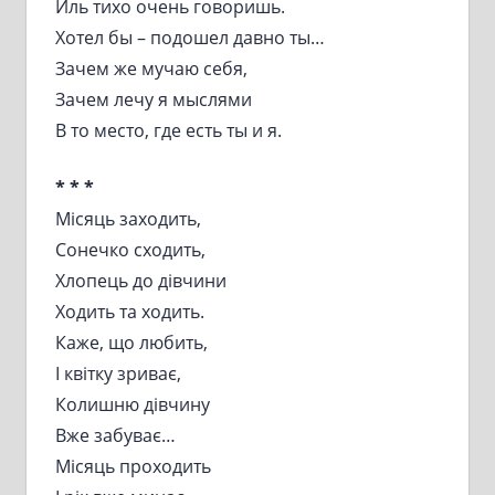
Иль тихо очень говоришь.
Хотел бы – подошел давно ты…
Зачем же мучаю себя,
Зачем лечу я мыслями
В то место, где есть ты и я.
* * *
Місяць заходить,
Сонечко сходить,
Хлопець до дівчини
Ходить та ходить.
Каже, що любить,
І квітку зриває,
Колишню дівчину
Вже забуває…
Місяць проходить