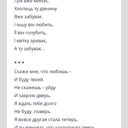
І рік вже минає,
Хлопець ту дівчину
Вже забуває.
І іншу він любить,
Її він голубить,
І квітку зриває,
А ту забуває…
* * *
Скажи мне, что любишь –
И буду твоей.
Не скажешь – уйду
И закрою дверь.
Я ждать тебя долго
Не буду, поверь.
Я вовсе другая стала теперь.
И ты виноват, что захлопнула дверь.