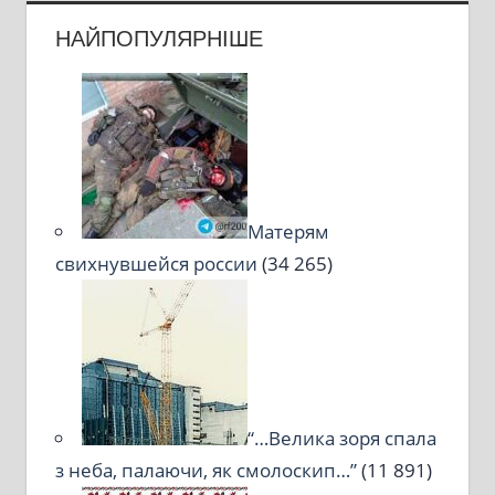
НАЙПОПУЛЯРНІШЕ
Матерям
свихнувшейся россии
(34 265)
“…Велика зоря спала
з неба, палаючи, як смолоскип…”
(11 891)