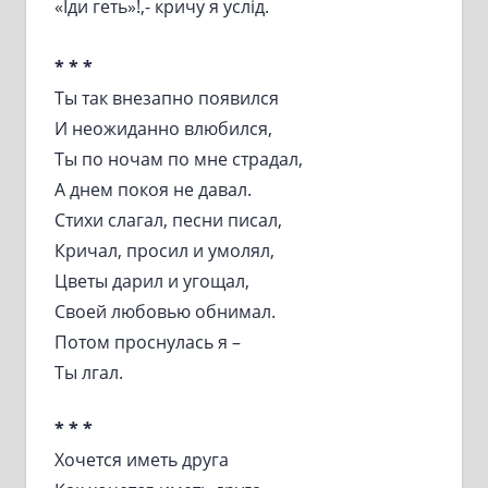
«Іди геть»!,- кричу я услід.
* * *
Ты так внезапно появился
И неожиданно влюбился,
Ты по ночам по мне страдал,
А днем покоя не давал.
Стихи слагал, песни писал,
Кричал, просил и умолял,
Цветы дарил и угощал,
Своей любовью обнимал.
Потом проснулась я –
Ты лгал.
* * *
Хочется иметь друга