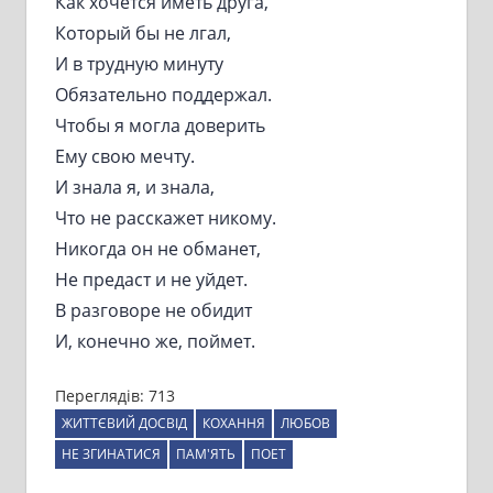
Как хочется иметь друга,
Который бы не лгал,
И в трудную минуту
Обязательно поддержал.
Чтобы я могла доверить
Ему свою мечту.
И знала я, и знала,
Что не расскажет никому.
Никогда он не обманет,
Не предаст и не уйдет.
В разговоре не обидит
И, конечно же, поймет.
Переглядів:
713
ЖИТТЄВИЙ ДОСВІД
КОХАННЯ
ЛЮБОВ
НЕ ЗГИНАТИСЯ
ПАМ'ЯТЬ
ПОЕТ