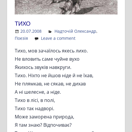
ТИХО
20.07.2008
Admin
Надточій Олександр
,
Поезія
Leave a comment
Тихо, мов зачаїлось якесь лихо.
Не вловить саме чуйне вухо
Якихось звуків навкруги.
Тихо. Ніхто не йшов ніде й не їхав,
Не плямкав, не сякав, не дихав
А ні шелесне, а ніде.
Тихо в лісі, в полі,
Тихо так надворі.
Може заморена природа,
Я там знаю? Відпочиває?