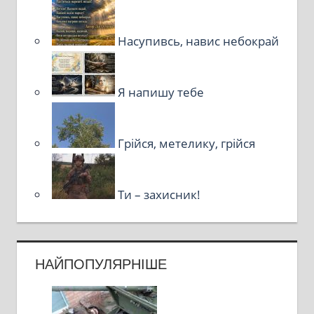
Насупивсь, навис небокрай
Я напишу тебе
Грійся, метелику, грійся
Ти – захисник!
НАЙПОПУЛЯРНІШЕ