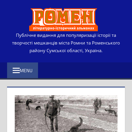
Skip
РОМЕ
to
content
ЛІТЕР
ІСТО
Публічне видання для популяризації історії та
творчості мешканців міста Ромни та Роменського
АЛЬМ
району Сумської області, Україна.
MENU