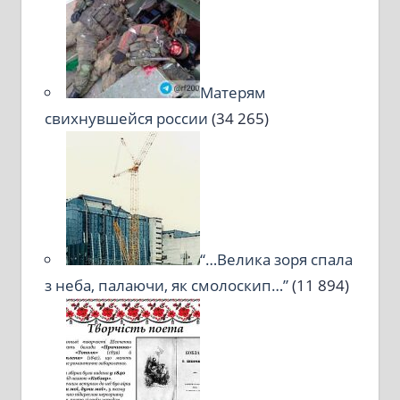
Матерям
свихнувшейся россии
(34 265)
“…Велика зоря спала
з неба, палаючи, як смолоскип…”
(11 894)