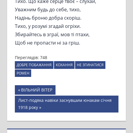
Тихо. Що каже серце твоє – слухай,
Уважним будь до себе, тихо,
Надінь броню добра скоріш.
Тихо, у розумі згадай огріхи.
Збирайтесь в зграї, мов ті птахи,
Щоб не пропасти ні за гріш.
Переглядів:
748
ДОБРЕ ПОБАЖАННЯ
КОХАННЯ
НЕ ЗГИНАТИСЯ
РОМЕН
Навігація
Previous
ВІЛЬНИЙ ВІТЕР
Post:
записів
Next
Лист-подяка навіки заснувшим юнакам січня
Post:
1918 року