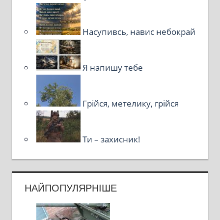
Насупивсь, навис небокрай
Я напишу тебе
Грійся, метелику, грійся
Ти – захисник!
НАЙПОПУЛЯРНІШЕ