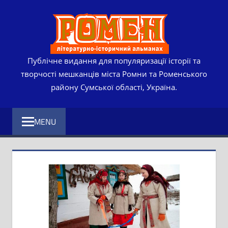
Skip
РОМЕ
to
content
ЛІТЕР
ІСТО
Публічне видання для популяризації історії та
творчості мешканців міста Ромни та Роменського
АЛЬМ
району Сумської області, Україна.
MENU