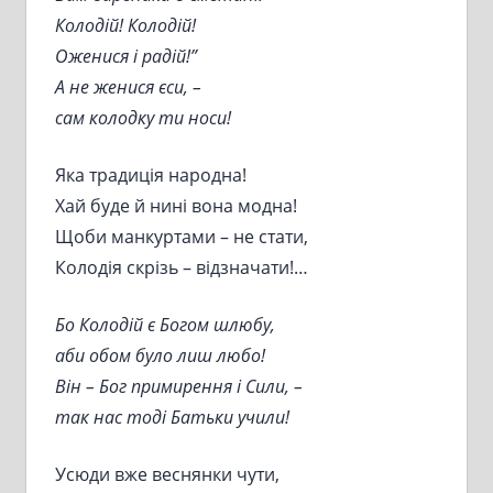
Колодій! Колодій!
Оженися і радій!”
А не женися єси, –
сам колодку ти носи!
Яка традиція народна!
Хай буде й нині вона модна!
Щоби манкуртами – не стати,
Колодія скрізь – відзначати!…
Бо Колодій є Богом шлюбу,
аби обом було лиш любо!
Він – Бог примирення і Сили, –
так нас тоді Батьки учили!
Усюди вже веснянки чути,