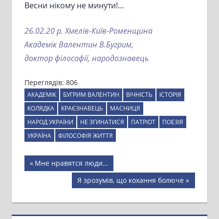
Весни нікому не минути!…
26.02.20 р. Хмелів-Київ-Роменщина
Академік Валентин В.Бугрим,
доктор філософії, народознавець
Переглядів:
806
АКАДЕМІК
БУГРИМ ВАЛЕНТИН
ВІЧНІСТЬ
ІСТОРІЯ
КОЛЯДКА
КРАЄЗНАВЕЦЬ
МАСНИЦЯ
НАРОД УКРАЇНИ
НЕ ЗГИНАТИСЯ
ПАТРІОТ
ПОЕЗІЯ
УКРАЇНА
ФІЛОСОФІЯ ЖИТТЯ
Навігація
Previous
Мне нравятся люди…
Post:
записів
Next
Я зрозумів, що кохання болюче
Post: