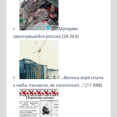
Матерям
свихнувшейся россии
(34 263)
“…Велика зоря спала
з неба, палаючи, як смолоскип…”
(11 888)