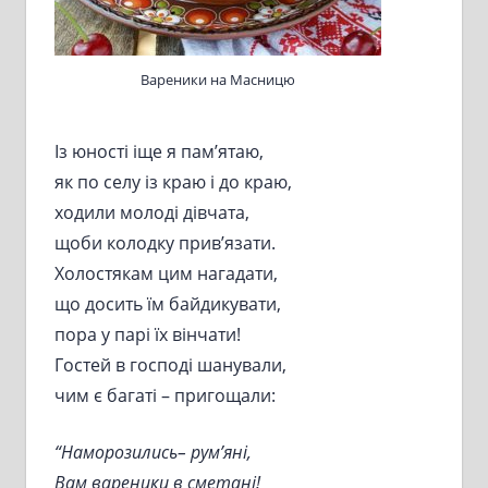
Вареники на Масницю
Із юності іще я пам’ятаю,
як по селу із краю і до краю,
ходили молоді дівчата,
щоби колодку прив’язати.
Холостякам цим нагадати,
що досить їм байдикувати,
пора у парі їх вінчати!
Гостей в господі шанували,
чим є багаті – пригощали:
“Наморозились– рум’яні,
Вам вареники в сметані!