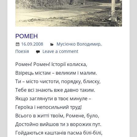
РОМЕН
16.09.2008
Admin
Мусієнко Володимир
,
Поезія
Leave a comment
Ромен! Ромен! Історії колиска,
Взірець містам – великим і малим.
Ти – місто чистоти, порядку, блиску,
Тебе всі знають вже давно таким.
Якщо заглянути в твоє минуле –
Героїка і непосильний труд!
Всього в житті твоїм, Ромене, було,
Достойно вийшов ти з ворожих пут.
Гойдаються каштанів пасма білі-білі,