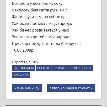
Все місто у весняному соку.
Чаклують біля квітів руки вмілі,
Жіночі руки там, на квітнику.
Хай розквітає міста міць і врода.
Хай бізнес розвивається у нас!
Звертаюся до тебе, мій народе:
Прискор прихід багатства й миру час.
16.09.2008р.
Переглядів:
785
БАТЬКІВЩИНА
ВІЧНІСТЬ
ПАМ'ЯТЬ
РОМНИ
СУЛА
СУМЩИНА
Навігація
Previous
Next
Я до мами іду
Свято Кобзаря в Ромнах
Post:
Post:
записів