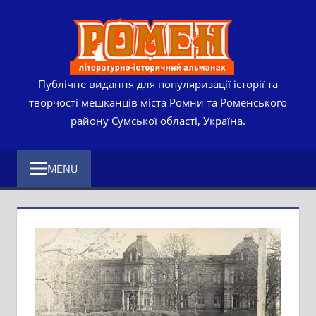
Skip
РОМЕ
to
content
ЛІТЕР
ІСТО
Публічне видання для популяризації історії та
творчості мешканців міста Ромни та Роменського
АЛЬМ
району Сумської області, Україна.
MENU