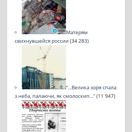
Матерям
свихнувшейся россии
(34 283)
“…Велика зоря спала
з неба, палаючи, як смолоскип…”
(11 947)