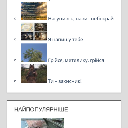
Насупивсь, навис небокрай
Я напишу тебе
Грійся, метелику, грійся
Ти – захисник!
НАЙПОПУЛЯРНІШЕ