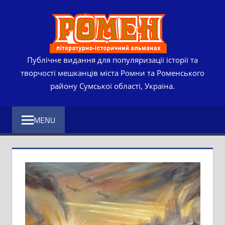
Skip
РОМЕ
to
content
ЛІТЕР
ІСТО
Публічне видання для популяризації історії та
творчості мешканців міста Ромни та Роменського
АЛЬМ
району Сумської області, Україна.
MENU