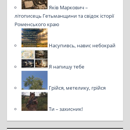
Яків Маркович –
літописець Гетьманщини та свідок історії
Роменського краю
Насупивсь, навис небокрай
Я напишу тебе
Грійся, метелику, грійся
Ти – захисник!