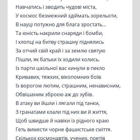
Навчатись і зводить чудові міста,
У космос безмежний здіймать зорельоти,
В науці потужно для блага зростать…
Та юність накрили снаряди і бомби,
І хлопці на битву страшну піднялись
За отчий свій край і за землю святую
Пішли, як батьки їх ходили колись.
Із парти шкільної вас кинули в пекло
Кривавих, тяжких, вікопомних боїв
Із ворогом лютим, страшним, ненависним,
Обвішаним зброєю аж до зубів.
В атаку ви йшли і лягали під танки,
З гранатами клали під них ви й життя,
Щоб швидше й навіки із рідного краю
Геть вимести чорне фашистське сміття.
Скількох космонавтів, учених, поетів