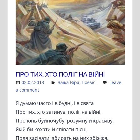
ПРО ТИХ, ХТО ПОЛІГ НА ВІЙНІ
02.02.2013
Admin
Заїка Віра
,
Поезія
Leave
a comment
Я думаю часто і в будні, і в свята
Про тих, хто загинув, поліг на війні,
Про юнь буйночубу, розумну й красиву,
Якій би кохати й співати пісні,
Поля засівати, збирать на них збіжжя,