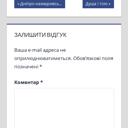
Навігація
Previous
Next
Дніпро нахмуривсь…
Душа і тіло
Post:
Post:
записів
ЗАЛИШИТИ ВІДГУК
Ваша e-mail адреса не
оприлюднюватиметься.
Обов’язкові поля
позначені
*
Коментар
*