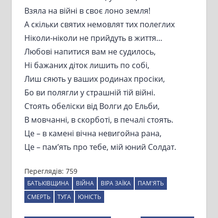
Взяла на війні в своє лоно земля!
А скільки святих немовлят тих полеглих
Ніколи-ніколи не прийдуть в життя…
Любові напитися вам не судилось,
Ні бажаних діток лишить по собі,
Лиш сяють у ваших родинах просіки,
Бо ви полягли у страшній тій війні.
Стоять обеліски від Волги до Ельби,
В мовчанні, в скорботі, в печалі стоять.
Це – в камені вічна невигойна рана,
Це – пам’ять про тебе, мій юний Солдат.
Переглядів:
759
БАТЬКІВЩИНА
ВІЙНА
ВІРА ЗАЇКА
ПАМ'ЯТЬ
СМЕРТЬ
ТУГА
ЮНІСТЬ