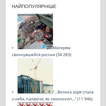
НАЙПОПУЛЯРНІШЕ
Матерям
свихнувшейся россии
(34 283)
“…Велика зоря спала
з неба, палаючи, як смолоскип…”
(11 946)