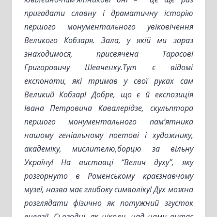
пригадати славну і драматичну історію
першого монументального увіковічення
Великого Кобзаря. Зала, у якій ми зараз
знаходимося, присвячена Тарасові
Григоровичу Шевченку.Тут є відомі
експонати, які тримав у свої руках сам
Великий Кобзар! Добре, що є й експозиція
Івана Петровича Кавалерідзе, скульптора
першого монументального пам’ятника
нашому геніальному поетові і художнику,
академіку, мислителю,борцю за вільну
Україну!
На виставці “Велич духу”, яку
розгорнуто в Роменському краєзнавчому
музеї
, назва
має глибок
у
символі
ку!
Дух можна
розглядати фізично як потужний згусток
енергії. Сьогодні, як ніколи, над нами витає