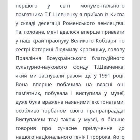
першого у світі монументального
пам’ятника Т.Г.Шевченку я приїхав із Києва
у складі делегації Роменського земляцтва.
Та, головне, мені вдалося вперше привезти
у наш край праонуку Великого Кобзаря по
сестрі Катерині Людмилу Красицьку, голову
Правління Всеукраїнського благодійного
культурно-наукового фонду Т.Шевченка,
який ми заснували разом ще у 1991 році.
Вона вперше побачила на власні очі
пам’ятник, побувала і виступила у музеї,
дуже була вражена наявними експонатами,
особливо торбаном свого прапрапрадіда!
Виступаючи тоді також у музеї, я більше
говорив про сучасне прилучення до
нашого національного генія і пророка, його