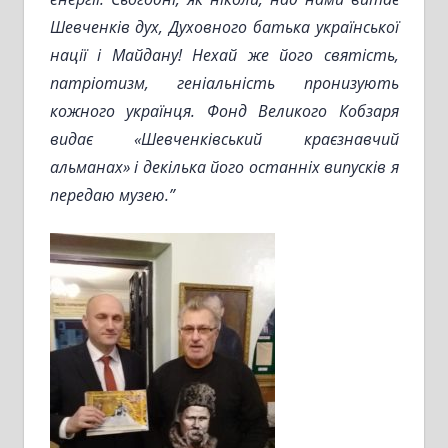
Шевченк
ів
дух
, Духовного батька української
нації і Майдану!
Нехай же його святість,
патріотизм, геніальність пронизують
кожного українця.
Фонд Великого Кобзаря
видає «Шевченківський краєзнавчий
альманах» і декілька його останніх випусків я
передаю музею.
”