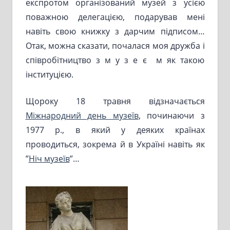
експротом організований музей з усією
поважною делегацією, подарував мені
навіть свою книжку з дарчим підписом…
Отак, можна сказати, почалася моя дружба і
співробітництво з м у з е є м як такою
інституцією.
Щороку 18 травня відзначається
Міжнародний день музеїв
, починаючи з
1977 р., в який у деяких країнах
проводиться, зокрема й в Україні навіть як
”
Ніч музеїв
”…