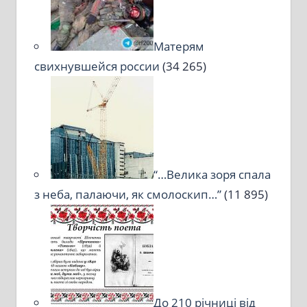
Матерям
свихнувшейся россии
(34 265)
“…Велика зоря спала
з неба, палаючи, як смолоскип…”
(11 895)
До 210 річниці від