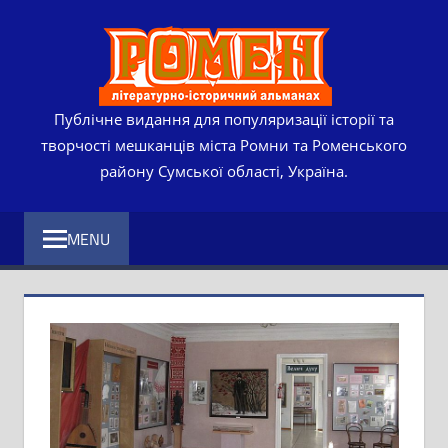
Skip
РОМЕ
to
content
ЛІТЕР
ІСТО
Публічне видання для популяризації історії та
творчості мешканців міста Ромни та Роменського
АЛЬМ
району Сумської області, Україна.
MENU