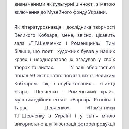
визначеними як культурні цінності, з метою
включення до Музейного фонду України.
Як літературознавця і дослідника творчості
Великого Кобзаря, мене, звісно, цікавить
зала «Т.Г.Шевченко і Роменщина». Тим
більше, що поет і художник бував у наших
краях і неодноразово їх згадував у своїх
творах та листах. У залі зберігається
понад 50 експонатів, пов’язпних із Великим
Кобзарем. Так, в опублікованих – книжці
«Тарас Шевченко і Роменський край»,
мультимедійних есеях «Варвара Рєпніна і
Тарас Шевченко», «Пам’ятники
Т.Г.Шевченку в Україні і у світі» мною
використано для ілюстрації фоторепродукції