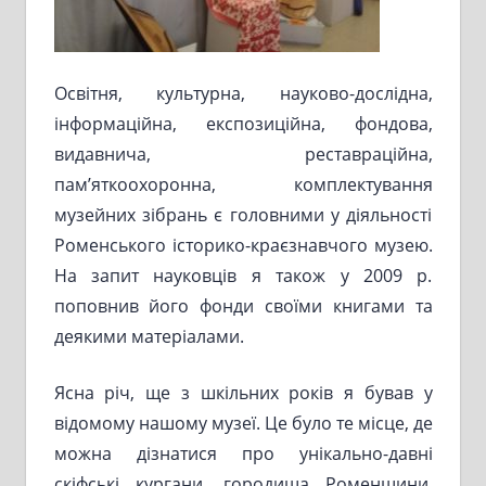
Освітня, культурна, науково-дослідна,
інформаційна, експозиційна, фондова,
видавнича, реставраційна,
пам’яткоохоронна, комплектування
музейних зібрань є головними у діяльності
Роменського історико-краєзнавчого музею.
На запит науковців я також у 2009 р.
поповнив його фонди своїми книгами та
деякими матеріалами.
Ясна річ, ще з шкільних років я бував у
відомому нашому музеї. Це було те місце, де
можна дізнатися про унікально-давні
скіфські кургани, городища Роменщини,