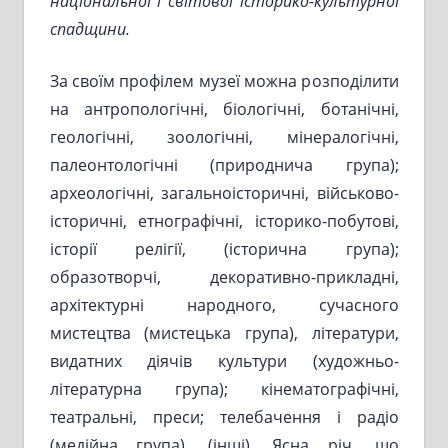
національної і світової історико-культурної
спадщини.
За своїм профілем музеї можна розподілити
на антропологічні, біологічні, ботанічні,
геологічні, зоологічні, мінералогічні,
палеонтологічні (природнича група);
археологічні, загальноісторичні, військово-
історичні, етнографічні, історико-побутові,
історії релігії, (історична група);
образотворчі, декоративно-прикладні,
архітектурні народного, сучасного
мистецтва (мистецька група), літератури,
видатних діячів культури (художньо-
літературна група); кінематографічні,
театральні, преси; телебачення і радіо
(медійна група), (інші). Ясна річ, що