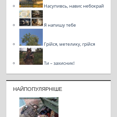
Насупивсь, навис небокрай
Я напишу тебе
Грійся, метелику, грійся
Ти – захисник!
НАЙПОПУЛЯРНІШЕ