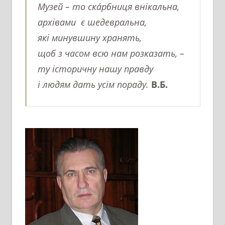
Музей – то скáрбниця внікальна,
архівами є шедевральна,
які минувшину хранять,
щоб з часом всю нам розказать, –
ту історичну нашу правду
і людям дать усім пораду.
В.Б.