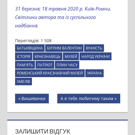
31 березня; 18 травня 2020 р. Київ-Ромни.
Світлини автора та із суспільного
надбання.
Переглядів:
1 508
БАТЬКІВЩИНА
БУГРИМ ВАЛЕНТИН
ВІЧНІСТЬ
ІСТОРІЯ
КРАЄЗНАВЕЦЬ
МУЗЕЙ
НАРОД УКРАЇНИ
ПАМ'ЯТЬ
ПАТРІОТ
ПЛИН ЧАСУ
РОМЕНСЬКИЙ КРАЄЗНАВЧИЙ МУЗЕЙ
УКРАЇНА
ХМЕЛІВ
Навігація
Previous
Next
Вишиванки
А я тебе любитиму таким
Post:
Post:
записів
ЗАЛИШИТИ ВІДГУК