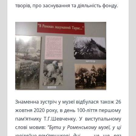
творів, про заснування та діяльність фонду.
Знаменна зустріч у музеї відбулася також 26
жовтня 2020 року, в день 100-ліття першому
пам’ятнику Т.Г.Шевченку. У виступальному
слові мовив:
”Бути у Роменському музеї, у ці
ювілейно-пам’ятникові дні – це ще раз