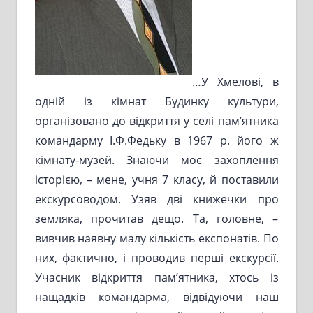
…У Хмелові, в
одній із кімнат Будинку культури,
організовано до відкриття у селі пам’ятника
командарму І.Ф.Федьку в 1967 р. його ж
кімнату-музей. Знаючи моє захоплення
історією, – мене, учня 7 класу, й поставили
екскурсоводом. Узяв дві книжечки про
земляка, прочитав дещо. Та, головне, –
вивчив наявну малу кількість експонатів. По
них, фактично, і проводив перші екскурсії.
Учасник відкриття пам’ятника, хтось із
нащадків командарма, відвідуючи наш