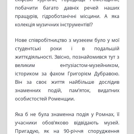
побачити багато давніх речей наших
пращурів, гідроботанічні місцини. А яка
колекція музичних інструментів!?
Нове співробітництво з музеєем було у мої
студентські роки і в подальшій
життєдіяльності. Звісно, познайомився тут з
великим ентузіастом-музейником,
істориком за фахом Григорієм Дубравою.
Він за своє життя найбільше дослідив
знаменних подій, пам’яток, видатних
особистостей Роменщии.
Яка б не була знаменна подія у Ромнах, її
учасники обов’яково відвідають музей.
Пригадую, як на 90-річчя спорудження