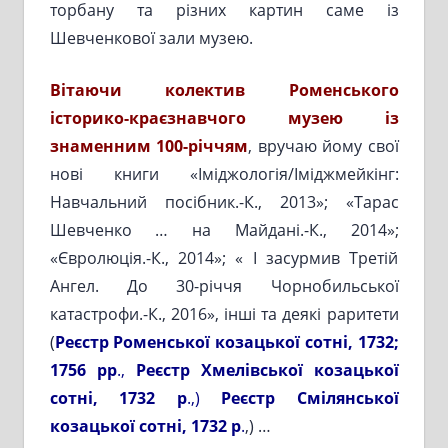
торбану та різних картин саме із
Шевченкової зали музею.
Вітаючи колектив Роменського
історико-краєзнавчого музею із
знаменним 100-річчям
, вручаю йому свої
нові книги «Іміджологія/Іміджмейкінг:
Навчальний посібник.-К., 2013»; «Тарас
Шевченко … на Майдані.-К., 2014»;
«Євролюція.-К., 2014»; « І засурмив Третій
Ангел. До 30-річчя Чорнобильської
катастрофи.-К., 2016», інші та деякі раритети
(
Реєстр Роменської козацької сотні, 1732;
1756 рр
.,
Реєстр Хмелівської козацької
сотні, 1732 р
.,)
Реєстр Смілянської
козацької сотні, 1732 р
.
,) …