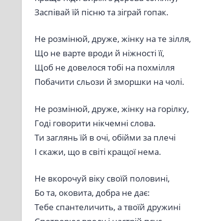
Заспівай їй пісню та зіграй гопак.
Не розмінюй, друже, жінку на те зілля,
Що не варте вроди й ніжності її,
Щоб не довелося тобі на похмілля
Побачити сльози й зморшки на чолі.
Не розмінюй, друже, жінку на горілку,
Годі говорити нікчемні слова.
Ти заглянь їй в очі, обійми за плечі
І скажи, що в світі кращої нема.
Не вкорочуй віку своїй половині,
Бо та, оковита, добра не дає:
Тебе спантеличить, а твоїй дружині