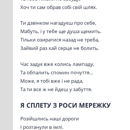
Хоч ти сам обрав собі свій шлях.
Ти дзвінком нагадуєш про себе,
Мабуть, і у тебе ще душа щемить.
Тільки озиратися назад не треба,
Зайвий раз хай серце не болить.
Час задує вже колись лампаду,
Та обпалить спомин почуття…
Може, я тобі вже і не рада,
Та ти все ж не йдеш у забуття.
Я СПЛЕТУ З РОСИ МЕРЕЖКУ
Розійшлись наші дороги
І розтанули в імлі.