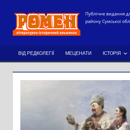
Skip
to
РОМЕН.
Публічне видання дл
content
району Сумської обла
ЛІТЕРАТ
ІСТОРИ
ВІД РЕДКОЛЕГІЇ
МЕЦЕНАТИ
ІСТОРІЯ
АЛЬМАН