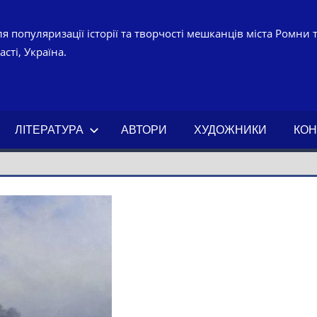
я популяризації історії та творчості мешканців міста Ромни 
сті, Україна.
УРНО-
ЧНИЙ
ЛІТЕРАТУРА
АВТОРИ
ХУДОЖНИКИ
КОН
АХ.