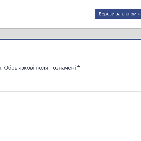
Next
Берези за вікном
Post:
.
Обов’язкові поля позначені
*