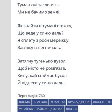
Туман очі заслоняє –
Ми не бачимо землі.
Як знайти в тумані стежку,
Що веде у синю даль?
Я сплету з роси мережку,
Зав’яжу в неї печаль.
Затягну тугенько вузол,
Щоб ніхто не розв’язав.
Кину, хай спіймає бусол
Й віднесе у синю даль.
Переглядів:
760
ВДОМА
ЗЛАГОДА
КОХАННЯ
КРАСА ДІВОЧА
ЛЮБОВ
ЛЮ
УКРАЇНКА - НАЙКРАЩА ЖІНКА
ЩАСТЯ