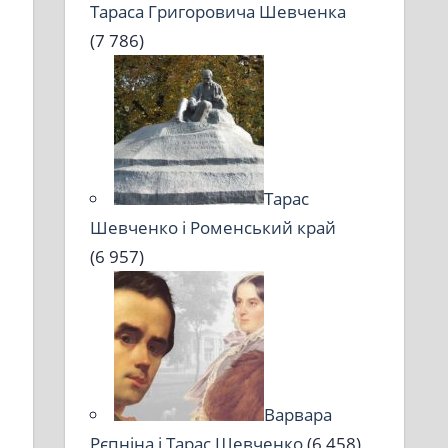
Тараса Григоровича Шевченка
(7 786)
Тарас
Шевченко і Роменський край
(6 957)
Варвара
Рєпніна і Тарас Шевченко
(6 458)