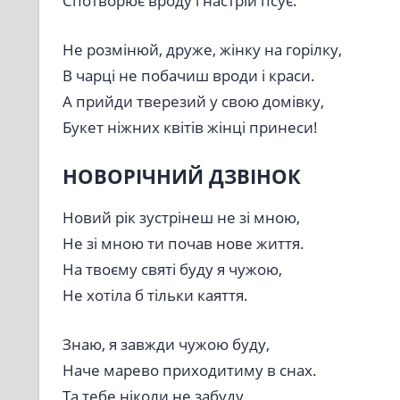
Спотворює вроду і настрій псує.
Не розмінюй, друже, жінку на горілку,
В чарці не побачиш вроди і краси.
А прийди тверезий у свою домівку,
Букет ніжних квітів жінці принеси!
НОВОРІЧНИЙ ДЗВІНОК
Новий рік зустрінеш не зі мною,
Не зі мною ти почав нове життя.
На твоєму святі буду я чужою,
Не хотіла б тільки каяття.
Знаю, я завжди чужою буду,
Наче марево приходитиму в снах.
Та тебе ніколи не забуду,