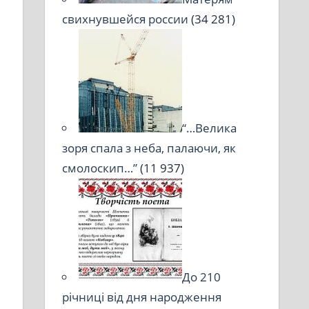
свихнувшейся россии
(34 281)
“…Велика
зоря спала з неба, палаючи, як
смолоскип…”
(11 937)
До 210
річниці від дня народження