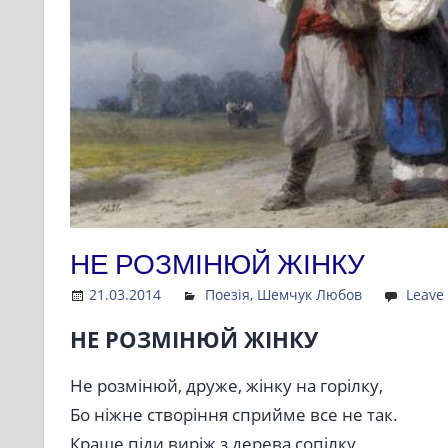
НЕ РОЗМІНЮЙ ЖІНКУ
21.03.2014
Admin
Поезія
,
Шемчук Любов
Leave
НЕ РОЗМІНЮЙ ЖІНКУ
Не розмінюй, друже, жінку на горілку,
Бо ніжне створіння сприйме все не так.
Краще піди виріж з дерева сопілку,