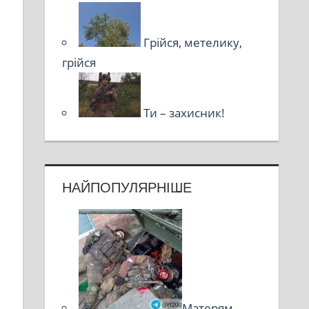
Грійся, метелику,
грійся
Ти – захисник!
НАЙПОПУЛЯРНІШЕ
Матерям