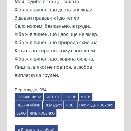
Моя садиба в сонці – золота.
Хіба ж я винен, що державні люди
З давен прадавніх і до тепер
Село ножем, безжально, в груди…
Хіба ж я винен, що і досі ще не вмер.
Хіба ж я винен, що природа схильна
Кохать по-справжньому своїх дітей.
Хіба ж я винен, що людина сильна,
Лиш та, в якої не повітря, а любов
виплескує з грудей.
Переглядів:
934
БАТЬКІВЩИНА
БАТЬКО
ЛЮБОВ
МАТИ
НЕДРИГАЙЛІВ
НЕМУДРУЇ
ПОЕТ
ПРИРОДА ПОСУЛЛЯ
СЕЛО
ЯКІВ КОСЕНКО
Навігація
Previous
Я пишу о любви!