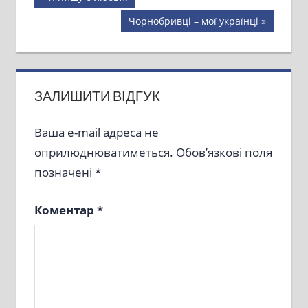
Post:
записів
Next
Чорнобривці – мої українці
Post:
ЗАЛИШИТИ ВІДГУК
Ваша e-mail адреса не
оприлюднюватиметься.
Обов’язкові поля
позначені
*
Коментар
*