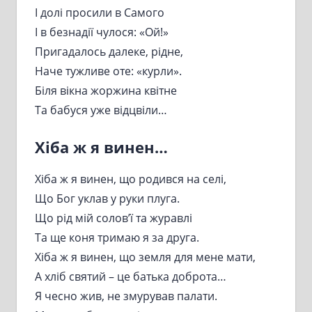
І долі просили в Самого
І в безнадії чулося: «Ой!»
Пригадалось далеке, рідне,
Наче тужливе оте: «курли».
Біля вікна жоржина квітне
Та бабуся уже відцвіли…
Хіба ж я винен…
Хіба ж я винен, що родився на селі,
Що Бог уклав у руки плуга.
Що рід мій солов’ї та журавлі
Та ще коня тримаю я за друга.
Хіба ж я винен, що земля для мене мати,
А хліб святий – це батька доброта…
Я чесно жив, не змурував палати.