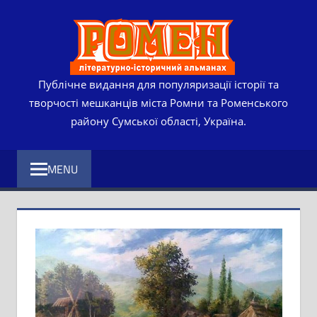
Skip
РОМЕ
to
content
ЛІТЕР
ІСТО
Публічне видання для популяризації історії та
творчості мешканців міста Ромни та Роменського
АЛЬМ
району Сумської області, Україна.
MENU