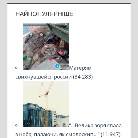
НАЙПОПУЛЯРНІШЕ
Матерям
свихнувшейся россии
(34 283)
“…Велика зоря спала
з неба, палаючи, як смолоскип…”
(11 947)