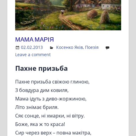
МАМА МАРІЯ
02.02.2013
Admin
Косенко Яків
,
Поезія
Leave a comment
Пахне призьба
Пахне призьба свіжою глиною,
З бовдура дим ковиля,
Мама ідуть з диво-жоржиною,
Літо знімає бриля.
Сяє сонце, ні хмарки, ні вітру.
Боже, яка ж то краса!
Сир через верх – повна макітра,