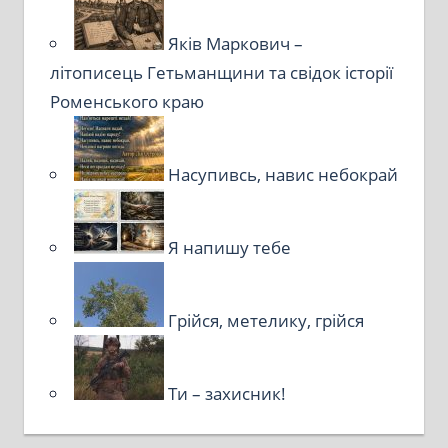
Яків Маркович –
літописець Гетьманщини та свідок історії
Роменського краю
Насупивсь, навис небокрай
Я напишу тебе
Грійся, метелику, грійся
Ти – захисник!