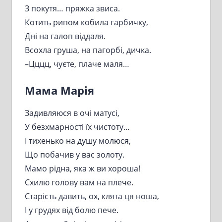
З покутя… пряжка звиса.
Котить рипом кобила гарбичку,
Дні на галоп віддаля.
Всохла груша, на пагорбі, дичка.
–Цццц, чуєте, плаче маля…
Мама Марія
Задивляюся в очі матусі,
У безхмарності їх чистоту…
І тихенько на душу молюся,
Що побачив у вас золоту.
Мамо рідна, яка ж ви хороша!
Схилю голову вам на плече.
Старість давить, ох, клята ця ноша,
І у грудях від болю пече.