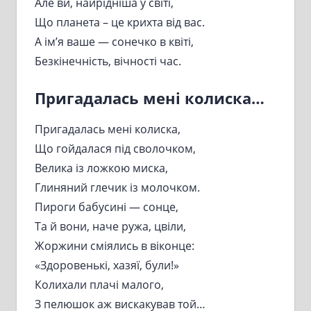
Але ви, найрідніша у світі,
Що планета – це крихта від вас.
А ім’я ваше — сонечко в квіті,
Безкінечність, вічності час.
Пригадалась мені колиска…
Пригадалась мені колиска,
Що гойдалася під сволочком,
Велика із ложкою миска,
Глиняний глечик із молочком.
Пироги бабусині — сонце,
Та й вони, наче ружа, цвіли,
Жоржини сміялись в віконце:
«Здоровенькі, хазяї, були!»
Колихали плачі малого,
З пелюшок аж вискакував той…