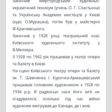
Закінчив Миргородський художньо-
керамічний технікум (учень О. Г. Сластьона)
та Українську Академію мистецтв у Києві
(курс О.Мурашка), потім був у майстерні
Ф.Кричевського.
Закінчив у 1928 році театральний клас
Київського художнього інституту у
В.Меллера.
З 1928 по 1942 рік працював у театрі опери
та балету в Києві.
На сцені Київського театру опери та балету
ім. Т. Шевченка І. Курочка-Армашевський
працював головним художником з 1928 по
1934 р.р. В радянські часи його ім’я не
згадувалося, оскільки під час війни
художник емігрував до Канади, де і жив.