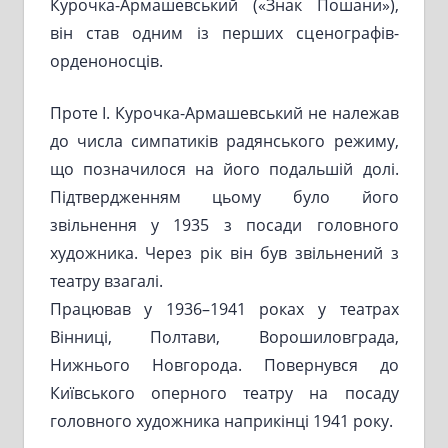
Курочка-Армашевський («Знак Пошани»),
він став одним із перших сценографів-
орденоносців.
Проте І. Курочка-Армашевський не належав
до числа симпатиків радянського режиму,
що позначилося на його подальшій долі.
Підтвердженням цьому було його
звільнення у 1935 з посади головного
художника. Через рік він був звільнений з
театру взагалі.
Працював у 1936–1941 роках у театрах
Вінниці, Полтави, Ворошиловграда,
Нижнього Новгорода. Повернувся до
Київського оперного театру на посаду
головного художника наприкінці 1941 року.