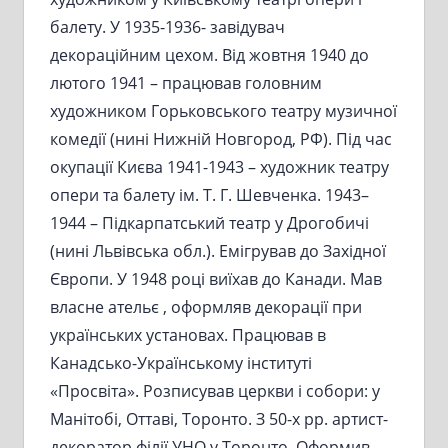
балету. У 1935-1936- завідувач
декораційним цехом. Від жовтня 1940 до
лютого 1941 – працював головним
художником Горьковського театру музичної
комедії (нині Нижній Новгород, РФ). Під час
окупації Києва 1941-1943 – художник театру
опери та балету ім. Т. Г. Шевченка. 1943–
1944 – Підкарпатський театр у Дрогобичі
(нині Львівська обл.). Емігрував до Західної
Європи. У 1948 році виїхав до Канади. Мав
власне ательє , оформляв декорації при
українських установах. Працював в
Канадсько-Українському інституті
«Просвіта». Розписував церкви і собори: у
Манітобі, Оттаві, Торонто. З 50-х рр. артист-
декоратор філії УНО у Торонто. Оформив