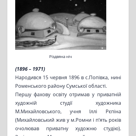
Різдвяна ніч
(1896 – 1971)
Народився 15 червня 1896 в с.Попівка, нині
Роменського району Сумської області.
Першу фахову освіту отримав у приватній
художній студії художника
М.Михайловського, учня Іллі Рєпіна
(Михайловський жив у м.Ромни і п’ять років
очолював приватну художню студію).