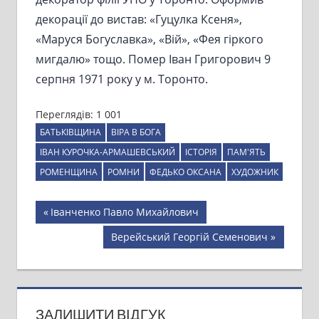
декорації до вистав: «Гуцулка Ксеня»,
«Маруся Богуславка», «Вій», «Фея гіркого
мигдалю» тощо. Помер Іван Григорович 9
серпня 1971 року у м. Торонто.
Переглядів:
1 001
БАТЬКІВЩИНА
ВІРА В БОГА
ІВАН КУРОЧКА-АРМАШЕВСЬКИЙ
ІСТОРІЯ
ПАМ'ЯТЬ
РОМЕНЩИНА
РОМНИ
ФЕДЬКО ОКСАНА
ХУДОЖНИК
Навігація
Previous
Іванченко Павло Михайлович
Post:
записів
Next
Верейський Георгій Семенович
Post:
ЗАЛИШИТИ ВІДГУК