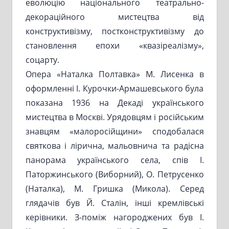
еволюцію національного театрально-
декораційного мистецтва від
конструктивізму, постконструктивізму до
становлення епохи «квазіреалізму»,
соцарту.
Опера «Наталка Полтавка» М. Лисенка в
оформленні І. Курочки-Армашевського була
показана 1936 на Декаді українського
мистецтва в Москві. Урядовцям і російським
знавцям «малоросійщини» сподобалася
святкова і лірична, мальовнича та радісна
панорама українського села, спів І.
Паторжинського (Виборний), О. Петрусенко
(Наталка), М. Гришка (Микола). Серед
глядачів був Й. Сталін, інші кремлівські
керівники. З-поміж нагороджених був І.