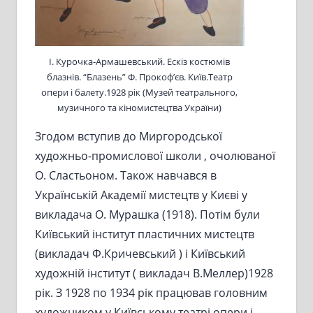
І. Курочка-Армашевський. Ескіз костюмів
блазнів. “Блазень” Ф. Прокоф’єв. Київ.Театр
опери і балету.1928 рік (Музей театрального,
музичного та кіномистецтва України)
Згодом вступив до Миргородської
художньо-промислової школи , очолюваної
О. Сластьоном. Також навчався в
Українській Академії мистецтв у Києві у
викладача О. Мурашка (1918). Потім були
Київський інститут пластичних мистецтв
(викладач Ф.Кричевський ) і Київський
художній інститут ( викладач В.Меллер)1928
рік. З 1928 по 1934 рік працював головним
художником у Київському театрі опери і