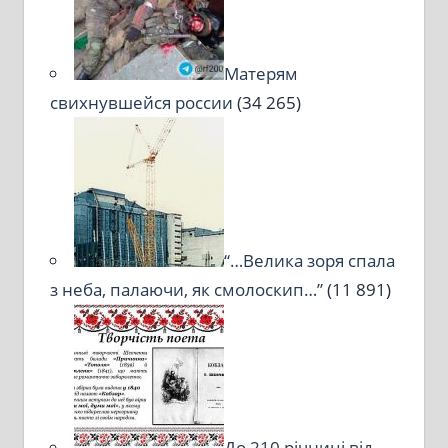
Матерям
свихнувшейся россии
(34 265)
“…Велика зоря спала
з неба, палаючи, як смолоскип…”
(11 891)
До 210 річниці від