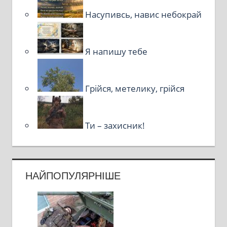
Насупивсь, навис небокрай
Я напишу тебе
Грійся, метелику, грійся
Ти – захисник!
НАЙПОПУЛЯРНІШЕ