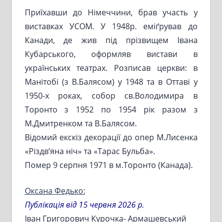
Приїхавши до Німеччини, брав участь у
виставках УСОМ. У 1948р. еміґрував до
Канади, де жив під прізвищем Івана
Кубарського, оформляв вистави в
українських театрах. Розписав церкви: в
Манітобі (з В.Балясом) у 1948 та в Оттаві у
1950-х роках, собор св.Володимира в
Торонто з 1952 по 1954 рік разом з
М.Дмитренком та В.Балясом.
Відомий екскіз декорації до опер М.Лисенка
«Різдв’яна ніч» та «Тарас Бульба».
Помер 9 серпня 1971 в м.Торонто (Канада).
Оксана Федько:
Публікація від 15 червня 2026 р.
Іван Григорович Курочка- Армашевський