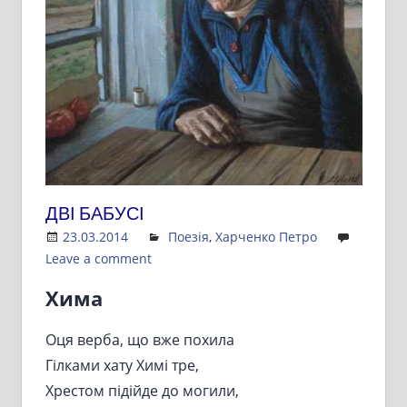
ДВІ БАБУСІ
23.03.2014
Admin
Поезія
,
Харченко Петро
Leave a comment
Хима
Оця верба, що вже похила
Гілками хату Химі тре,
Хрестом підійде до могили,