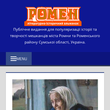
Skip
РОМЕ
to
content
ЛІТЕР
ІСТО
Публічне видання для популяризації історії та
творчості мешканців міста Ромни та Роменського
АЛЬМ
району Сумської області, Україна.
MENU