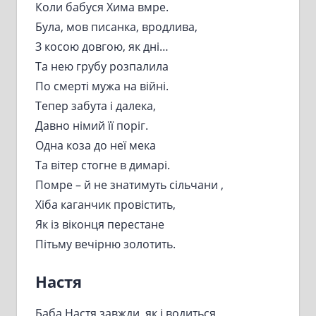
Коли бабуся Хима вмре.
Була, мов писанка, вродлива,
З косою довгою, як дні…
Та нею грубу розпалила
По смерті мужа на війні.
Тепер забута і далека,
Давно німий її поріг.
Одна коза до неї мека
Та вітер стогне в димарі.
Помре – й не знатимуть сільчани ,
Хіба каганчик провістить,
Як із віконця перестане
Пітьму вечірню золотить.
Настя
Баба Настя завжди, як і водиться,