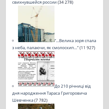
свихнувшейся россии
(34 278)
“…Велика зоря спала
з неба, палаючи, як смолоскип…”
(11 927)
До 210 річниці від
дня народження Тараса Григоровича
Шевченка
(7 782)