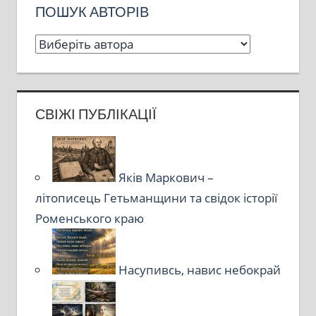
ПОШУК АВТОРІВ
СВІЖІ ПУБЛІКАЦІЇ
Яків Маркович –
літописець Гетьманщини та свідок історії
Роменського краю
Насупивсь, навис небокрай