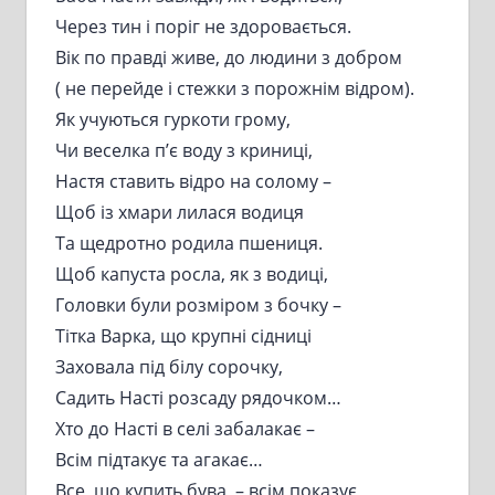
Через тин і поріг не здоровається.
Вік по правді живе, до людини з добром
( не перейде і стежки з порожнім відром).
Як учуються гуркоти грому,
Чи веселка п’є воду з криниці,
Настя ставить відро на солому –
Щоб із хмари лилася водиця
Та щедротно родила пшениця.
Щоб капуста росла, як з водиці,
Головки були розміром з бочку –
Тітка Варка, що крупні сідниці
Заховала під білу сорочку,
Садить Насті розсаду рядочком…
Хто до Насті в селі забалакає –
Всім підтакує та агакає…
Все, що купить бува, – всім показує,