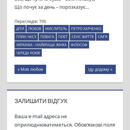
Що почує за день – порозказує…
Переглядів:
795
ДІТИ
ЛЮБОВ
МИСЛИТЕЛЬ
ПЕТРО ХАРЧЕНКО
ПЛИН ЧАСУ
ПОВАГА
ПОЕТ
СЕНС ЖИТТЯ
СІМ'Я
УКРАЇНКА - НАЙКРАЩА ЖІНКА
ФІЛОСОФ
ЧЕРЕДА РОКІВ
Навігація
Previous
Next
Моя любов
Іду додому
Post:
Post:
записів
ЗАЛИШИТИ ВІДГУК
Ваша e-mail адреса не
оприлюднюватиметься.
Обов’язкові поля