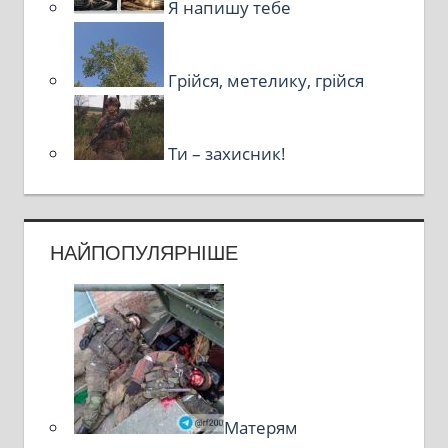
Я напишу тебе
Грійся, метелику, грійся
Ти – захисник!
НАЙПОПУЛЯРНІШЕ
Матерям