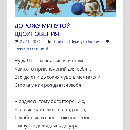
ДОРОЖУ МИНУТОЙ
ВДОХНОВЕНИЯ
27.10.2021
Admin
Поезія
,
Шемчук Любов
Leave a comment
Ну да! Поэты вечные искатели
Каких-то приключений для себя…
Всегда они высоких чувств мечтатели,
Строка у них рождается любя.
.
Я радуюсь тому боготворению,
Что вылетает вмиг из-под пера,
С любовью и своё стихотворение
Пишу, не дожидаясь до утра.