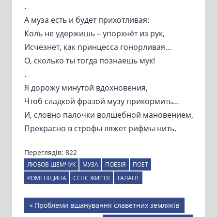
.
А муза есть и будет прихотливая:
Коль не удержишь – упорхнёт из рук,
Исчезнет, как принцесса гонорливая…
О, сколько ты тогда познаешь мук!
.
Я дорожу минутой вдохновения,
Чтоб сладкой фразой музу прикормить…
И, словно палочки волшебной мановением,
Прекрасно в строфы ляжет рифмы нить.
Переглядів:
822
ЛЮБОВ ШЕМЧУК
МУЗА
ПОЕЗІЯ
ПОЕТ
РОМЕНЩИНА
СЕНС ЖИТТЯ
ТАЛАНТ
Навігація
Previous
Проблеми вшанування славетних земляків
Post: