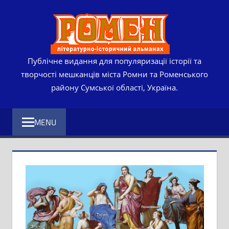
Skip
РОМЕ
to
content
ЛІТЕР
ІСТО
Публічне видання для популяризації історії та
творчості мешканців міста Ромни та Роменського
АЛЬМ
району Сумської області, Україна.
MENU