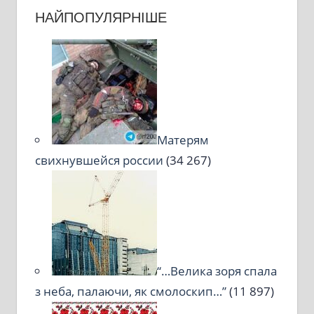
НАЙПОПУЛЯРНІШЕ
Матерям
свихнувшейся россии
(34 267)
“…Велика зоря спала
з неба, палаючи, як смолоскип…”
(11 897)