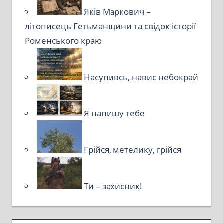
Яків Маркович –
літописець Гетьманщини та свідок історії
Роменського краю
Насупивсь, навис небокрай
Я напишу тебе
Грійся, метелику, грійся
Ти – захисник!