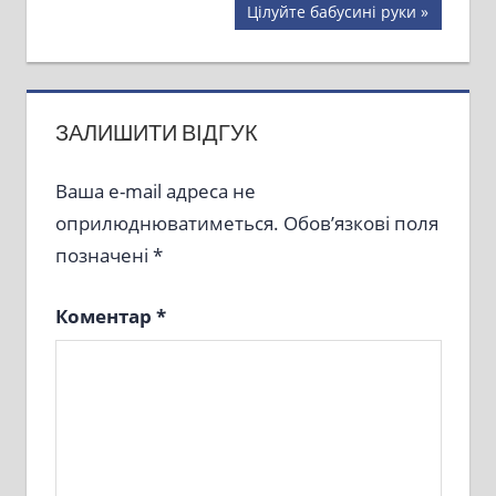
записів
Next
Цілуйте бабусині руки
Post:
ЗАЛИШИТИ ВІДГУК
Ваша e-mail адреса не
оприлюднюватиметься.
Обов’язкові поля
позначені
*
Коментар
*