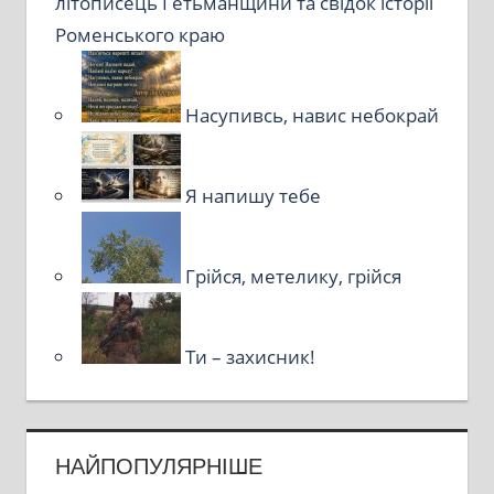
літописець Гетьманщини та свідок історії
Роменського краю
Насупивсь, навис небокрай
Я напишу тебе
Грійся, метелику, грійся
Ти – захисник!
НАЙПОПУЛЯРНІШЕ