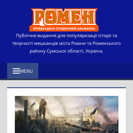
Skip
РОМЕ
to
content
ЛІТЕР
ІСТО
Публічне видання для популяризації історії та
творчості мешканців міста Ромни та Роменського
АЛЬМ
району Сумської області, Україна.
MENU