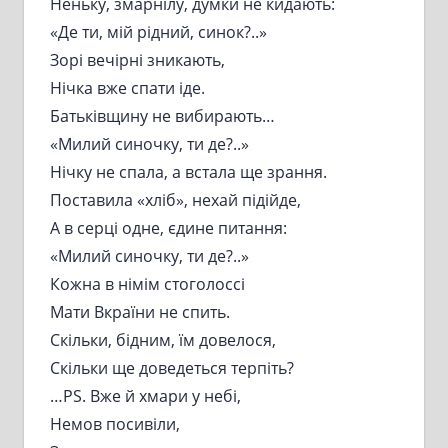
Неньку, змарнілу, думки не кидають:
«Де ти, мій рідний, синок?..»
Зорі вечірні зникають,
Нічка вже спати іде.
Батьківщину не вибирають…
«Милий синочку, ти де?..»
Нічку не спала, а встала ще зрання.
Поставила «хліб», нехай підійде,
А в серці одне, єдине питання:
«Милий синочку, ти де?..»
Кожна в німім стоголоссі
Мати Вкраїни не спить.
Скільки, бідним, їм довелося,
Скільки ще доведеться терпіть?
…PS. Вже й хмари у небі,
Немов посивіли,