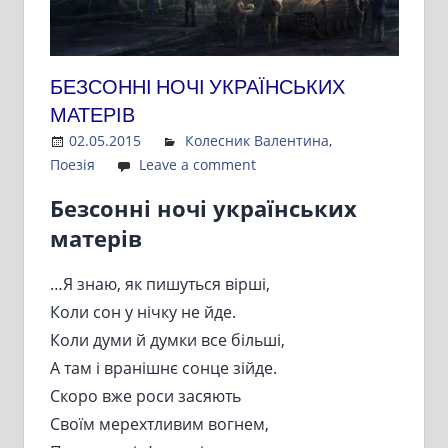
БЕЗСОННІ НОЧІ УКРАЇНСЬКИХ
МАТЕРІВ
02.05.2015
Admin
Колесник Валентина
,
Поезія
Leave a comment
Безсонні ночі українських
матерів
…Я знаю, як пишуться вірші,
Коли сон у нічку не йде.
Коли думи й думки все більші,
А там і вранішнє сонце зійде.
Скоро вже роси засяють
Своїм мерехтливим вогнем,