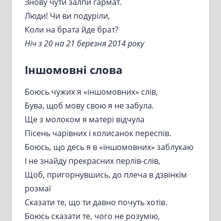
Знову чути залпи гармат.
Люди! Чи ви подуріли,
Коли на брата йде брат?
Ніч з 20 на 21 березня 2014 року
Іншомовні слова
Боюсь чужих я «іншомовних» слів,
Бува, щоб мову свою я не забула.
Ще з молоком я матері відчула
Пісень чарівних і колисанок переспів.
Боюсь, що десь я в «іншомовних» заблукаю
І не знайду прекрасних перлів-слів,
Щоб, пригорнувшись, до плеча в дзвінкім
розмаї
Сказати те, що ти давно почуть хотів.
Боюсь сказати те, чого не розумію,