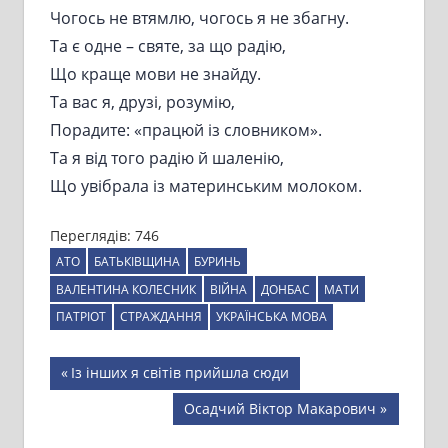
Чогось не втямлю, чогось я не збагну.
Та є одне – святе, за що радію,
Що краще мови не знайду.
Та вас я, друзі, розумію,
Порадите: «працюй із словником».
Та я від того радію й шаленію,
Що увібрала із материнським молоком.
Переглядів:
746
АТО
БАТЬКІВЩИНА
БУРИНЬ
ВАЛЕНТИНА КОЛЕСНИК
ВІЙНА
ДОНБАС
МАТИ
ПАТРІОТ
СТРАЖДАННЯ
УКРАЇНСЬКА МОВА
Навігація
Previous
Із інших я світів прийшла сюди
Post:
записів
Next
Осадчий Віктор Макарович
Post: