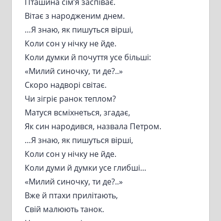
Пташина сім’я заспіває.
Вітає з народженим днем.
…Я знаю, як пишуться вірші,
Коли сон у нічку не йде.
Коли думки й почуття усе більші:
«Милий синочку, ти де?..»
Скоро надворі світає.
Чи зігріє ранок теплом?
Матуся всміхнеться, згадає,
Як син народився, назвала Петром.
…Я знаю, як пишуться вірші,
Коли сон у нічку не йде.
Коли думи й думки усе глибші…
«Милий синочку, ти де?..»
Вже й птахи прилітають,
Свій малюють танок.