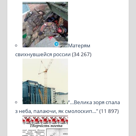
Матерям
свихнувшейся россии
(34 267)
“…Велика зоря спала
з неба, палаючи, як смолоскип…”
(11 897)