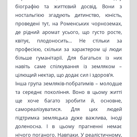
біографію та життєвий досвід. Вони з
ностальгією згадують дитинство, юність,
проведені тут, на Роменських чорноземах,
де рідний аромат усього, що густо росте,
квітує, плодоносить… Не стільки за
професією, скільки за характером ці люди
більше гуманітарії. Для багатьох із них
навіть саме спілкування із земляком –
цілющий нектар, що додає сил і здоров’я.
Інша група земляків-побратимів – молодше
та середнє покоління. Воно в цьому житті
ще хоче багато зробити й, основне,
самореалізуватися. Для цих людей
підтримка земляцька дуже важлива, іноді
доленосна. І в цьому прагненні немає
нічого поганого. Навпаки. У реалістичному,