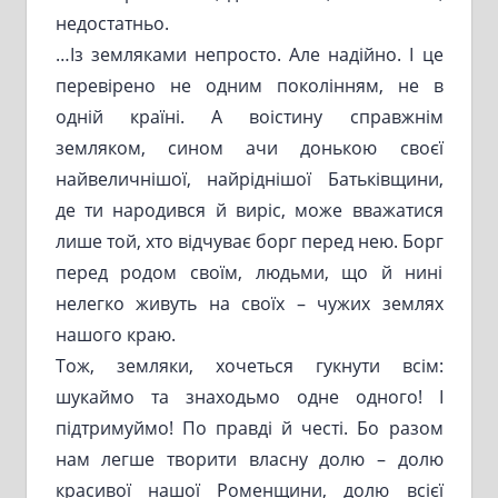
недостатньо.
…Із земляками непросто. Але надійно. І це
перевірено не одним поколінням, не в
одній країні. А воістину справжнім
земляком, сином ачи донькою своєї
найвеличнішої, найріднішої Батьківщини,
де ти народився й виріс, може вважатися
лише той, хто відчуває борг перед нею. Борг
перед родом своїм, людьми, що й нині
нелегко живуть на своїх – чужих землях
нашого краю.
Тож, земляки, хочеться гукнути всім:
шукаймо та знаходьмо одне одного! І
підтримуймо! По правді й честі. Бо разом
нам легше творити власну долю – долю
красивої нашої Роменщини, долю всієї