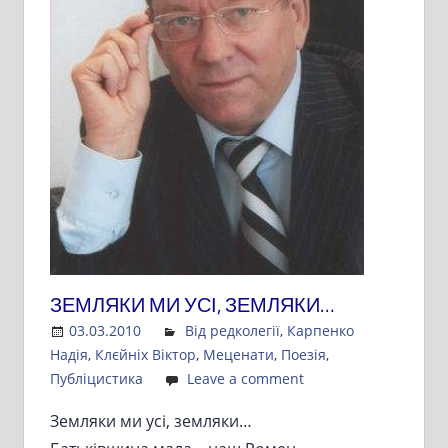
ЗЕМЛЯКИ МИ УСІ, ЗЕМЛЯКИ…
03.03.2010
Admin
Від редколегії
,
Карпенко
Надія
,
Клєйніх Віктор
,
Меценати
,
Поезія
,
Публіцистика
Leave a comment
Земляки ми усі, земляки…