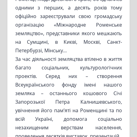
одними з перших, а десять років тому
офіційно зареєстрували свою громадську
організацію «Міжнародне Роменське
земляцтво», представники якого мешкають
на Сумщині, в Києві, Москві, Санкт-
Петербурзі, Мінську…
За час діяльності земляцтва втілено в життя
багато соціальних, культурологічних
проектів. Серед них – створення
Всеукраїнського фонду імені нашого
земляка – останнього кошового Січі
Запорозької Петра Калнишевського,
увічнення його пам’яті на Роменщині та по
всій Україні, допомога соціально
незахищеним верствам населення,
проведення десятків виставок, презентацій.