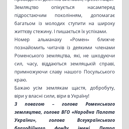
Земляцтво опікується насамперед
підростаючим поколінням, допомагає
багатьом із молодих ступити на широку
життєву стежину. І пишається їх успіхами.
Номер альманаху «Ромен» ближче
познайомить читачів із деякими членами
Роменського земляцтва, які, не шкодуючи
сил, часу, віддаються земляцькій справі,
примножуючи славу нашого Посульського
краю.
Бажаю усім землякам щастя, добробуту,
віри у власні сили, віри в Україну!
З повагою – голова Роменського
земляцтва, голова ВГО «Народна Палата
України», голова Всеукраїнського
благодійного фонду імені Петра