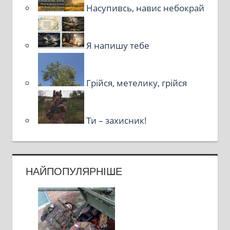
Насупивсь, навис небокрай
Я напишу тебе
Грійся, метелику, грійся
Ти – захисник!
НАЙПОПУЛЯРНІШЕ