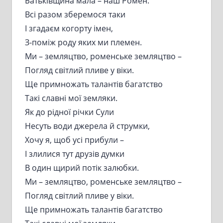
Батьківщина мала – наш Ромен.
Всі разом зберемося таки
І згадаєм когорту імен,
З-поміж роду яких ми племен.
Ми – земляцтво, роменське земляцтво –
Погляд світлий пливе у віки.
Ще примножать талантів багатство
Такі славні мої земляки.
Як до рідної річки Сули
Несуть води джерела й струмки,
Хочу я, щоб усі прибули –
І злилися тут друзів думки
В один щирий потік залюбки.
Ми – земляцтво, роменське земляцтво –
Погляд світлий пливе у віки.
Ще примножать талантів багатство