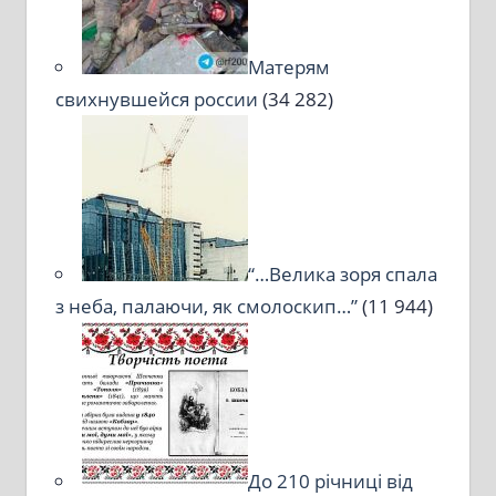
Матерям
свихнувшейся россии
(34 282)
“…Велика зоря спала
з неба, палаючи, як смолоскип…”
(11 944)
До 210 річниці від