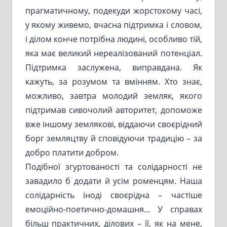
прагматичному, подекуди жорстокому часі,
у якому живемо, вчасна підтримка і словом,
і ділом конче потрібна людині, особливо тій,
яка має великий нереалізований потенціал.
Підтримка заслужена, виправдана. Як
кажуть, за розумом та вмінням. Хто знає,
можливо, завтра молодий земляк, якого
підтримав сивочолий авторитет, допоможе
вже іншому землякові, віддаючи своєрідний
борг земляцтву й сповідуючи традицію – за
добро платити добром.
Подібної згуртованості та солідарності не
завадило б додати й усім роменцям. Наша
солідарність іноді своєрідна – частіше
емоційно-поетично-домашня… У справах
більш практичних, ділових – її, як на мене,