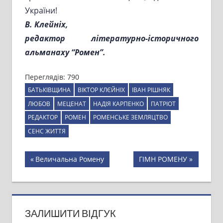
України!
В. Клейніх,
редактор літературно-історичного
альманаху “Ромен”.
Переглядів:
790
БАТЬКІВЩИНА
ВІКТОР КЛЄЙНІХ
ІВАН РІШНЯК
ЛЮБОВ
МЕЦЕНАТ
НАДІЯ КАРПЕНКО
ПАТРІОТ
РЕДАКТОР
РОМЕН
РОМЕНСЬКЕ ЗЕМЛЯЦТВО
СЕНС ЖИТТЯ
Навігація
Previous
Next
Величальна Ромену
ГІМН РОМЕНУ
Post:
Post:
записів
ЗАЛИШИТИ ВІДГУК