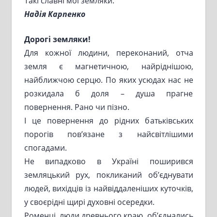
Такі славні мої земляки.
Надія Карпенко
Дорогі земляки!
Для кожної людини, переконаний, отча
земля є магнетичною, найріднішою,
найближчою серцю. По яких усюдах нас не
розкидала б доля – душа прагне
повернення. Рано чи пізно.
І це повернення до рідних батьківських
порогів пов’язане з найсвітлішими
спогадами.
Не випадково в Україні поширився
земляцький рух, покликаний об’єднувати
людей, вихідців із найвіддаленіших куточків,
у своєрідні щирі духовні осередки.
Роменці, люди древнього краю, об’єднались