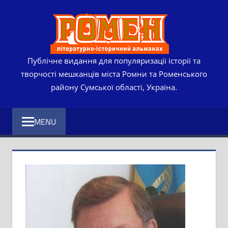
Skip
РОМЕ
to
content
ЛІТЕР
ІСТО
Публічне видання для популяризації історії та
творчості мешканців міста Ромни та Роменського
АЛЬМ
району Сумської області, Україна.
MENU