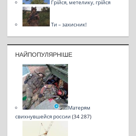
Грійся, метелику, грійся
Ти – захисник!
НАЙПОПУЛЯРНІШЕ
Матерям
свихнувшейся россии
(34 287)