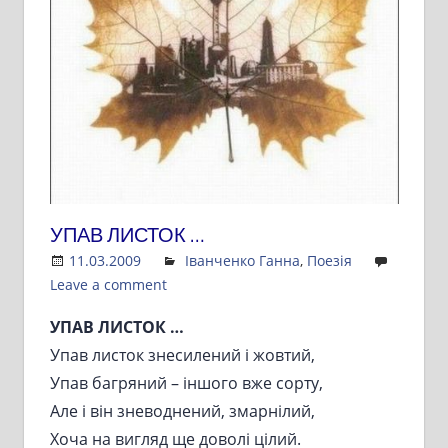
УПАВ ЛИСТОК …
11.03.2009
Admin
Іванченко Ганна
,
Поезія
Leave a comment
УПАВ ЛИСТОК …
Упав листок знесилений і жовтий,
Упав багряний – іншого вже сорту,
Але і він зневоднений, змарнілий,
Хоча на вигляд ще доволі цілий.