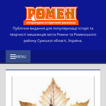
Skip
РОМЕ
to
content
ЛІТЕР
ІСТО
Публічне видання для популяризації історії та
творчості мешканців міста Ромни та Роменського
АЛЬМ
району Сумської області, Україна.
MENU