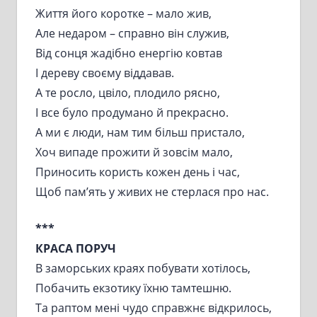
Життя його коротке – мало жив,
Але недаром – справно він служив,
Від сонця жадібно енергію ковтав
І дереву своєму віддавав.
А те росло, цвіло, плодило рясно,
І все було продумано й прекрасно.
А ми є люди, нам тим більш пристало,
Хоч випаде прожити й зовсім мало,
Приносить користь кожен день і час,
Щоб пам’ять у живих не стерлася про нас.
***
КРАСА ПОРУЧ
В заморських краях побувати хотілось,
Побачить екзотику їхню тамтешню.
Та раптом мені чудо справжнє відкрилось,