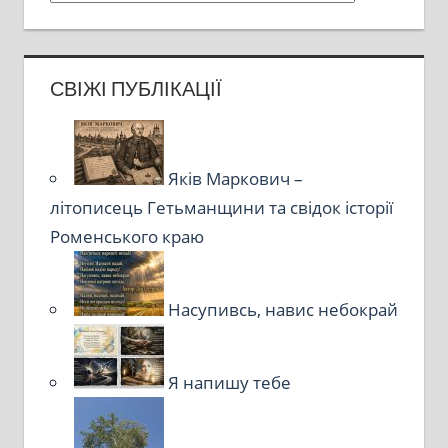
СВІЖІ ПУБЛІКАЦІЇ
Яків Маркович –
літописець Гетьманщини та свідок історії
Роменського краю
Насупивсь, навис небокрай
Я напишу тебе