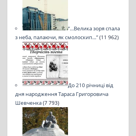
“…Велика зоря спала
з неба, палаючи, як смолоскип…”
(11 962)
До 210 річниці від
дня народження Тараса Григоровича
Шевченка
(7 793)