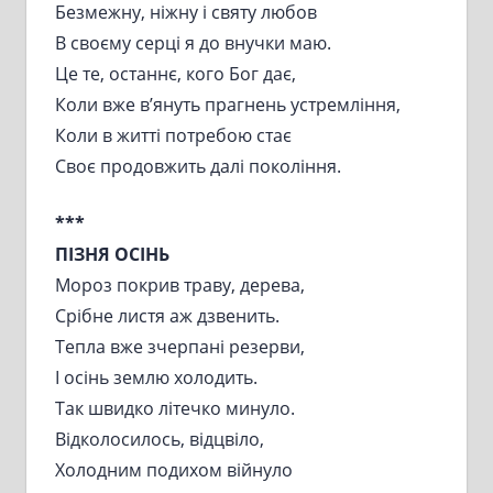
Безмежну, ніжну і святу любов
В своєму серці я до внучки маю.
Це те, останнє, кого Бог дає,
Коли вже в’януть прагнень устремління,
Коли в житті потребою стає
Своє продовжить далі покоління.
***
ПІЗНЯ ОСІНЬ
Мороз покрив траву, дерева,
Срібне листя аж дзвенить.
Тепла вже зчерпані резерви,
І осінь землю холодить.
Так швидко літечко минуло.
Відколосилось, відцвіло,
Холодним подихом війнуло