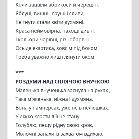
Коли зацвіли абрикоси й черешні,
Яблуні, вишні , груші і сливи,
Квітнути стали квіти духмяні.
Краса неймовірна, пахощі дивні,
І кольори чарівні, різнобарвні.
Ось де екзотика, зовсім під боком!
Треба уважно лиш глянути оком!
***
РОЗДУМИ НАД СПЛЯЧОЮ ВНУЧКОЮ
Маленька внученька заснула на руках ,
Така м’якенька, ніжна і духмяна,
Вона у памперсах, уже не в пелюшках,
У ліжко класти я її не стану.
Голублю, пещу рідну свою кров,
Молочні запахи із захватом вдихаю.