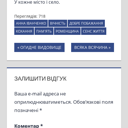
У кожне місто і село.
Переглядів:
718
АННА ІВАНЧЕНКО
ВІЧНІСТЬ
ДОБРЕ ПОБАЖАННЯ
КОХАННЯ
ПАМ'ЯТЬ
РОМЕНЩИНА
СЕНС ЖИТТЯ
Навігація
Previous
Next
ОГИДНЕ ВИДОВИЩЕ
ВСЯКА ВСЯЧИНА
Post:
Post:
записів
ЗАЛИШИТИ ВІДГУК
Ваша e-mail адреса не
оприлюднюватиметься.
Обов’язкові поля
позначені
*
Коментар
*