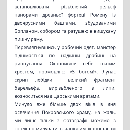
встановлювати різьблений рельєф
панорами древньої фортеці Ромену із
двоярусними баштами, збудованими
Бопланом, собором та ратушею в вишукану
пишну раму.
Перевдягнувшись у робочий одяг, майстер
піднімається по надійній драбині на
риштування. Окропивши себе святим
хрестом, промовляє: «З богом!». Лунає
скрип лебідки і великий фрагмент
барельєфа, вирізьбленого з липи,
возноситься над Царськими вратами.
Минуло вже більше двох віків із дня
освячення Покровського храму, на жаль,
ми лише тільки з фотографії можемо з
гордістю милуватись чарівним іконостасом