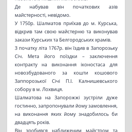
Де набував він початкових азів
майстерності, невідомо.
У 1750р. Шалматов приїхав до м. Курська,
відкрив там свою майстерню та виконував
закази Курських та Белгородських храмів.
З початку літа 1767р. він їздив в Запорозьку
Січ. Мета його поїздки – заключення
контракту на виконання іконостаса для
новозбудованого за кошти кошового
Заппорозької Січі П.І. Калнишевського
собору в м. Лохвиця.
Шалматова на Запорожжі зустріли дуже
гостинно, запропонували йому замовлення,
на виконання яких йому знадобилось би
двадцять років.
Він зробився наближеним майстром та