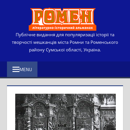
Skip
РОМЕ
to
content
ЛІТЕР
ІСТО
Публічне видання для популяризації історії та
творчості мешканців міста Ромни та Роменського
АЛЬМ
району Сумської області, Україна.
MENU