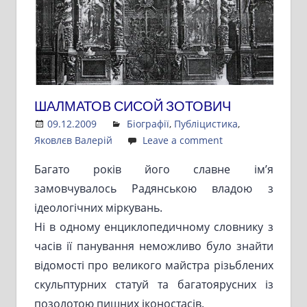
ШАЛМАТОВ СИСОЙ ЗОТОВИЧ
09.12.2009
Admin
Біографії
,
Публіцистика
,
Яковлєв Валерій
Leave a comment
Багато років його славне ім’я
замовчувалось Радянською владою з
ідеологічних міркувань.
Ні в одному енциклопедичному словнику з
часів ії панування неможливо було знайти
відомості про великого майстра різьблених
скульптурних статуй та багатоярусних із
позолотою пишних іконостасів.