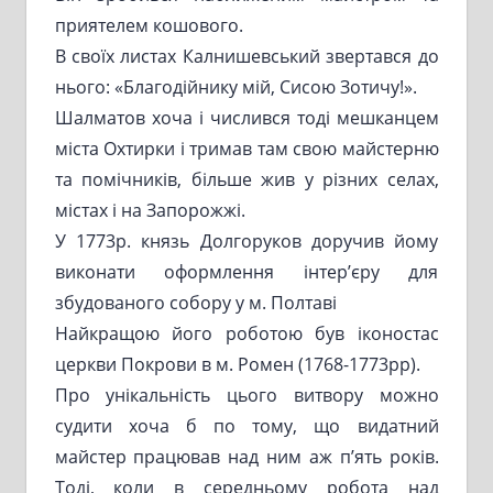
приятелем кошового.
В своїх листах Калнишевський звертався до
нього: «Благодійнику мій, Сисою Зотичу!».
Шалматов хоча і числився тоді мешканцем
міста Охтирки і тримав там свою майстерню
та помічників, більше жив у різних селах,
містах і на Запорожжі.
У 1773р. князь Долгоруков доручив йому
виконати оформлення інтер’єру для
збудованого собору у м. Полтаві
Найкращою його роботою був іконостас
церкви Покрови в м. Ромен (1768-1773рр).
Про унікальність цього витвору можно
судити хоча б по тому, що видатний
майстер працював над ним аж п’ять років.
Тоді, коли в середньому робота над