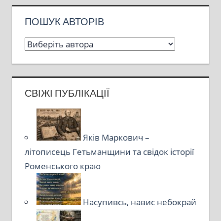
ПОШУК АВТОРІВ
СВІЖІ ПУБЛІКАЦІЇ
Яків Маркович –
літописець Гетьманщини та свідок історії
Роменського краю
Насупивсь, навис небокрай