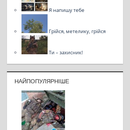
Я напишу тебе
Грійся, метелику, грійся
Ти – захисник!
НАЙПОПУЛЯРНІШЕ