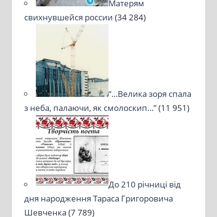
Матерям
свихнувшейся россии
(34 284)
“…Велика зоря спала
з неба, палаючи, як смолоскип…”
(11 951)
До 210 річниці від
дня народження Тараса Григоровича
Шевченка
(7 789)