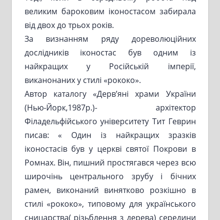
великим бароковим іконостасом забирала
від двох до трьох років.
За визнанням ряду дореволюційних
дослідників іконостас був одним із
найкращих у Російській імперії,
виканонаних у стилі «рококо».
Автор каталогу «Дерв’яні храми України
(Нью-Йорк,1987р.)- архітектор
Філадельфійського університету Тит Геврин
писав: « Один із найкращих зразків
іконостасів був у церкві святої Покрови в
Ромнах. Він, пишний простягався через всю
широчінь центрального зрубу і бічних
рамен, виконаний винятково розкішно в
стилі «рококо», типовому для українського
сницарства( різьблення з дерева) середини