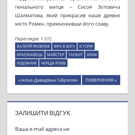
геніального митця – Сисоя Зотовича
Шалматова, який прикрасив наше древнє
місто Ромен, примноживши його славу.
Переглядів:
1 572
ВАЛЕРІЙ ЯКОВЛЄВ
ВІРА В БОГА
ІСТОРІЯ
КРАЄЗНАВЕЦЬ
МАЙСТЕР
ТАЛАНТ
ХРАМ
ХУДОЖНИК
ЧЕРЕДА РОКІВ
Навігація
Previous
Next
Аліна Давидівна Габріелян
ПОВЕРНЕННЯ
Post:
Post:
записів
ЗАЛИШИТИ ВІДГУК
Ваша e-mail адреса не