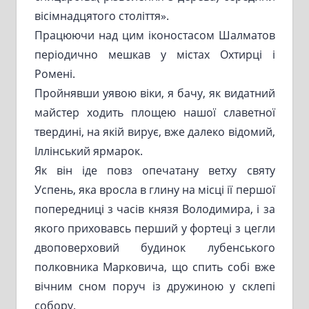
вісімнадцятого століття».
Працюючи над цим іконостасом Шалматов
періодично мешкав у містах Охтирці і
Ромені.
Пройнявши уявою віки, я бачу, як видатний
майстер ходить площею нашої славетної
твердині, на якій вирує, вже далеко відомий,
Іллінський ярмарок.
Як він іде повз опечатану ветху святу
Успень, яка вросла в глину на місці ії першої
попередниці з часів князя Володимира, і за
якого приховавсь перший у фортеці з цегли
двоповерховий будинок лубенського
полковника Марковича, що спить собі вже
вічним сном поруч із дружиною у склепі
собору.