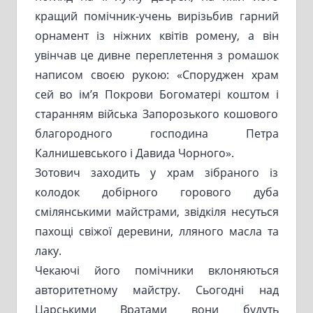
кращий помічник-учень вирізьбив гарний
орнамент із ніжних квітів ромену, а він
увінчав це дивне переплетення з ромашок
написом своєю рукою: «Споруджен храм
сей во ім’я Покрови Богоматері коштом і
старанням війська Запорозького кошового
благородного господина Петра
Калнишевського і Давида Чорного».
Зотович заходить у храм зібраного із
колодок добірного горового дуба
смілянськими майстрами, звідкіля несуться
пахощі свіжої деревини, лляного масла та
лаку.
Чекаючі його помічники вклоняються
авторитетному майстру. Сьогодні над
Царськими Вратами вони будуть