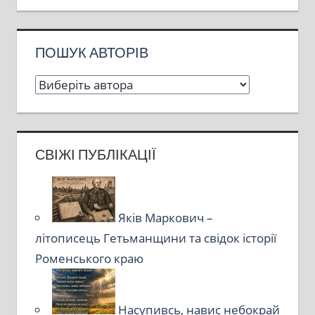
ПОШУК АВТОРІВ
СВІЖІ ПУБЛІКАЦІЇ
Яків Маркович –
літописець Гетьманщини та свідок історії
Роменського краю
Насупивсь, навис небокрай