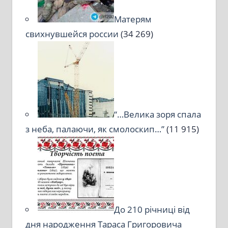
Матерям
свихнувшейся россии
(34 269)
“…Велика зоря спала
з неба, палаючи, як смолоскип…”
(11 915)
До 210 річниці від
дня народження Тараса Григоровича