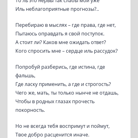
То ль это нервы так слабы мои уже
Иль неблагоприятные прогнозы?..
Перебираю в мыслях – где права, где нет,
Пытаюсь оправдать я свой поступок.
А стоит ли? Каков мне ожидать ответ?
Кого спросить мне – сердце иль рассудок?
Попробуй разберись, где истина, где
фальшь,
Где ласку применить, а где и строгость?
Чего же, мать, ты только нынче не отдашь,
Чтобы в родных глазах прочесть
покорность.
Но не всегда тебя воспримут и поймут,
Твое добро расценится иначе.