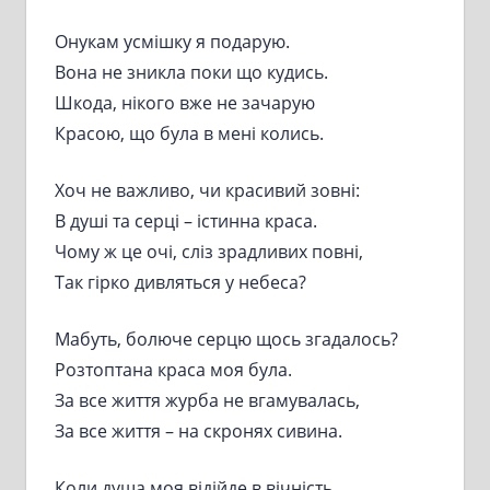
Онукам усмішку я подарую.
Вона не зникла поки що кудись.
Шкода, нікого вже не зачарую
Красою, що була в мені колись.
Хоч не важливо, чи красивий зовні:
В душі та серці – істинна краса.
Чому ж це очі, сліз зрадливих повні,
Так гірко дивляться у небеса?
Мабуть, болюче серцю щось згадалось?
Розтоптана краса моя була.
За все життя журба не вгамувалась,
За все життя – на скронях сивина.
Коли душа моя відійде в вічність,