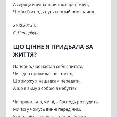
А сердце и душа твои так верят, ждут,
Чтобы Господь путь верный обозначил.
26.XI.2013 г.
С.-Петербург
ЩО ЦІННЕ Я ПРИДБАЛА ЗА
ЖИТТЯ?
Напевно, час настав себе спитати,
Чи гідно прожила своє життя,
Що зможу я нащадкам передати,
А що візьму з собою в небуття?
Чи правильно, чи ні, – Господь розсудить.
Ми всі у чомусь винні перед ним.
Якщо дрімає совість – хай розбудить: