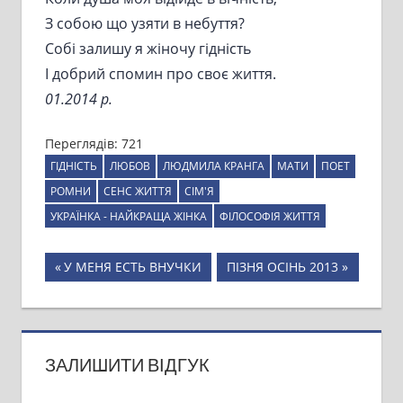
З собою що узяти в небуття?
Собі залишу я жіночу гідність
І добрий спомин про своє життя.
01.2014 р.
Переглядів:
721
ГІДНІСТЬ
ЛЮБОВ
ЛЮДМИЛА КРАНГА
МАТИ
ПОЕТ
РОМНИ
СЕНС ЖИТТЯ
СІМ'Я
УКРАЇНКА - НАЙКРАЩА ЖІНКА
ФІЛОСОФІЯ ЖИТТЯ
Навігація
Previous
Next
У МЕНЯ ЕСТЬ ВНУЧКИ
ПІЗНЯ ОСІНЬ 2013
Post:
Post:
записів
ЗАЛИШИТИ ВІДГУК