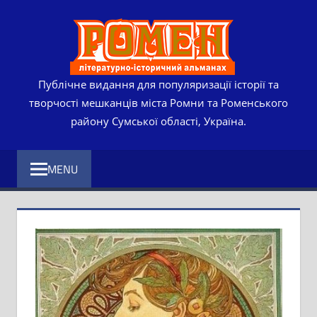
Skip
РОМЕ
to
content
ЛІТЕР
ІСТО
Публічне видання для популяризації історії та
творчості мешканців міста Ромни та Роменського
АЛЬМ
району Сумської області, Україна.
MENU