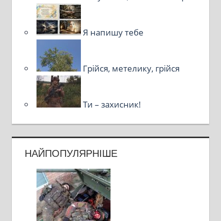
Я напишу тебе
Грійся, метелику, грійся
Ти – захисник!
НАЙПОПУЛЯРНІШЕ