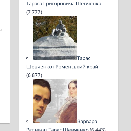
Тараса Григоровича Шевченка
(7 777)
Тарас
Шевченко і Роменський край
(6 877)
Варвара
Рєпніна і Тарас Шевченко
(6 443)