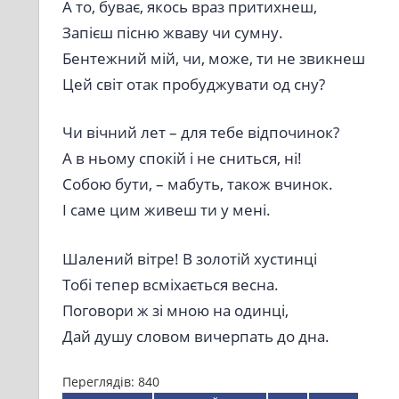
А то, буває, якось враз притихнеш,
Запієш пісню жваву чи сумну.
Бентежний мій, чи, може, ти не звикнеш
Цей світ отак пробуджувати од сну?
Чи вічний лет – для тебе відпочинок?
А в ньому спокій і не сниться, ні!
Собою бути, – мабуть, також вчинок.
І саме цим живеш ти у мені.
Шалений вітре! В золотій хустинці
Тобі тепер всміхається весна.
Поговори ж зі мною на одинці,
Дай душу словом вичерпать до дна.
Переглядів:
840