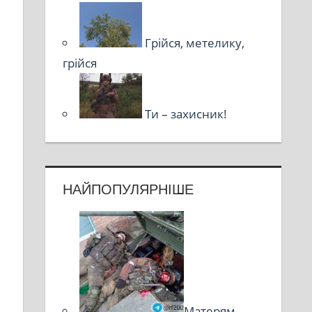
Грійся, метелику,
грійся
Ти – захисник!
НАЙПОПУЛЯРНІШЕ
Матерям