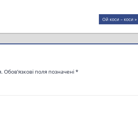
Next
Ой коси – коси
Post:
.
Обов’язкові поля позначені
*