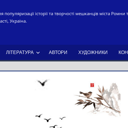
я популяризації історії та творчості мешканців міста Ромни 
сті, Україна.
УРНО-
ЧНИЙ
ЛІТЕРАТУРА
АВТОРИ
ХУДОЖНИКИ
КОН
АХ.