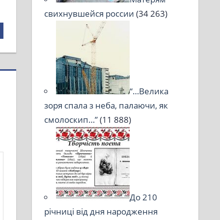
свихнувшейся россии
(34 263)
“…Велика
зоря спала з неба, палаючи, як
смолоскип…”
(11 888)
До 210
річниці від дня народження