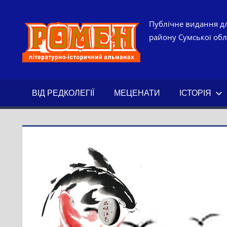
Skip
to
РОМЕН.
Публічне видання дл
content
району Сумської обла
ЛІТЕРАТ
ІСТОРИ
ВІД РЕДКОЛЕГІЇ
МЕЦЕНАТИ
ІСТОРІЯ
АЛЬМАН