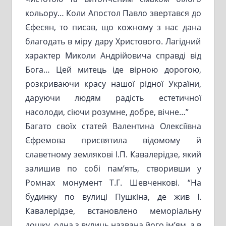
кольору… Коли Апостол Павло звертався до
Єфесян, то писав, що кожному з нас дана
благодать в міру дару Христового. Лагідний
характер Миколи Андрійовича справді від
Бога… Цей митець іде вірною дорогою,
розкриваючи красу нашої рідної України,
даруючи людям радість естетичної
насолоди, сіючи розумне, добре, вічне…”
Багато своїх статей Валентина Олексіївна
Єфремова присвятила відомому й
славетному землякові І.П. Кавалерідзе, який
залишив по собі пам’ять, створивши у
Ромнах монумент Т.Г. Шевченкові. “На
будинку по вулиці Пушкіна, де жив І.
Кавалерідзе, встановлено меморіальну
дошку, одна з вулиць названа його ім’ям, а в