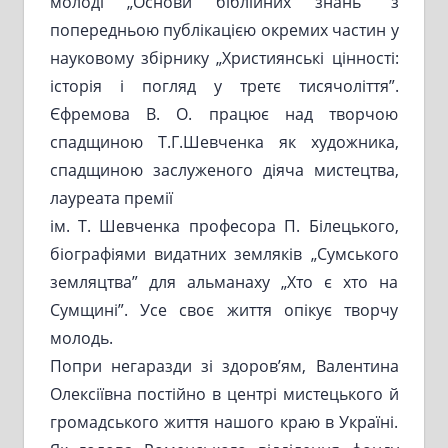
молоді „Основи біблійних знань” з
попередньою публікацією окремих частин у
науковому збірнику „Християнські цінності:
історія і погляд у третє тисячоліття”.
Єфремова В. О. працює над творчою
спадщиною Т.Г.Шевченка як художника,
спадщиною заслуженого діяча мистецтва,
лауреата премії
ім. Т. Шевченка професора П. Білецького,
біографіями видатних земляків „Сумського
земляцтва” для альманаху „Хто є хто на
Сумщині”. Усе своє життя опікує творчу
молодь.
Попри негаразди зі здоров’ям, Валентина
Олексіївна постійно в центрі мистецького й
громадського життя нашого краю в Україні.