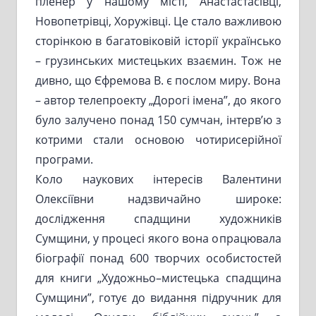
пленер у нашому місті, Анастастасівці,
Новопетрівці, Хоружівці. Це стало важливою
сторінкою в багатовіковій історії українсько
– грузинських мистецьких взаємин. Тож не
дивно, що Єфремова В. є послом миру. Вона
– автор телепроекту „Дорогі імена”, до якого
було залучено понад 150 сумчан, інтерв’ю з
котрими стали основою чотирисерійної
програми.
Коло наукових інтересів Валентини
Олексіївни надзвичайно широке:
дослідження спадщини художників
Сумщини, у процесі якого вона опрацювала
біографії понад 600 творчих особистостей
для книги „Художньо–мистецька спадщина
Сумщини”, готує до видання підручник для