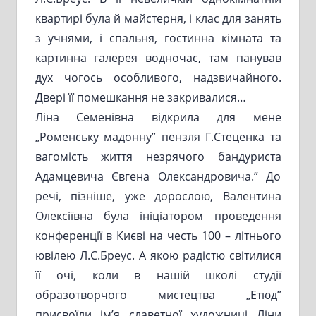
квартирі була й майстерня, і клас для занять
з учнями, і спальня, гостинна кімната та
картинна галерея водночас, там панував
дух чогось особливого, надзвичайного.
Двері її помешкання не закривалися…
Ліна Семенівна відкрила для мене
„Роменську мадонну” пензля Г.Стеценка та
вагомість життя незрячого бандуриста
Адамцевича Євгена Олександровича.” До
речі, пізніше, уже дорослою, Валентина
Олексіївна була ініціатором проведення
конференції в Києві на честь 100 – літнього
ювілею Л.С.Бреус. А якою радістю світилися
її очі, коли в нашій школі студії
образотворчого мистецтва „Етюд”
присвоїли ім’я славетної художниці Ліни