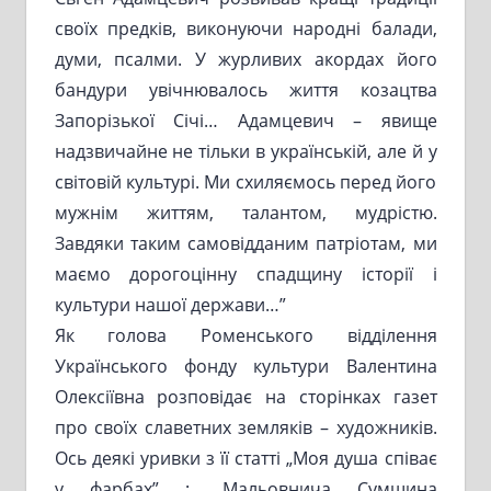
своїх предків, виконуючи народні балади,
думи, псалми. У журливих акордах його
бандури увічнювалось життя козацтва
Запорізької Січі… Адамцевич – явище
надзвичайне не тільки в українській, але й у
світовій культурі. Ми схиляємось перед його
мужнім життям, талантом, мудрістю.
Завдяки таким самовідданим патріотам, ми
маємо дорогоцінну спадщину історії і
культури нашої держави…”
Як голова Роменського відділення
Українського фонду культури Валентина
Олексіївна розповідає на сторінках газет
про своїх славетних земляків – художників.
Ось деякі уривки з її статті „Моя душа співає
у фарбах” : „Мальовнича Сумщина