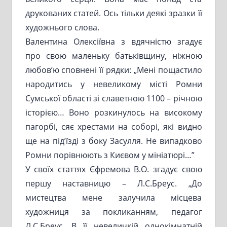
друкованих статей. Ось тільки деякі зразки її
художнього слова.
Валентина Олексіївна з вдячністю згадує
про свою маленьку батьківщину, ніжною
любов’ю сповнені її рядки: „Мені пощастило
народитись у невеликому місті Ромни
Сумської області зі славетною 1100 – річною
історією… Воно розкинулось на високому
пагорбі, сяє хрестами на соборі, які видно
ще на під’їзді з боку Засулля. Не випадково
Ромни порівнюють з Києвом у мініатюрі…”
У своїх статтях Єфремова В.О. згадує свою
першу наставницю – Л.С.Бреус. „До
мистецтва мене залучила місцева
художниця за покликанням, педагог
Л.С.Бреус. В її невеличкій однокімнатній