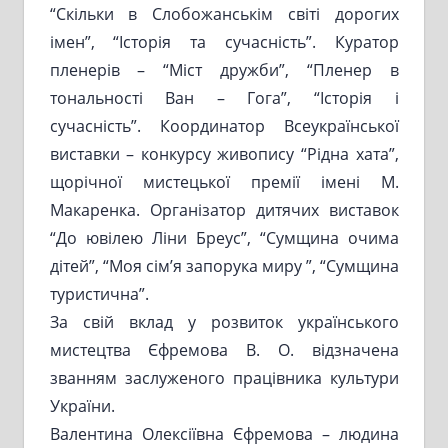
“Скільки в Слобожанськім світі дорогих
імен”, “Історія та сучасність”. Куратор
пленерів – “Міст дружби”, “Пленер в
тональності Ван – Гога”, “Історія і
сучасність”. Координатор Всеукраїнської
виставки – конкурсу живопису “Рідна хата”,
щорічної мистецької премії імені М.
Макаренка. Організатор дитячих виставок
“До ювілею Ліни Бреус”, “Сумщина очима
дітей”, “Моя сім’я запорука миру ”, “Сумщина
туристична”.
За свій вклад у розвиток українського
мистецтва Єфремова В. О. відзначена
званням заслуженого працівника культури
України.
Валентина Олексіївна Єфремова – людина