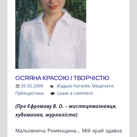
ОСЯЯНА КРАСОЮ І ТВОРЧІСТЮ
05.05.2009
Admin
Жадько Наталія
,
Меценати
,
Публіцистика
Leave a comment
(Про Єфремову В. О. – мистецтвознавця,
художника, журналіста)
Мальовнича Роменщина… Мій край здавна