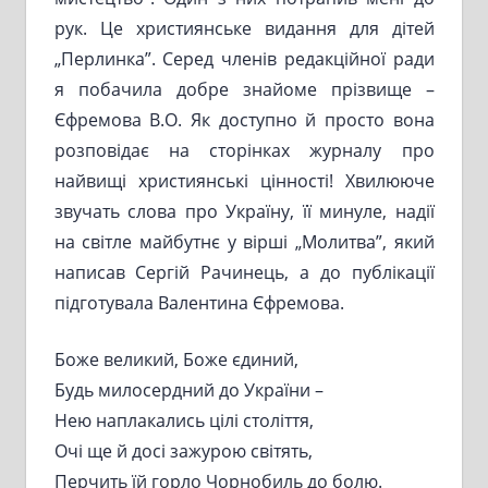
рук. Це християнське видання для дітей
„Перлинка”. Серед членів редакційної ради
я побачила добре знайоме прізвище –
Єфремова В.О. Як доступно й просто вона
розповідає на сторінках журналу про
найвищі християнські цінності! Хвилююче
звучать слова про Україну, її минуле, надії
на світле майбутнє у вірші „Молитва”, який
написав Сергій Рачинець, а до публікації
підготувала Валентина Єфремова.
Боже великий, Боже єдиний,
Будь милосердний до України –
Нею наплакались цілі століття,
Очі ще й досі зажурою світять,
Перчить їй горло Чорнобиль до болю.