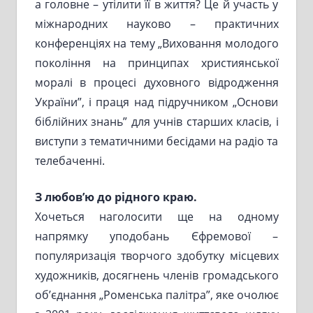
а головне – утілити її в життя? Це й участь у
міжнародних науково – практичних
конференціях на тему „Виховання молодого
покоління на принципах християнської
моралі в процесі духовного відродження
України”, і праця над підручником „Основи
біблійних знань” для учнів старших класів, і
виступи з тематичними бесідами на радіо та
телебаченні.
З любов’ю до рідного краю.
Хочеться наголосити ще на одному
напрямку уподобань Єфремової –
популяризація творчого здобутку місцевих
художників, досягнень членів громадського
об’єднання „Роменська палітра”, яке очолює