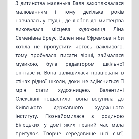
З дитинства маленька Валя захоплювалася
малюванням і тому декілька років
навчалась у студії , де любов до мистецтва
виховувала місцева художниця Ліна
Семенівна Бреус. Валентина Єфремова ніби
хотіла не пропустити чогось важливого,
тому пробувала писати вірші, займалася
музикою, була редактором шкільної
стінгазети. Вона залишилася працювати в
стінах рідної школи, доки не здійсниться її
мрія стати художницею. Валентині
Олексіївні пощастило: вона вступила до
Київського державного художнього
інституту. Познайомилася з родиною
Білецьких, у домі яких певний час мала
притулок. Творче середовище цієї сім’ї,