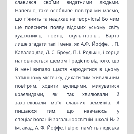
славився своїми видатними людьми.
Напевно, таке особливе повітря ми маємо,
що п’янить та надихає на творчість! Бо чим
ще пояснити появу відомих усьому світу
художників, поетів, скульпторів… Варто
лише згадати такі імена, як А.Ф. Йоффе, І. П.
Кавалерідзе, Л. С. Бреус, П. І. Редькін, і серце
наповнюється щемом і радістю від того, що
й мені випало щастя народитися в цьому
затишному містечку, дихати тим живильним
повітрям, ходити вулицями, милуватися
краєвидами, які так хвилювали й
захоплювали моїх славних земляків. Я
пишаюся тим, що навчаюсь у
спеціалізованій загальноосвітній школі № 2
ім. акад. А. Ф. Йоффе, і вірю: пам’ять людська