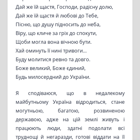
Дай же їй щастя, Господи, радісну долю,
Дай же їй щастя й любові до Тебе,
Пісню, що душу підносить до неба,
Віру, що кличе за гріх до спокути,
Щоби могла вона вічною бути.
Хай оминуть її нині тривоги…
Буду молитися ревно та довго.
Боже великий, Боже єдиний,
Будь милосердний до України.
Я сподіваюся, що в недалекому
майбутньому Україна відродиться, стане
могутньою, багатою, розвиненою
державою, адже на цій землі живуть і
працюють люди, здатні подолати всі
труднощі й негаразди, готові віддати на її