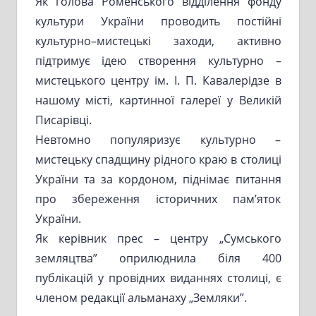
Як голова Роменського відділення фонду
культури України проводить постійні
культурно–мистецькі заходи, активно
підтримує ідею створення культурно –
мистецького центру ім. І. П. Кавалерідзе в
нашому місті, картинної галереї у Великій
Писарівці.
Невтомно популяризує культурно –
мистецьку спадщину рідного краю в столиці
України та за кордоном, піднімає питання
про збереження історичних пам’яток
України.
Як керівник прес – центру „Сумського
земляцтва” оприлюднила біля 400
публікацій у провідних виданнях столиці, є
членом редакції альманаху „Земляки”.