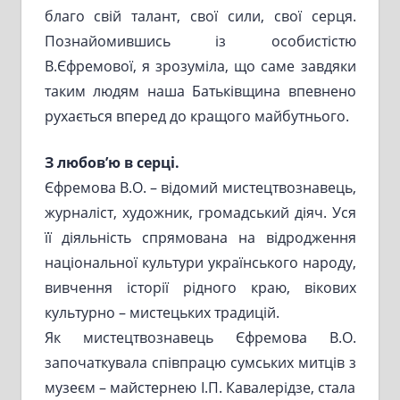
благо свій талант, свої сили, свої серця.
Познайомившись із особистістю
В.Єфремової, я зрозуміла, що саме завдяки
таким людям наша Батьківщина впевнено
рухається вперед до кращого майбутнього.
З любов’ю в серці.
Єфремова В.О. – відомий мистецтвознавець,
журналіст, художник, громадський діяч. Уся
її діяльність спрямована на відродження
національної культури українського народу,
вивчення історії рідного краю, вікових
культурно – мистецьких традицій.
Як мистецтвознавець Єфремова В.О.
започаткувала співпрацю сумських митців з
музеєм – майстернею І.П. Кавалерідзе, стала