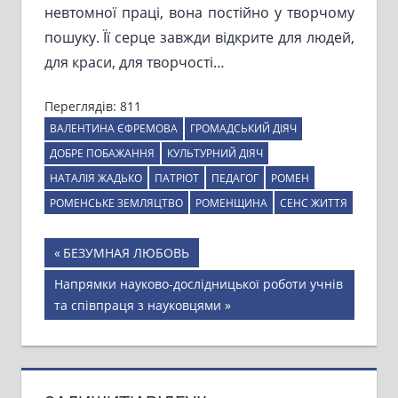
невтомної праці, вона постійно у творчому
пошуку. Її серце завжди відкрите для людей,
для краси, для творчості…
Переглядів:
811
ВАЛЕНТИНА ЄФРЕМОВА
ГРОМАДСЬКИЙ ДІЯЧ
ДОБРЕ ПОБАЖАННЯ
КУЛЬТУРНИЙ ДІЯЧ
НАТАЛІЯ ЖАДЬКО
ПАТРІОТ
ПЕДАГОГ
РОМЕН
РОМЕНСЬКЕ ЗЕМЛЯЦТВО
РОМЕНЩИНА
СЕНС ЖИТТЯ
Навігація
Previous
БЕЗУМНАЯ ЛЮБОВЬ
Post:
записів
Next
Напрямки науково-дослідницької роботи учнів
Post:
та співпраця з науковцями