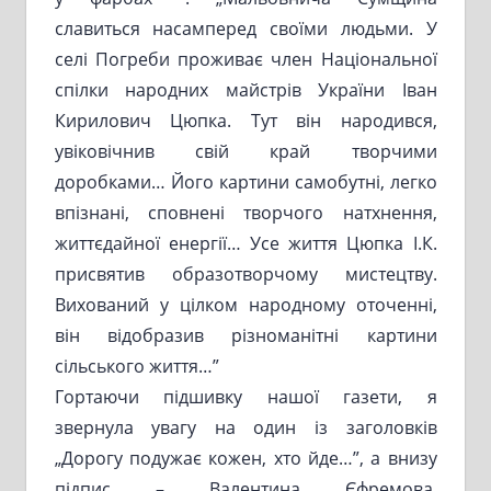
славиться насамперед своїми людьми. У
селі Погреби проживає член Національної
спілки народних майстрів України Іван
Кирилович Цюпка. Тут він народився,
увіковічнив свій край творчими
доробками… Його картини самобутні, легко
впізнані, сповнені творчого натхнення,
життєдайної енергії… Усе життя Цюпка І.К.
присвятив образотворчому мистецтву.
Вихований у цілком народному оточенні,
він відобразив різноманітні картини
сільського життя…”
Гортаючи підшивку нашої газети, я
звернула увагу на один із заголовків
„Дорогу подужає кожен, хто йде…”, а внизу
підпис – Валентина Єфремова,