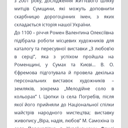
з 2001 року, дослідження життєвого шляху
митців Сумщини, які можуть доповнити
скарбницю дорогоцінних імен, з яких
складається історія нашої України.
До 1100 – річчя Ромен Валентина Олексіївна
підібрала роботи місцевих художників для
каталогу та пересувної виставки „З любов’ю
в серці”, яка з успіхом пройшла на
Роменщині, у Сумах та Києві… В. О.
Єфремова підготувала й провела декілька
персональних виставок художників –
земляків, зокрема „Мелодійне соло в
кольорах” І. Цюпки із села Погребів, після
якої його прийняли до Національної спілки
майстрів народного мистецтва; виставку
живопису „Віра, надія, любов” М. Самохіна із