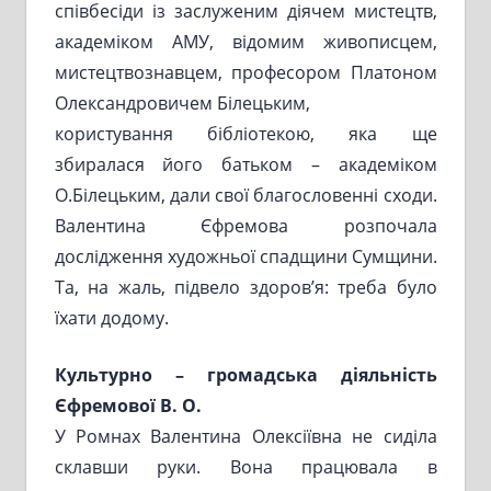
співбесіди із заслуженим діячем мистецтв,
академіком АМУ, відомим живописцем,
мистецтвознавцем, професором Платоном
Олександровичем Білецьким,
користування бібліотекою, яка ще
збиралася його батьком – академіком
О.Білецьким, дали свої благословенні сходи.
Валентина Єфремова розпочала
дослідження художньої спадщини Сумщини.
Та, на жаль, підвело здоров’я: треба було
їхати додому.
Культурно – громадська діяльність
Єфремової В. О.
У Ромнах Валентина Олексіївна не сиділа
склавши руки. Вона працювала в