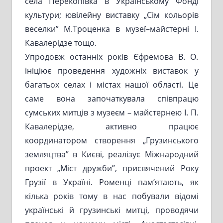
села Перекопівка в Українському Фонді
культури; ювілейну виставку „Сім кольорів
веселки” М.Троценка в музеї–майстерні І.
Кавалерідзе тощо.
Упродовж останніх років Єфремова В. О.
ініціює проведення художніх виставок у
багатьох селах і містах нашої області. Це
саме вона започаткувала співпрацю
сумських митців з музеєм – майстернею І. П.
Кавалерідзе, активно працює
координатором створення „Грузинського
земляцтва” в Києві, реалізує Міжнародний
проект „Міст дружби”, присвячений Року
Грузії в Україні. Роменці пам’ятають, як
кілька років тому в нас побували відомі
українські й грузинські митці, проводячи