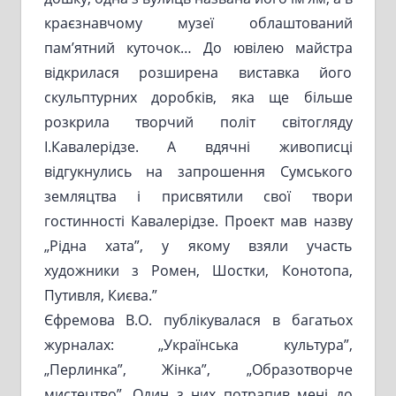
краєзнавчому музеї облаштований
пам’ятний куточок… До ювілею майстра
відкрилася розширена виставка його
скульптурних доробків, яка ще більше
розкрила творчий політ світогляду
І.Кавалерідзе. А вдячні живописці
відгукнулись на запрошення Сумського
земляцтва і присвятили свої твори
гостинності Кавалерідзе. Проект мав назву
„Рідна хата”, у якому взяли участь
художники з Ромен, Шостки, Конотопа,
Путивля, Києва.”
Єфремова В.О. публікувалася в багатьох
журналах: „Українська культура”,
„Перлинка”, Жінка”, „Образотворче
мистецтво”. Один з них потрапив мені до