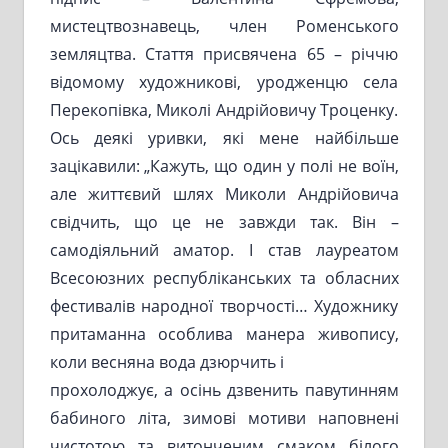
мистецтвознавець, член Роменського
земляцтва. Стаття присвячена 65 – річчю
відомому художникові, уродженцю села
Перекопівка, Миколі Андрійовичу Троценку.
Ось деякі уривки, які мене найбільше
зацікавили: „Кажуть, що один у полі не воїн,
але життєвий шлях Миколи Андрійовича
свідчить, що це не завжди так. Він –
самодіяльний аматор. І став лауреатом
Всесоюзних республіканських та обласних
фестивалів народної творчості… Художнику
притаманна особлива манера живопису,
коли весняна вода дзюрчить і
прохолоджує, а осінь дзвенить павутинням
бабиного літа, зимові мотиви наповнені
чистотою та витонченим смаком білого