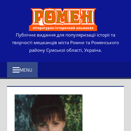
Skip
РОМЕ
to
content
ЛІТЕР
ІСТО
Публічне видання для популяризації історії та
творчості мешканців міста Ромни та Роменського
АЛЬМ
району Сумської області, Україна.
MENU