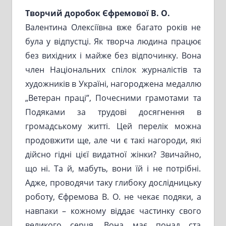
Творчий доробок Єфремової В. О.
Валентина Олексіївна вже багато років не
була у відпустці. Як творча людина працює
без вихідних і майже без відпочинку. Вона
член Національних спілок журналістів та
художників в Україні, нагороджена медаллю
„Ветеран праці”, Почесними грамотами та
Подяками за трудові досягнення в
громадському житті. Цей перелік можна
продовжити ще, але чи є такі нагороди, які
дійсно гідні цієї видатної жінки? Звичайно,
що ні. Та й, мабуть, вони їй і не потрібні.
Адже, проводячи таку глибоку дослідницьку
роботу, Єфремова В. О. не чекає подяки, а
навпаки – кожному віддає частинку свого
великого серця. Вона має понад ста