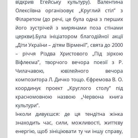
відкрив Егейську культуру). Валентина
Олексіївна організовує „Круглий стіл” з
Філаретом (до речі, це була одна з перших
його зустрічей з мирянами поза стінами
церкви).Була ініціатором благодійної акції
„Діти України – дітям Вірменії”, свята до 2000
– річчя Різдва Христового „Під зіркою
Віфлеєма”, творчого вечора поезії з Р.
Чилачавою, ювілейного вечора
композитора Л. Дичко тощо. Єфремова В. О.
координує проект „Круглого столу” під
красномовною назвою „Червона книга
культури”.
Інколи дивуєшся: де ця тендітна жінка
знаходить час, сили, можливості, життєву
енергію, щоб зініціювати ту чи іншу справу,