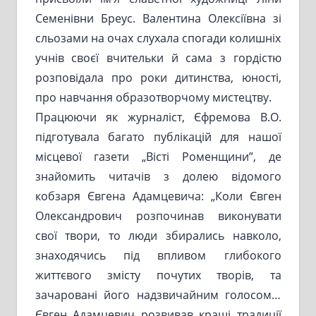
Семенівни Бреус. Валентина Олексіївна зі
сльозами на очах слухала спогади колишніх
учнів своєї вчительки й сама з гордістю
розповідала про роки дитинства, юності,
про навчання образотворчому мистецтву.
Працюючи як журналіст, Єфремова В.О.
підготувала багато публікацій для нашої
місцевої газети „Вісті Роменщини”, де
знайомить читачів з долею відомого
кобзаря Євгена Адамцевича: „Коли Євген
Олександрович розпочинав виконувати
свої твори, то люди збирались навколо,
знаходячись під впливом глибокого
життєвого змісту почутих творів, та
зачаровані його надзвичайним голосом…
Євген Адамцевич розвивав кращі традиції