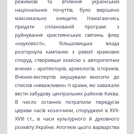
режимові та втілення українських
національних почуттів, було вирішено
максимально знищити. Намагаючись
придати спланованій програмі з
руйнування християнських святинь флер
«науковості», більшовицька влада
розгорнула кампанію з ревізії храмових
споруд, створивши комісію з авторитетних
вчених – архітекторів, археологів, істориків.
Вчених-експертів змушували вносити до
списків «неважливих» ті храми, які заважали
вести забудову центральних районів Києва.
В число останніх потрапили передусім
церкви часів козаччини, споруджені в ХVII-
XVIII ст., в часи культурного й духовного
розквіту України. Апогеєм цього варварства