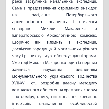
ранзі заступника начальника експедиції.
Саме з представлення отриманих знахідок
на засідання Петербурзького
археологічного товариства і почалася
співпраця Миколи Макаренка з
Імператорською Археологічною комісією.
Щорічно він виїздить в експедиції,
досліджує городища й могильники різного
часу і різних культур, обстежує давні храми.
Уже тоді Микола Макаренко один із перших
зайнявся науковим вивченням
монументального українського зодчества
XVII-XVIII ст., розробив власну методику
комплексного обстеження храмових споруд
– їх обміру, опису, виготовлення креслень
інтер’єрів, визначення особливостей