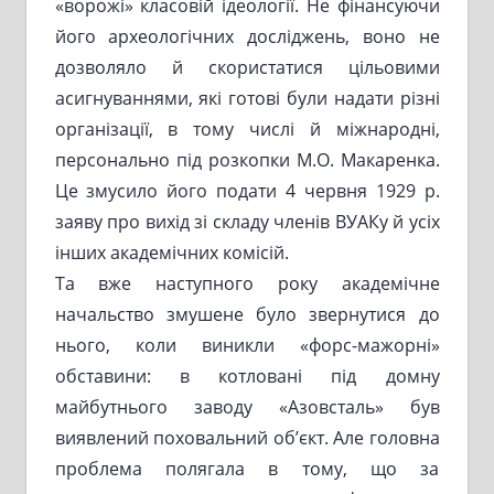
«ворожі» класовій ідеології. Не фінансуючи
його археологічних досліджень, воно не
дозволяло й скористатися цільовими
асигнуваннями, які готові були надати різні
організації, в тому числі й міжнародні,
персонально під розкопки М.О. Макаренка.
Це змусило його подати 4 червня 1929 р.
заяву про вихід зі складу членів ВУАКу й усіх
інших академічних комісій.
Та вже наступного року академічне
начальство змушене було звернутися до
нього, коли виникли «форс-мажорні»
обставини: в котловані під домну
майбутнього заводу «Азовсталь» був
виявлений поховальний об’єкт. Але головна
проблема полягала в тому, що за