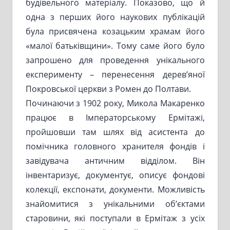
будівельного матеріалу. Показово, що й
одна з перших його наукових публікацій
була присвячена козацьким храмам його
«малої батьківщини». Тому саме його було
запрошено для проведення унікального
експерименту – перенесення дерев’яної
Покровської церкви з Ромен до Полтави.
Починаючи з 1902 року, Микола Макаренко
працює в Імператорському Ермітажі,
пройшовши там шлях від асистента до
помічника головного хранителя фондів і
завідувача античним відділом. Він
інвентаризує, документує, описує фондові
колекції, експонати, документи. Можливість
знайомитися з унікальними об’єктами
старовини, які поступали в Ермітаж з усіх