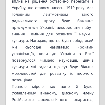
вплив на рішення остаточно переїхати в
Україну, що сталося навесні 1919 року. Але
головним лейтмотивом такого
радикального кроку було бажання
прислужитися Україні, використати набуті
знання і вміння для розвитку її науки і
культури. Нагадаю, що це був період, який
ми сьогодні називаємо «роками
українізації», коли до України з Росії
повернулося чимало науковців, діячів
культури, які гадали, що тут буде більше
можливостей для розвитку їх творчого
потенціалу.
Певною мірою так воно й було.
Уславленому вченому, дійсному члену
Російського археологічного товариства,