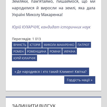
Земляки, пам’ятаймо, пишаймося, що ми
народилися й виросли на землі, яка дала
Україні Миколу Макаренка!
Юрій КУХАРЧУК, кандидат історичних наук
Переглядів:
1 013
ВІЧНІСТЬ
ІСТОРІЯ
МИКОЛА МАКАРЕНКО
ПАТРІОТ
РОМЕН
РОМЕНЩИНА
РОМНИ
УКРАЇНА
ЮРІЙ КУХАРЧУК
Навігація
Previous
Де народився і хто такий Климент Квітка?
Post:
записів
Next
Гордість нації
Post:
ЗАЛИШИТИ ВІДГУК