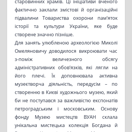
старовинних храмів. Ці ініціативи вченого
фактично заклали змістові й організаційні
підвалини Товариства охорони пам’яток
історії та культури України, яке буде
створене значно пізніше.
Для занять улюбленою археологією Миколі
Омеляновичу доводилося викроювати час
з-поміж величезного обсягу
адміністративних обов’язків, які лягли на
його плечі. Їх доповнювала активна
музеєтворча діяльність, передусім – по
створенню в Києві художнього музею, який
би не поступався за важливістю експонатів
петроградським і московським. Основу
фонду Музею мистецтв ВУАН склала
унікальна мистецька колекція Богдана й