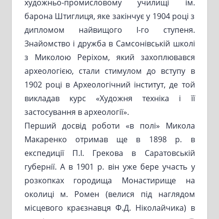
художньо-промисловому училищі ім.
барона Штиглиця, яке закінчує у 1904 році з
дипломом найвищого І-го ступеня.
Знайомство і дружба в Самсонівській школі
з Миколою Реріхом, який захоплювався
археологією, стали стимулом до вступу в
1902 році в Археологічний інститут, де той
викладав курс «Художня техніка і її
застосування в археології».
Перший досвід роботи «в полі» Микола
Макаренко отримав ще в 1898 р. в
експедиції П.І. Грекова в Саратовській
губернії. А в 1901 р. він уже бере участь у
розкопках городища Монастирище на
околиці м. Ромен (велися під наглядом
місцевого краєзнавця Ф.Д. Ніколайчика) в