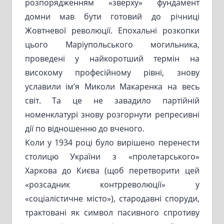
розпорядженням «зверху» фундамент
домни мав бути готовий до річниці
Жовтневої революції. Епохальні розкопки
цього Маріупольського могильника,
проведені у найкоротший термін на
високому професійному рівні, знову
уславили ім’я Миколи Макаренка на весь
світ. Та це не завадило партійній
номенклатурі знову розгорнути репресивні
дії по відношенню до вченого.
Коли у 1934 році було вирішено перенести
столицю України з «пролетарського»
Харкова до Києва (щоб перетворити цей
«розсадник контрреволюції» у
«соціалістичне місто»), стародавні споруди,
трактовані як символ пасивного спротиву