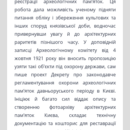
реєстрації археологічних пам’яток. Ця
робота дала можливість ученому підняти
питання обліку і збереження культових та
інших споруд князівської доби, водночас
привернувши увагу й до архітектурних
раритетів пізнішого часу. У доповідній
записці Археологічному комітету від 4
жовтня 1921 року він вносить пропозицію
узяти такі об’єкти під охорону держави, сам
пише проект Декрету про законодавче
регламентування охорони археологічних
пам’яток давньоруського періоду в Києві.
Ініціює й багато сил віддає опису та
створенню фотоархіву архітектурних
пам’яток Києва, складає технічну
документацію та кошторис для реставрації