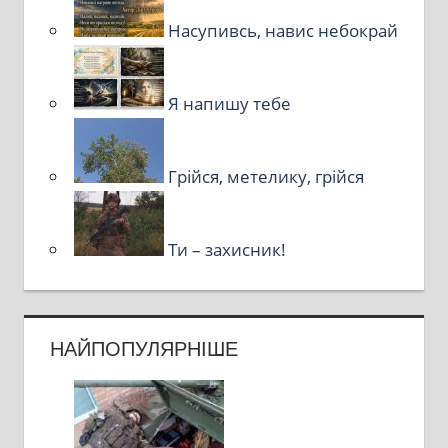
Насупивсь, навис небокрай
Я напишу тебе
Грійся, метелику, грійся
Ти – захисник!
НАЙПОПУЛЯРНІШЕ