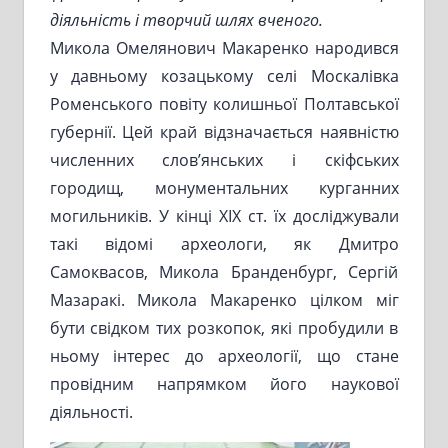
діяльність і творчий шлях вченого.
Микола Омелянович Макаренко народився
у давньому козацькому селі Москалівка
Роменського повіту колишньої Полтавської
губернії. Цей край відзначається наявністю
численних слов’янських і скіфських
городищ, монументальних курганних
могильників. У кінці ХІХ ст. їх досліджували
такі відомі археологи, як Дмитро
Самоквасов, Микола Бранденбург, Сергій
Мазаракі. Микола Макаренко цілком міг
бути свідком тих розкопок, які пробудили в
ньому інтерес до археології, що стане
провідним напрямком його наукової
діяльності.