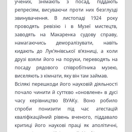
учених, знімають з посад, піддають
репресіям, висуваючи проти них безглузді
звинувачення. В листопаді 1924 року
проводять ревізію і в Музеї мистецтв,
заводять на Макаренка судову справу,
намагаючись деморалізувати, навіть
кидають до Лук’янівської в’язниці, а коли
друзі взяли його на поруки, переводять на
посаду рядового співробітника музею,
виселяють з кімнати, яку він там займав.
Всілякі перешкоди його науковій діяльності
почало чинити й суттєво «оновлене» в дусі
часу керівництво ВУАКу. Воно робило
спроби понизити під час атестацій
кваліфікаційний рівень вченого, піддавало
критиці його наукові праці як аполітичні,