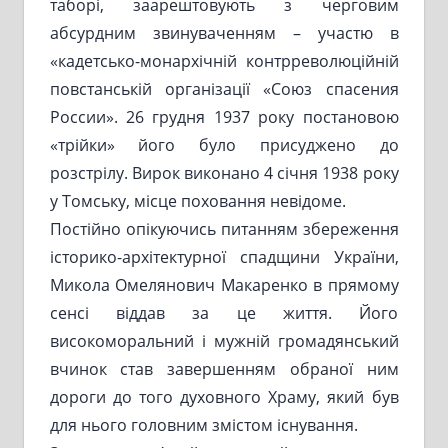
таборі, заарештовують з черговим
абсурдним звинуваченням – участю в
«кадетсько-монархічній контрреволюційній
повстанській організації «Союз спасения
России». 26 грудня 1937 року постановою
«трійки» його було присуджено до
розстрілу. Вирок виконано 4 січня 1938 року
у Томську, місце поховання невідоме.
Постійно опікуючись питанням збереження
історико-архітектурної спадщини України,
Микола Омелянович Макаренко в прямому
сенсі віддав за це життя. Його
високоморальний і мужній громадянський
вчинок став завершенням обраної ним
дороги до того духовного Храму, який був
для нього головним змістом існування.