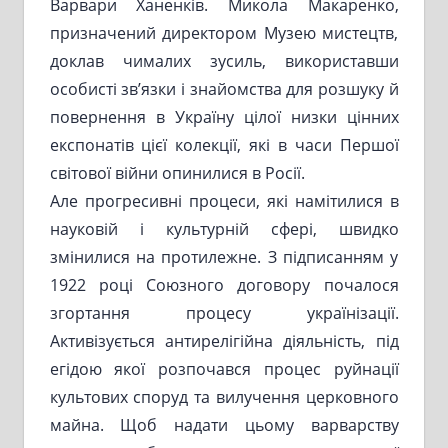
Варвари Ханенків. Микола Макаренко,
призначений директором Музею мистецтв,
доклав чималих зусиль, використавши
особисті зв’язки і знайомства для розшуку й
повернення в Україну цілої низки цінних
експонатів цієї колекції, які в часи Першої
світової війни опинилися в Росії.
Але прогресивні процеси, які намітилися в
науковій і культурній сфері, швидко
змінилися на протилежне. З підписанням у
1922 році Союзного договору почалося
згортання процесу українізації.
Активізується антирелігійна діяльність, під
егідою якої розпочався процес руйнації
культових споруд та вилучення церковного
майна. Щоб надати цьому варварству