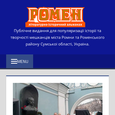
Skip
РОМЕ
to
content
ЛІТЕР
ІСТО
Публічне видання для популяризації історії та
творчості мешканців міста Ромни та Роменського
АЛЬМ
району Сумської області, Україна.
MENU