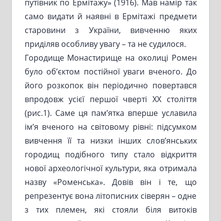
путівник по Ермітажу» (1916). Мав намір так
само видати й наявні в Ермітажі предмети
старовини з України, вивченню яких
приділяв особливу увагу – та не судилося.
Городище Монастирище на околиці Ромен
було об’єктом постійної уваги вченого. До
його розкопок він періодично повертався
впродовж усієї першої чверті ХХ століття
(рис.1). Саме ця пам’ятка вперше уславила
ім’я вченого на світовому рівні: підсумком
вивчення її та низки інших слов’янських
городищ подібного типу стало відкриття
нової археологічної культури, яка отримала
назву «Роменська». Довів він і те, що
репрезентує вона літописних сіверян – одне
з тих племен, які стояли біля витоків