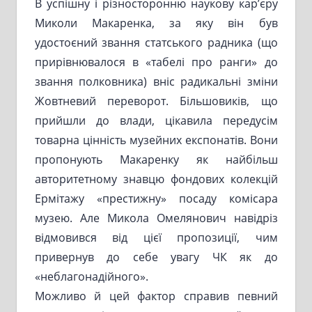
В успішну і різносторонню наукову кар’єру
Миколи Макаренка, за яку він був
удостоєний звання статського радника (що
прирівнювалося в «табелі про ранги» до
звання полковника) вніс радикальні зміни
Жовтневий переворот. Більшовиків, що
прийшли до влади, цікавила передусім
товарна цінність музейних експонатів. Вони
пропонують Макаренку як найбільш
авторитетному знавцю фондових колекцій
Ермітажу «престижну» посаду комісара
музею. Але Микола Омелянович навідріз
відмовився від цієї пропозиції, чим
привернув до себе увагу ЧК як до
«неблагонадійного».
Можливо й цей фактор справив певний