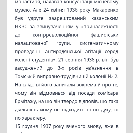
монастиря, надавав консультації місцевому
музею. Але 24 квітня 1936 року Макаренко
був удруге заарештований казанським
НКВС за звинуваченням у «приналежності
до контрреволюційної фашистськи
налаштованої групи, систематичному
проведенні антирадянської агітації серед
колег і студентів». 21 серпня 1936 р. він був
засуджений до 3-х років ув’язнення в
Томській виправно-трудівничій колонії № 2.
На слідстві його запитали зокрема й про те,
чому він відмовився від посади комісара
Ермітажу, на що він твердо відповів, що така
діяльність йому не підходить ні по духу, ні
по характеру.
15 грудня 1937 року вченого знову, вже в