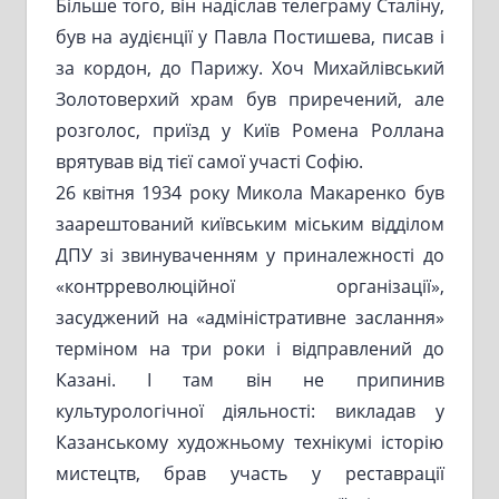
Більше того, він надіслав телеграму Сталіну,
був на аудієнції у Павла Постишева, писав і
за кордон, до Парижу. Хоч Михайлівський
Золотоверхий храм був приречений, але
розголос, приїзд у Київ Ромена Роллана
врятував від тієї самої участі Софію.
26 квітня 1934 року Микола Макаренко був
заарештований київським міським відділом
ДПУ зі звинуваченням у приналежності до
«контрреволюційної організації»,
засуджений на «адміністративне заслання»
терміном на три роки і відправлений до
Казані. І там він не припинив
культурологічної діяльності: викладав у
Казанському художньому технікумі історію
мистецтв, брав участь у реставрації