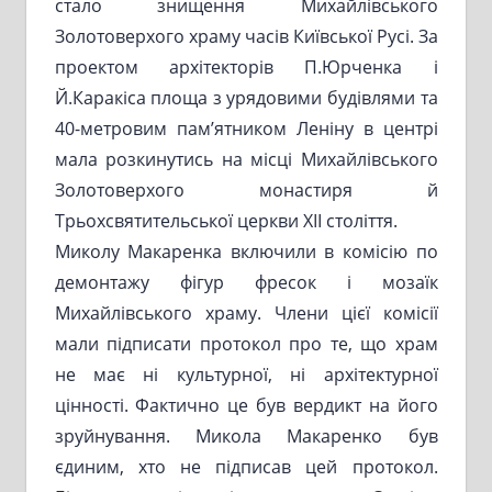
стало знищення Михайлівського
Золотоверхого храму часів Київської Русі. За
проектом архітекторів П.Юрченка і
Й.Каракіса площа з урядовими будівлями та
40-метровим пам’ятником Леніну в центрі
мала розкинутись на місці Михайлівського
Золотоверхого монастиря й
Трьохсвятительської церкви XII століття.
Миколу Макаренка включили в комісію по
демонтажу фігур фресок і мозаїк
Михайлівського храму. Члени цієї комісії
мали підписати протокол про те, що храм
не має ні культурної, ні архітектурної
цінності. Фактично це був вердикт на його
зруйнування. Микола Макаренко був
єдиним, хто не підписав цей протокол.