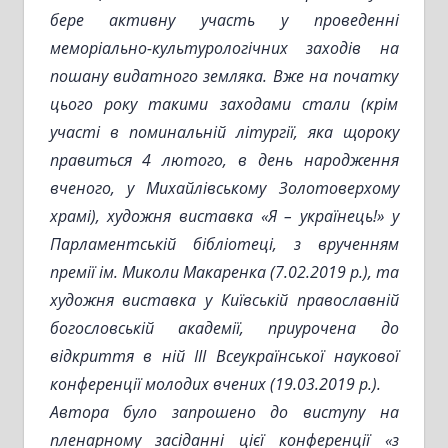
бере активну участь у проведенні
меморіально-культурологічних заходів на
пошану видатного земляка. Вже на початку
цього року такими заходами стали (крім
участі в поминальній літургії, яка щороку
правиться 4 лютого, в день народження
вченого, у Михайлівському Золотоверхому
храмі), художня виставка «Я – українець!» у
Парламентській бібліотеці, з врученням
премії ім. Миколи Макаренка (7.02.2019 р.), та
художня виставка у Київській православній
богословській академії, приурочена до
відкриття в ній ІІІ Всеукраїнської наукової
конференції молодих вчених (19.03.2019 р.).
Автора було запрошено до виступу на
пленарному засіданні цієї конференції «з