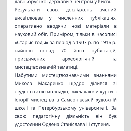
давньоруської держави з центром у Києві.
Результати своїх досліджень вчений
висвітлював у численних публікаціях,
оперативно вводячи нові матеріали в
науковий обіг. Приміром, тільки в часописі
«Старые годы» за період з 1907 р. по 1916 р.
вийшло понад 70 його публікацій,
присвячених археологічній та
мистецтвознавчій тематиці.
Набутими мистецтвознавчими знаннями
Микола Макаренко щедро ділився зі
студентською молоддю, викладаючи курси з
історії мистецтва в Самсонівській художній
школі та Петербурзькому університеті. За
свою педагогічну діяльність він був
удостоєний Ордена Станіслава ІІІ ступеня.