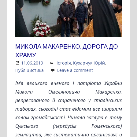
МИКОЛА МАКАРЕНКО. ДОРОГА ДО
ХРАМУ
11.06.2019
Admin
Історія
,
Кухарчук Юрій
,
Публіцистика
Leave a comment
Ім’я великого вченого і патріота України
Миколи Омеляновича Макаренка,
репресованого й страченого у сталінських
таборах, сьогодні стає відомим все ширшим
колам громадськості. Чимала заслуга в тому
Сумського (передусім Роменського)
земляцтва, яке систематично організовує й