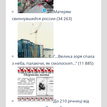
Матерям
свихнувшейся россии
(34 263)
“…Велика зоря спала
з неба, палаючи, як смолоскип…”
(11 885)
До 210 річниці від