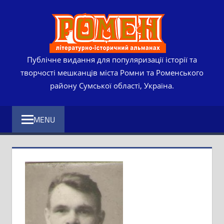
Skip
РОМЕ
to
content
ЛІТЕР
ІСТО
Публічне видання для популяризації історії та
творчості мешканців міста Ромни та Роменського
АЛЬМ
району Сумської області, Україна.
MENU