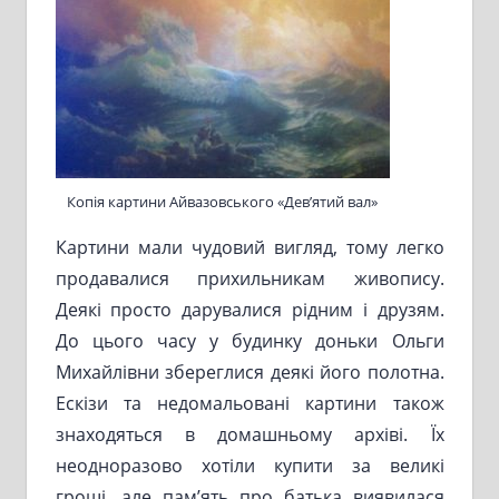
Копія картини Айвазовського «Дев’ятий вал»
Картини мали чудовий вигляд, тому легко
продавалися прихильникам живопису.
Деякі просто дарувалися рідним і друзям.
До цього часу у будинку доньки Ольги
Михайлівни збереглися деякі його полотна.
Ескізи та недомальовані картини також
знаходяться в домашньому архіві. Їх
неодноразово хотіли купити за великі
гроші, але пам’ять про батька виявилася