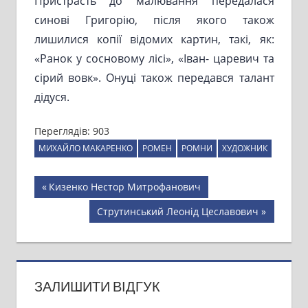
Пристрасть до малювання передалася
синові Григорію, після якого також
лишилися копії відомих картин, такі, як:
«Ранок у сосновому лісі», «Іван- царевич та
сірий вовк». Онуці також передався талант
дідуся.
Переглядів:
903
МИХАЙЛО МАКАРЕНКО
РОМЕН
РОМНИ
ХУДОЖНИК
Навігація
Previous
Кизенко Нестор Митрофанович
Post:
записів
Next
Струтинський Леонід Цеславович
Post:
ЗАЛИШИТИ ВІДГУК