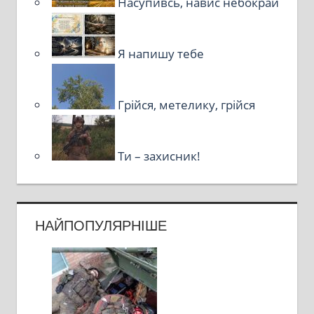
Насупивсь, навис небокрай
Я напишу тебе
Грійся, метелику, грійся
Ти – захисник!
НАЙПОПУЛЯРНІШЕ