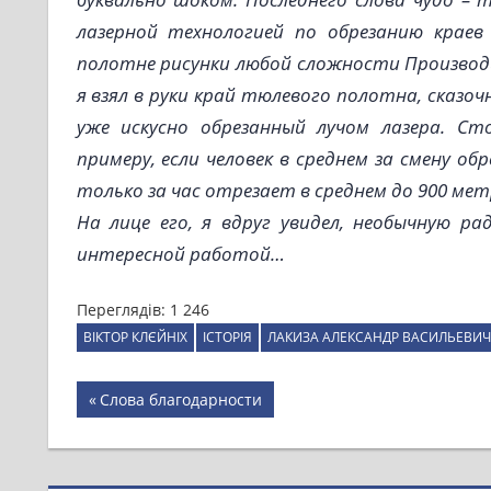
лазерной технологией по обрезанию крае
полотне рисунки любой сложности Произво
я взял в руки край тюлевого полотна, сказо
уже искусно обрезанный лучом лазера. Ст
примеру, если человек в среднем за смену о
только за час отрезает в среднем до 900 ме
На лице его, я вдруг увидел, необычную ра
интересной работой…
Переглядів:
1 246
ВІКТОР КЛЄЙНІХ
ІСТОРІЯ
ЛАКИЗА АЛЕКСАНДР ВАСИЛЬЕВИЧ
Навігація
Previous
Слова благодарности
Post:
записів