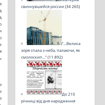
в
свихнувшейся россии
(34 265)
д
д
о
и
о
“…Велика
е
зоря спала з неба, палаючи, як
я
смолоскип…”
(11 892)
ь
а
а
До 210
а
річниці від дня народження
,