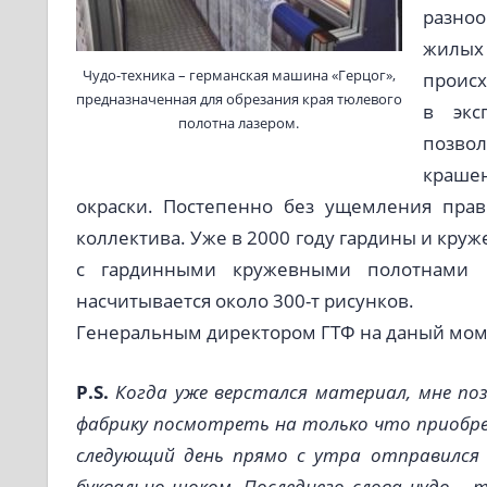
разно
жилы
Чудо-техника – германская машина «Герцог»,
происх
предназначенная для обрезания края тюлевого
в экс
полотна лазером.
позво
краше
окраски. Постепенно без ущемления прав
коллектива. Уже в 2000 году гардины и круж
с гардинными кружевными полотнами 
насчитывается около 300-т рисунков.
Генеральным директором ГТФ на даный мом
P.S.
Когда уже верстался материал, мне поз
фабрику посмотреть на только что приобре
следующий день прямо с утра отправился 
буквально шоком. Последнего слова чудо – 