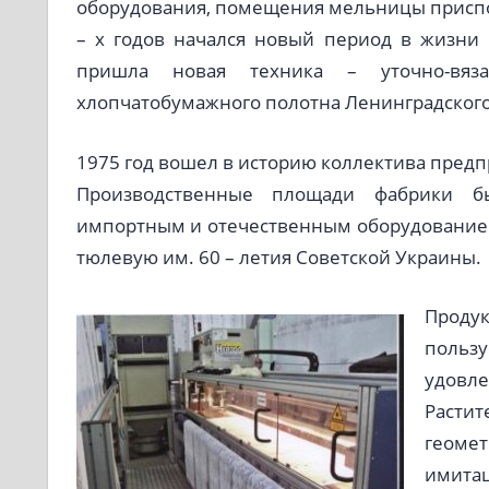
оборудования, помещения мельницы приспос
– х годов начался новый период в жизни
пришла новая техника – уточно-вяз
хлопчатобумажного полотна Ленинградского 
1975 год вошел в историю коллектива предп
Производственные площади фабрики б
импортным и отечественным оборудованием
тюлевую им. 60 – летия Советской Украины.
Проду
пользу
удовле
Раст
геомет
имита