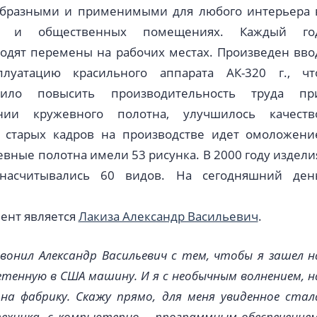
образными и применимыми для любого интерьера 
х и общественных помещениях. Каждый го
одят перемены на рабочих местах. Произведен вво
плуатацию красильного аппарата АК-320 г., чт
лило повысить производительность труда пр
нии кружевного полотна, улучшилось качеств
 старых кадров на производстве идет омоложени
евные полотна имели 53 рисунка. В 2000 году издели
насчитывались 60 видов. На сегодняшний ден
ент является
Лакиза Александр Васильевич
.
вонил Александр Васильевич с тем, чтобы я зашел н
тенную в США машину. И я с необычным волнением, н
на фабрику. Скажу прямо, для меня увиденное стал
техника, с компьютерно – программным обеспечением