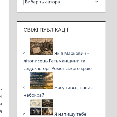
СВІЖІ ПУБЛІКАЦІЇ
Яків Маркович –
літописець Гетьманщини та
свідок історії Роменського краю
Насупивсь, навис
ь
небокрай
и
я
я
Я напишу тебе