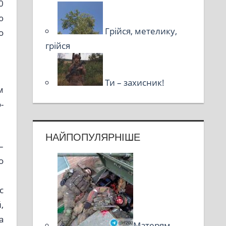
0
ю
Грійся, метелику,
о
грійся
Ти – захисник!
м
-
НАЙПОПУЛЯРНІШЕ
–
о
с
,
а
Матерям