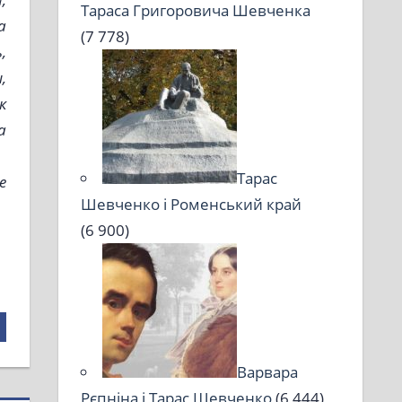
Тараса Григоровича Шевченка
а
(7 778)
,
,
к
а
Тарас
е
Шевченко і Роменський край
(6 900)
Варвара
Рєпніна і Тарас Шевченко
(6 444)