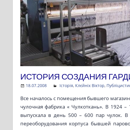
ИСТОРИЯ СОЗДАНИЯ ГАР
18.07.2008
Admin
Історія
,
Клєйніх Віктор
,
Публіцисти
Все началось с помещения бывшего магазина
чулочная фабрика « Чулкоткань». В 1924 –
выпускала в день 500 – 600 пар чулок. В
переоборудования корпуса бывшей парово