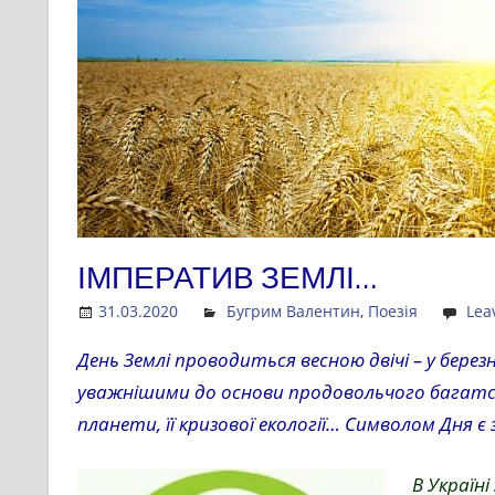
ІМПЕРАТИВ ЗЕМЛІ…
31.03.2020
Admin
Бугрим Валентин
,
Поезія
Lea
День Землі проводиться весною двічі – у берез
уважнішими до основи продовольчого багатст
планети, її кризової екології… Символом Дня є
В Україн