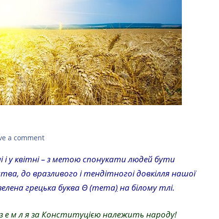
ve a comment
ні і у квітні – з метою спонукати людей бути
ва, до вразливого і тендітногоі довкілля нашої
 зелена грецька буква Θ (тета
)
на білому тлі.
і з е м л я за Конституцією належить народу!