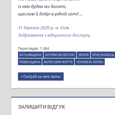
Із нею будем ми багаті,
щасливі й добрі в рідній хаті! …
31 березня 2020 р. м. Київ.
Зображення з відкритого доступу.
Переглядів:
1 084
БАТЬКІВЩИНА
БУГРИМ ВАЛЕНТИН
ЗЕМЛЯ
КРАЄЗНАВЕЦЬ
РОМЕНЩИНА
ФІЛОСОФІЯ ЖИТТЯ
ЧОЛОВІЧА ЛОГІКА
Навігація
Previous
Сыграй-ка мне вальс
Post:
записів
ЗАЛИШИТИ ВІДГУК