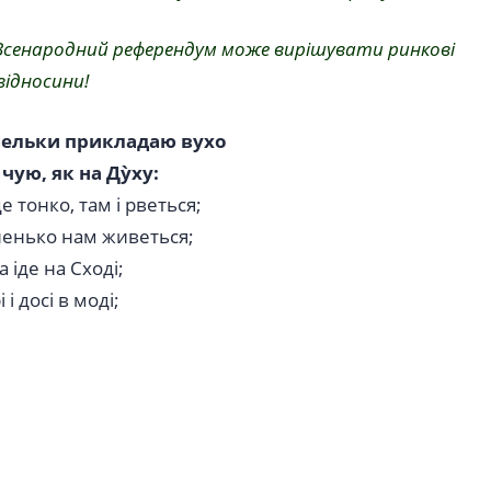
 Всенародний референдум може вирішувати ринкові
відносини!
мельки прикладаю вухо
ї чую, як на Дỳху:
е тонко, там і рветься;
енько нам живеться;
а іде на Сході;
 і досі в моді;