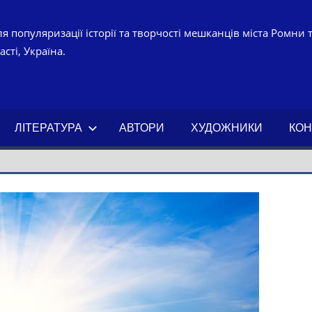
я популяризації історії та творчості мешканців міста Ромни 
сті, Україна.
УРНО-
ЧНИЙ
ЛІТЕРАТУРА
АВТОРИ
ХУДОЖНИКИ
КОН
АХ.