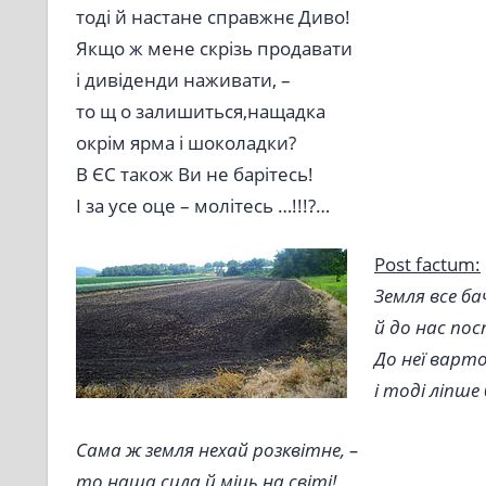
тоді й настане справжнє Диво!
Якщо ж мене скрізь продавати
і дивіденди наживати, –
то щ о залишиться,нащадка
окрім ярма і шоколадки?
В ЄС також Ви не барітесь!
І за усе оце – молітесь …!!!?…
Post factum:
Земля все ба
й до нас по
До неї варт
і тоді ліпше
Сама ж земля нехай розквітне, –
то наша сила й міць на світі!