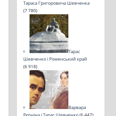
Тараса Григоровича Шевченка
(7 780)
Тарас
Шевченко і Роменський край
(6 918)
Варвара
Рєпніна і Тарас Шевченко
(6 447)