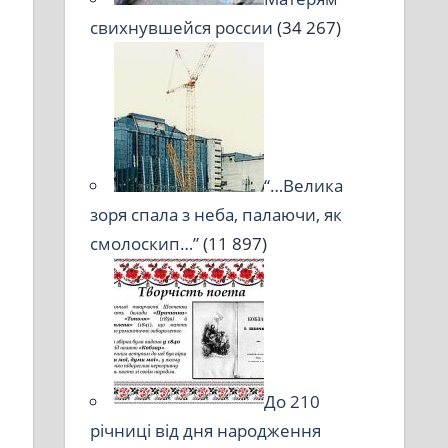
свихнувшейся россии
(34 267)
“…Велика
зоря спала з неба, палаючи, як
смолоскип…”
(11 897)
До 210
річниці від дня народження