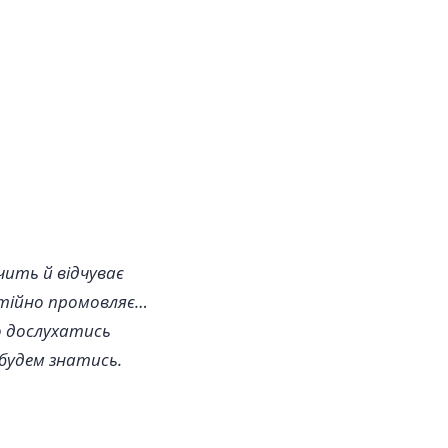
чить й відчуває
стійно промовляє…
о дослухатись
 будем знатись.