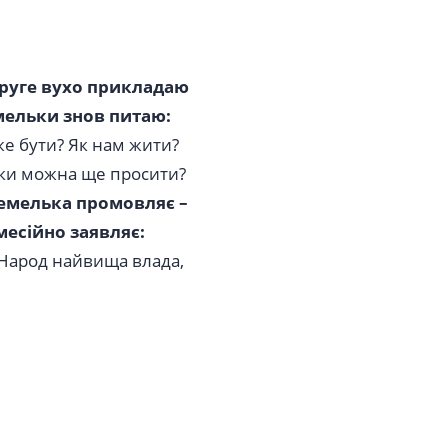
руге вухо прикладаю
емельки знов питаю:
же бути? Як нам жити?
льки можна ще просити?
емелька промовляє –
месійно заявляє:
 Народ найвища влада,