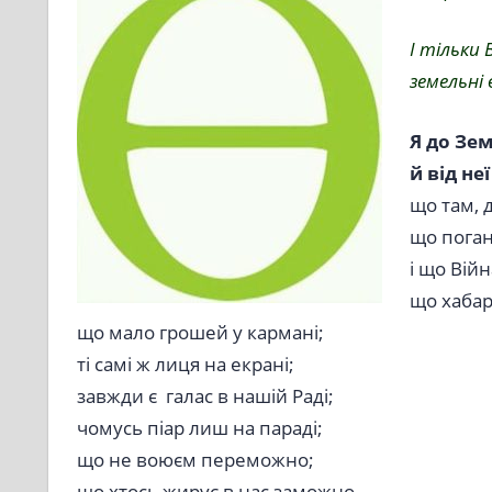
І тільки
земельні 
Я до Зе
й від не
що там, д
що поган
і що Війн
що хабарі
що мало грошей у кармані;
ті самі ж лиця на екрані;
завжди є галас в нашій Раді;
чомусь піар лиш на параді;
що не воюєм переможно;
що хтось жирує в нас заможно.