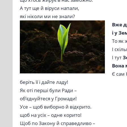
А тут ще й віруси напали,
які ніколи ми не знали?
Вже д
і у З
То як 
І скі
І тут
З
Вона 
Є сам
беріть її і дайте ладу!
Як оті перші були Ради –
об’єднуйтеся у Громади!
Усе – щоб виборно й відкрито.
щоб на усіх – одне корито!
Щоб по Закону й справедливо –