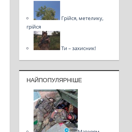
Грійся, метелику,
грійся
Ти – захисник!
НАЙПОПУЛЯРНІШЕ
Матерям