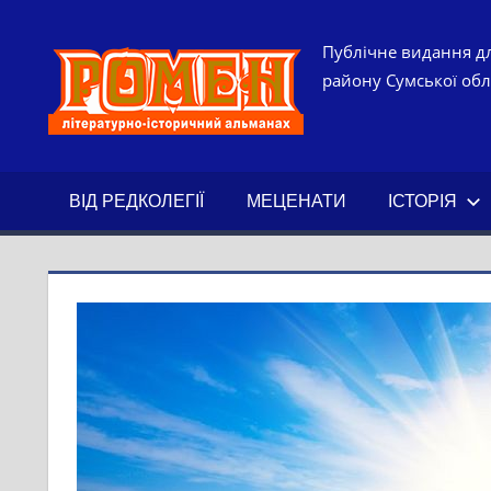
Skip
to
РОМЕН.
Публічне видання дл
content
району Сумської обла
ЛІТЕРАТ
ІСТОРИ
ВІД РЕДКОЛЕГІЇ
МЕЦЕНАТИ
ІСТОРІЯ
АЛЬМАН