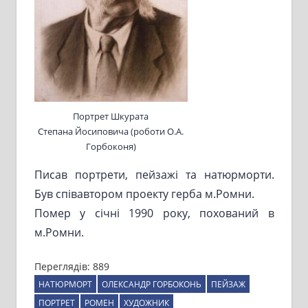
Портрет Шкурата
Степана Йосиповича (роботи О.А.
Горбоконя)
Писав портрети, пейзажі та натюрморти.
Був співавтором проекту герба м.Ромни.
Помер у січні 1990 року, похований в
м.Ромни.
Переглядів:
889
НАТЮРМОРТ
ОЛЕКСАНДР ГОРБОКОНЬ
ПЕЙЗАЖ
ПОРТРЕТ
РОМЕН
ХУДОЖНИК