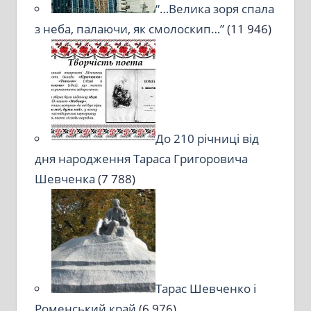
“…Велика зоря спала
з неба, палаючи, як смолоскип…”
(11 946)
До 210 річниці від
дня народження Тараса Григоровича
Шевченка
(7 788)
Тарас Шевченко і
Роменський край
(6 976)