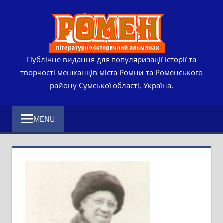
Skip
РОМЕ
to
content
ЛІТЕР
ІСТО
Публічне видання для популяризації історії та
творчості мешканців міста Ромни та Роменського
АЛЬМ
району Сумської області, Україна.
MENU