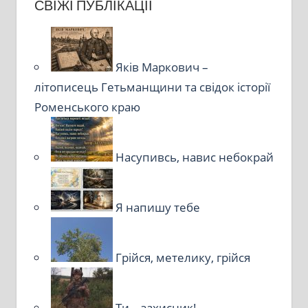
СВІЖІ ПУБЛІКАЦІЇ
Яків Маркович –
літописець Гетьманщини та свідок історії
Роменського краю
Насупивсь, навис небокрай
Я напишу тебе
Грійся, метелику, грійся
Ти – захисник!