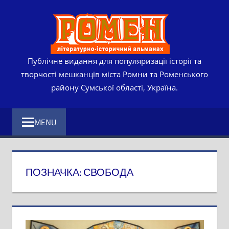
Skip
РОМЕ
to
content
ЛІТЕР
ІСТО
Публічне видання для популяризації історії та
творчості мешканців міста Ромни та Роменського
АЛЬМ
району Сумської області, Україна.
MENU
ПОЗНАЧКА:
СВОБОДА