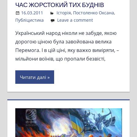
ЧАС ЖОРСТОКИЙ ТИХ БУДНІВ
16.03.2011
Admin
Історія
,
Постоленко Оксана
,
Публіцистика
Leave a comment
Український народ ніколи не забуде, якою
дорогою ціною була завойована велика
Перемога. І в цій ціні, яку важко виміряти, –
мільйони воїнів, що пропали безвісті,
Читати далі