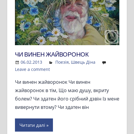
ЧИ ВИНЕН ЖАЙВОРОНОК
06.02.2013
Admin
Поезія
,
Швець Діна
Leave a comment
Чи винен жайворонок Чи винен
жайворонок в тім, Що маю душу, вкриту
болем? Чи здатен його срібний дзвін Із мене
вивернути втому? Чи здатен він
Читати далі