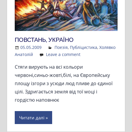
ПОВСТАНЬ, УКРАЇНО
05.05.2009
Admin
Поезія
,
Публіцистика
,
Холявко
Анатолій
Leave a comment
Стяги вирують на всі кольори
червоні,синьо-жовті,білі, на Європейську
площу ізгори з усюди люд пливе до єдиної
цілі. Здригається земля від тої моці і
гордістю наповнює
Читати далі