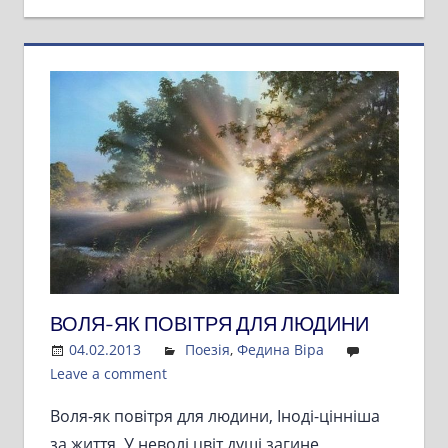
ВОЛЯ-ЯК ПОВІТРЯ ДЛЯ ЛЮДИНИ
04.02.2013
Admin
Поезія
,
Федина Віра
Leave a comment
Воля-як повітря для людини, Іноді-цінніша
за життя, У неволі цвіт душі загине,