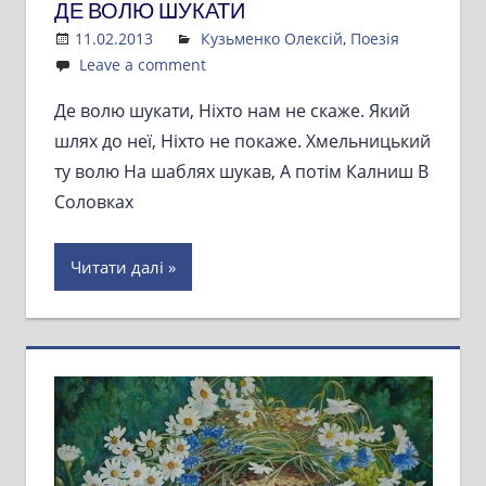
ДЕ ВОЛЮ ШУКАТИ
11.02.2013
Admin
Кузьменко Олексій
,
Поезія
Leave a comment
Де волю шукати, Ніхто нам не скаже. Який
шлях до неї, Ніхто не покаже. Хмельницький
ту волю На шаблях шукав, А потім Калниш В
Соловках
Читати далі