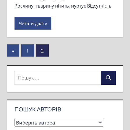
Рослину, тварину нітить, нуртує Відсутність
Читати далі
Пагінація
Previous
«
1
2
Posts
записів
ПОШУК АВТОРІВ