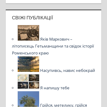
СВІЖІ ПУБЛІКАЦІЇ
Яків Маркович –
літописець Гетьманщини та свідок історії
Роменського краю
Насупивсь, навис небокрай
Я напишу тебе
Грійся, метелику, грійся