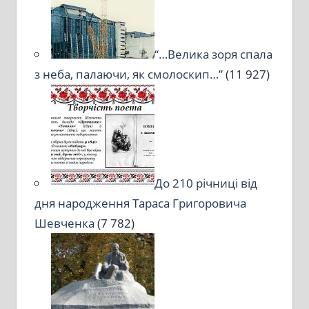
“…Велика зоря спала
з неба, палаючи, як смолоскип…”
(11 927)
До 210 річниці від
дня народження Тараса Григоровича
Шевченка
(7 782)