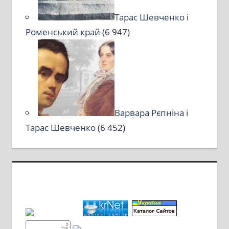
Тарас Шевченко і
Роменський край
(6 947)
Варвара Рєпніна і
Тарас Шевченко
(6 452)