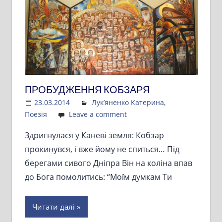
ПРОБУДЖЕННЯ КОБЗАРЯ
23.03.2014
Admin
Лук’яненко Катерина
,
Поезія
Leave a comment
Здригнулася у Каневі земля: Кобзар
прокинувся, і вже йому не спиться… Під
берегами сивого Дніпра Він на коліна впав
до Бога помолитись: “Моїм думкам Ти
Читати далі