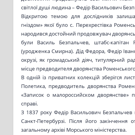
світлої душі людина – Федір Васильович Без
Відкритою темою для дослідників залиша
гніздом» якої було с. Перехрестівка Роменсь
народився достойний продовжувач дворянсько
були Василь Безпальчев, штабс-капітан Р
(уродженка Смирна). Дід Федора, Федір Івано
окрузі, як громадський діяч, титулярний ра
місце предводителя дворянства Роменського 
В одній із приватних колекцій зберігся ли
Полетика, предводитель дворянства Роменс
«Записок о малороссийском дворянстве» п
справі.
З 1837 року Федір Васильович Безпальчев в
Санкт-Петербурзі. Після його закінчення
загальному архіві Морського міністерства.