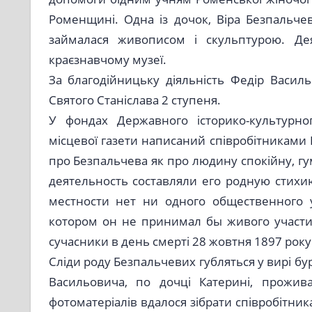
Роменщині. Одна із дочок, Віра Безпальчев
займалася живописом і скульптурою. Дея
краєзнавчому музеї.
За благодійницьку діяльність Федір Васи
Святого Станіслава 2 ступеня.
У фондах Державного історико-культурног
місцевої газети написаний співробітниками 
про Безпальчева як про людину спокійну, г
деятельность составляли его родную стихи
местности нет ни одного общественного 
котором он не принимал бы живого участия
сучасники в день смерті 28 жовтня 1897 року
Сліди роду Безпальчевих губляться у вирі бу
Васильовича, по дочці Катерині, прожива
фотоматеріалів вдалося зібрати співробітник