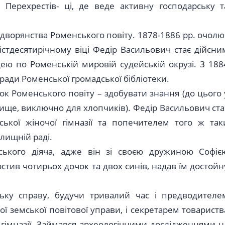
 Перехрестів- ці, де веде активну господарську т
дворянства Роменського повіту. 1878-1886 рр. очолю
стдесятирічному віці Федір Васильович стає дійсни
ею по Роменській мировій судейській окрузі. З 188
ради Роменської громадської бібліотеки.
ток Роменського повіту – здобувати знання (до цього 
ще, виключно для хлопчиків). Федір Васильович ста
ської жіночої гімназії та попечителем того ж так
лищній раді.
ського діяча, адже він зі своєю дружиною Софіє
тив чотирьох дочок та двох синів, надав їм достойн
ьку справу, будучи тривалий час і предводителе
ї земської повітової управи, і секретарем товариств
гімназії. Займався археологічними дослідженнями н