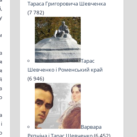
Тараса Григоровича Шевченка
,
(7 782)
у
м
з
Тарас
я
Шевченко і Роменський край
я
(6 946)
й
в
о
а
і
Варвара
о
Рєпніна і Тарас Шевченко
(6 452)