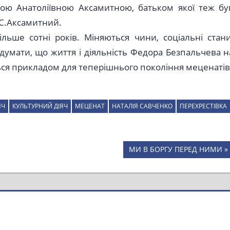
ю Анатоліївною Аксамитною, батьком якої теж бу
С.Аксамитний.
льше сотні років. Міняються чини, соціальні стани
 думати, що життя і діяльність Федора Безпальчева н
ься прикладом для теперішнього покоління меценатів
ЯЧ
КУЛЬТУРНИЙ ДІЯЧ
МЕЦЕНАТ
НАТАЛІЯ САВЧЕНКО
ПЕРЕХРЕСТІВКА
Next
МИ В БОРГУ ПЕРЕД НИМИ
Post: