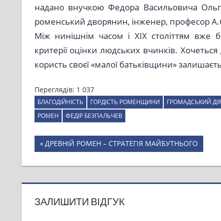
надано внучкою Федора Васильовича Ольго
роменський дворянин, інженер, професор А.
Між нинішнім часом і ХІХ століттям вже бі
критерії оцінки людських вчинків. Хочеться
користь своєї «малої батьківщини» залишаєт
Переглядів:
1 037
БЛАГОДІЙНІСТЬ
ГОРДІСТЬ РОМЕНЩИНИ
ГРОМАДСЬКИЙ ДІ
РОМЕН
ФЕДІР БЕЗПАЛЬЧЕВ
Навігація
Previous
ДРЕВНІЙ РОМЕН – СТРАТЕГІЯ МАЙБУТНЬОГО
Post:
записів
ЗАЛИШИТИ ВІДГУК