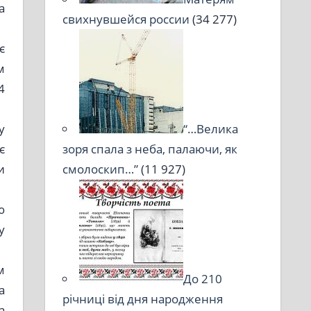
а
свихнувшейся россии
(34 277)
є
м
4
у
“…Велика
є
зоря спала з неба, палаючи, як
и
смолоскип…”
(11 927)
ю
у
м
До 210
а
річниці від дня народження
а