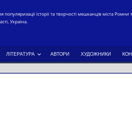
я популяризації історії та творчості мешканців міста Ромни 
сті, Україна.
УРНО-
ЧНИЙ
ЛІТЕРАТУРА
АВТОРИ
ХУДОЖНИКИ
КОН
АХ.