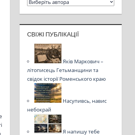
СВІЖІ ПУБЛІКАЦІЇ
Яків Маркович –
літописець Гетьманщини та
свідок історії Роменського краю
Насупивсь, навис
небокрай
е
і
Я напишу тебе
,