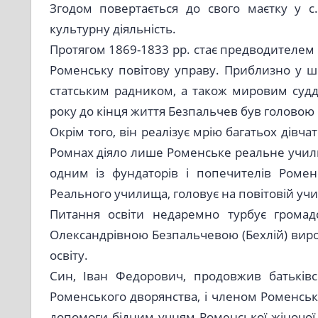
Згодом повертається до свого маєтку у с.
культурну діяльність.
Протягом 1869-1833 рр. стає предводителем 
Роменську повітову управу. Приблизно у ші
статським радником, а також мировим судд
року до кінця життя Безпальчев був головою 
Окрім того, він реалізує мрію багатьох дівча
Ромнах діяло лише Роменське реальне учили
одним із фундаторів і попечителів Ромен
Реального училища, головує на повітовій учи
Питання освіти недаремно турбує громад
Олександрівною Безпальчевою (Бехлій) вирос
освіту.
Син, Іван Федорович, продовжив батьківс
Роменського дворянства, і членом Роменсько
допомоги бідним учням Роменської жіночої 