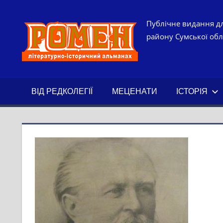
Skip
to
РОМЕН.
Публічне видання дл
content
району Сумської обла
ЛІТЕРАТ
ІСТОРИ
ВІД РЕДКОЛЕГІЇ
МЕЦЕНАТИ
ІСТОРІЯ
АЛЬМАН