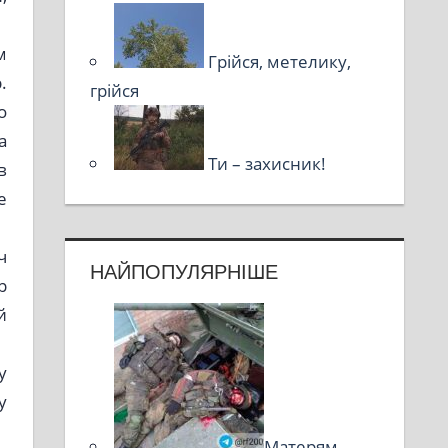
м
Грійся, метелику,
.
грійся
о
а
Ти – захисник!
в
е
ч
НАЙПОПУЛЯРНІШЕ
р
й
у
у
Матерям