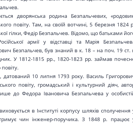
пальчев.
ється дворянська родина Безпальчевих, «родови
кого повіту. Там, на своїй вотчині, 5 березня 1824 р
ї гілки, Федір Безпальчев. Відомо, що батьками йог
осійської армії у відставці та Марія Безпальчев
вич Безпальчев, був знаний в к. 18 – на поч. 19 ст. 
дник. У 1812-1815 рр., 1820-1823 рр. займав почесн
повіту.
ст, датований 10 липня 1793 року. Василь Григорови
ького повіту, громадський і культурний діяч, авто
ише до Федора Івановича Безпальчева у особисті
иховується в Інституті корпусу шляхів сполучення 
 отримує чин інженер-поручика. З 1848 р. працює 