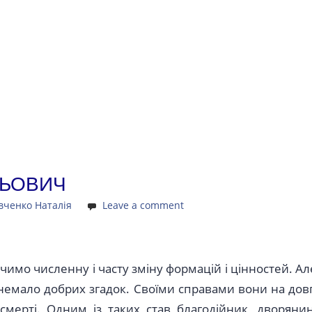
ЛЬОВИЧ
вченко Наталія
Leave a comment
чимо численну і часту зміну формацій і цінностей. Ал
 немало добрих згадок. Своїми справами вони на довг
смерті. Одним із таких став благодійник, дворянин