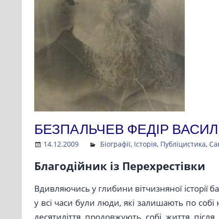
БЕЗПАЛЬЧЕВ ФЕДІР ВАСИ
14.12.2009
Admin
Біографії
,
Історія
,
Публіцистика
,
Са
Благодійник із Перехрестівки
Вдивляючись у глибини вітчизняної історії ба
у всі часи були люди, які залишають по собі
десятиліття продовжують собі життя після 