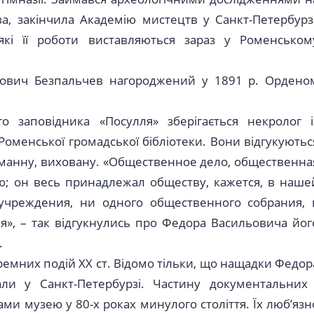
а, закінчила Академію мистецтв у Санкт-Петербурзі
кі її роботи виставляються зараз у Роменськом
льович Безпальчев нагороджений у 1891 р. Ордено
о заповідника «Посулля» зберігається некролог і
Роменської громадської бібліотеки. Вони відгукуютьс
уманну, виховану. «Общественное дело, общественна
ю; он весь принадлежал обществу, кажется, в наше
учреждения, ни одного общественного собрания, 
», – так відгукнулись про Федора Васильовича йог
.
ремних подій ХХ ст. Відомо тільки, що нащадки Федор
ли у Санкт-Петербурзі. Частину документальних 
ами музею у 80-х роках минулого століття. Їх люб’язн