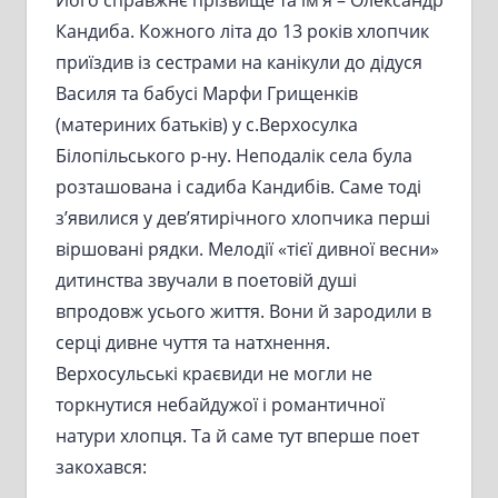
Його справжнє прізвище та ім’я – Олександр
Кандиба. Кожного літа до 13 років хлопчик
приїздив із сестрами на канікули до дідуся
Василя та бабусі Марфи Грищенків
(материних батьків) у с.Верхосулка
Білопільського р-ну. Неподалік села була
розташована і садиба Кандибів. Саме тоді
з’явилися у дев’ятирічного хлопчика перші
віршовані рядки. Мелодії «тієї дивної весни»
дитинства звучали в поетовій душі
впродовж усього життя. Вони й зародили в
серці дивне чуття та натхнення.
Верхосульські краєвиди не могли не
торкнутися небайдужої і романтичної
натури хлопця. Та й саме тут вперше поет
закохався: