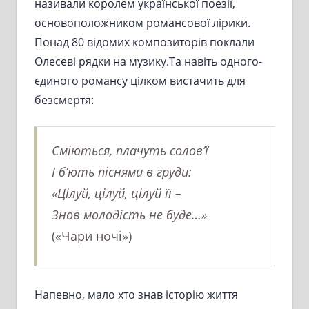
називали королем української поезії,
основоположником романсової лірики.
Понад 80 відомих композиторів поклали
Олесеві рядки на музику.Та навіть одного-
єдиного романсу цілком вистачить для
безсмертя:
Сміються, плачуть солов’ї
І б’ють піснями в груди:
«Цілуй, цілуй, цілуй її –
Знов молодість не буде…»
(«Чари ночі»)
Напевно, мало хто знав історію життя