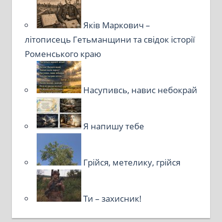
Яків Маркович –
літописець Гетьманщини та свідок історії
Роменського краю
Насупивсь, навис небокрай
Я напишу тебе
Грійся, метелику, грійся
Ти – захисник!