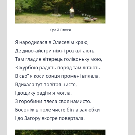
Край Олеся
Я народилася в Олесевім краю,
Де диво-айстри ніжні розквітають.
Там гладив вітерець голівоньку мою,
З журбою радість поряд там літають.
В свої я коси сонця промені вплела,
Вдихала тут повітря чисте,
І дощику радіти я могла,
З горобини плела своє намисто.
Босоніж в поле чисте бігла залюбки
І до Загору вкотре повертала.