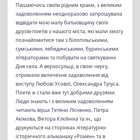
Пишаючись своїм рідним краєм, з великим
задоволенням неодноразово запрошувала
відвідати мою малу батьківщину своїх
друзів-поетів з нашого міста, які мали змогу
познайомитися там з білопільськими,
сумськими, лебединськими, буринськими
літераторами та побувати на святкуванні
Дня села. А верхосульці, в свою чергу,
отримали величезне задоволення від
виступу Любові Усової, Олександра Тріуса.
Поети ж стали вже тут добрими друзями.
Люди знають і з великим задоволенням
читають вірші Тетяни Лісненко, Петра
Акімова, Віктора Клєйніха та ін., що
друкуються на сторінках літературно-
історичного альманаху «Ромен» та в