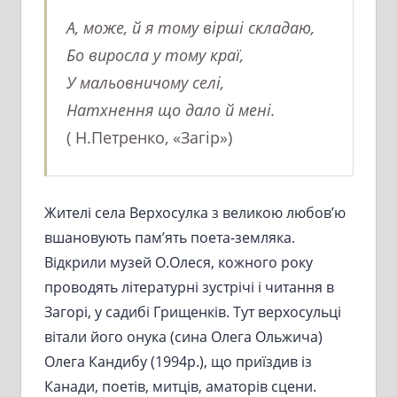
А, може, й я тому вірші складаю,
Бо виросла у тому краї,
У мальовничому селі,
Натхнення що дало й мені.
( Н.Петренко, «Загір»)
Жителі села Верхосулка з великою любов’ю
вшановують пам’ять поета-земляка.
Відкрили музей О.Олеся, кожного року
проводять літературні зустрічі і читання в
Загорі, у садибі Грищенків. Тут верхосульці
вітали його онука (сина Олега Ольжича)
Олега Кандибу (1994р.), що приїздив із
Канади, поетів, митців, аматорів сцени.