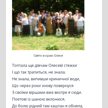
Свято в краю Олеся
Топтала ще дівчам Олесеві стежки
І що так трапиться, не знала.
Не знала, випивши криничної води,
Що через роки знову повернуся
З своїми віршами вже вкотре я сюди.
Поетові із шаною вклонюся.
До болю рідний там каштан я обняла,