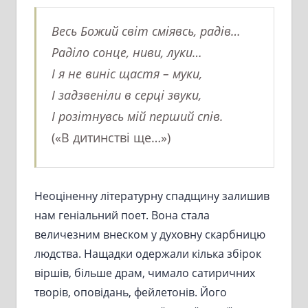
Весь Божий світ сміявсь, радів…
Раділо сонце, ниви, луки…
І я не виніс щастя – муки,
І задзвеніли в серці звуки,
І розітнувсь мій перший спів.
(«В дитинстві ще…»)
Неоціненну літературну спадщину залишив
нам геніальний поет. Вона стала
величезним внеском у духовну скарбницю
людства. Нащадки одержали кілька збірок
віршів, більше драм, чимало сатиричних
творів, оповідань, фейлетонів. Його