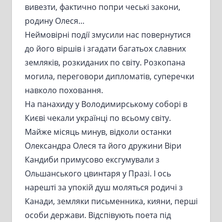
вивезти, фактично попри чеські закони,
родину Олеся…
Неймовірні події змусили нас повернутися
до його віршів і згадати багатьох славних
земляків, розкиданих по світу. Розкопана
могила, переговори дипломатів, суперечки
навколо поховання.
На панахиду у Володимирському соборі в
Києві чекали українці по всьому світу.
Майже місяць минув, відколи останки
Олександра Олеся та його дружини Віри
Кандиби примусово ексгумували з
Ольшанського цвинтаря у Празі. І ось
нарешті за упокій душ моляться родичі з
Канади, земляки письменника, кияни, перші
особи держави. Відспівують поета під