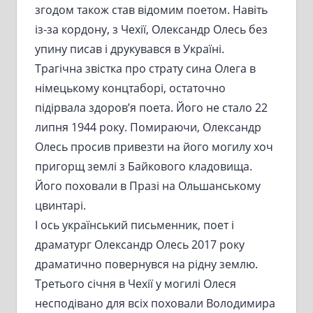
згодом також став відомим поетом. Навіть
із-за кордону, з Чехії, Олександр Олесь без
упину писав і друкувався в Україні.
Трагічна звістка про страту сина Олега в
німецькому концтаборі, остаточно
підірвала здоров’я поета. Його не стало 22
липня 1944 року. Помираючи, Олександр
Олесь просив привезти на його могилу хоч
пригорщ землі з Байкового кладовища.
Його поховали в Празі на Ольшанському
цвинтарі.
І ось український письменник, поет і
драматург Олександр Олесь 2017 року
драматично повернувся на рідну землю.
Третього січня в Чехії у могилі Олеся
несподівано для всіх поховали Володимира