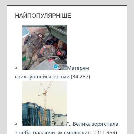
НАЙПОПУЛЯРНІШЕ
Матерям
свихнувшейся россии
(34 287)
“…Велика зоря спала
з неба, палаючи, як смолоскип…”
(11 959)