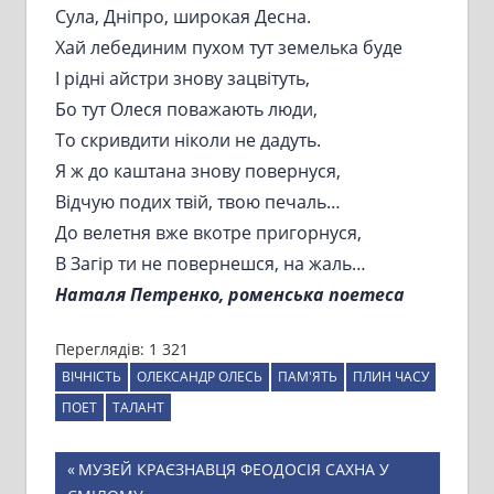
Сула, Дніпро, широкая Десна.
Хай лебединим пухом тут земелька буде
І рідні айстри знову зацвітуть,
Бо тут Олеся поважають люди,
То скривдити ніколи не дадуть.
Я ж до каштана знову повернуся,
Відчую подих твій, твою печаль…
До велетня вже вкотре пригорнуся,
В Загір ти не повернешся, на жаль…
Наталя Петренко, роменська поетеса
Переглядів:
1 321
ВІЧНІСТЬ
ОЛЕКСАНДР ОЛЕСЬ
ПАМ'ЯТЬ
ПЛИН ЧАСУ
ПОЕТ
ТАЛАНТ
Навігація
Previous
МУЗЕЙ КРАЄЗНАВЦЯ ФЕОДОСІЯ САХНА У