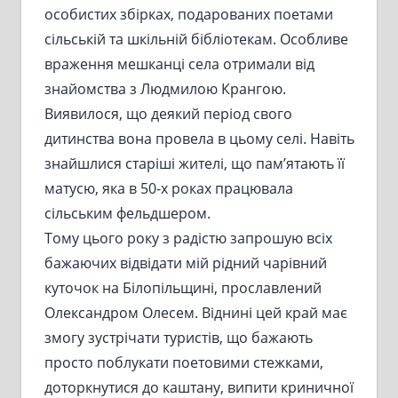
особистих збірках, подарованих поетами
сільській та шкільній бібліотекам. Особливе
враження мешканці села отримали від
знайомства з Людмилою Крангою.
Виявилося, що деякий період свого
дитинства вона провела в цьому селі. Навіть
знайшлися старіші жителі, що пам’ятають її
матусю, яка в 50-х роках працювала
сільським фельдшером.
Тому цього року з радістю запрошую всіх
бажаючих відвідати мій рідний чарівний
куточок на Білопільщині, прославлений
Олександром Олесем. Віднині цей край має
змогу зустрічати туристів, що бажають
просто поблукати поетовими стежками,
доторкнутися до каштану, випити криничної