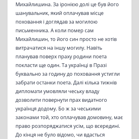
Михайлишина. За іронією долі це був його
шанувальник, який оплачував місце
поховання і доглядав за могилою
письменника. А коли помер сам
Михайлишин, то його син просто не хотів
витрачатися на іншу могилу. Навіть
планував поверх праху родини поета
покласти ще один. Та українці в Празі
буквально за годину до поховання устигли
забрати останки поета. Далі кілька тижнів
дипломати умовляли чеську владу
дозволити повернути прах видатного
українця додому. Бо ж за чеськими
законами той, хто оплачував домовину, має
право розпоряджатися усім, що всередині.
До кінця не було відомо, чи вдасться