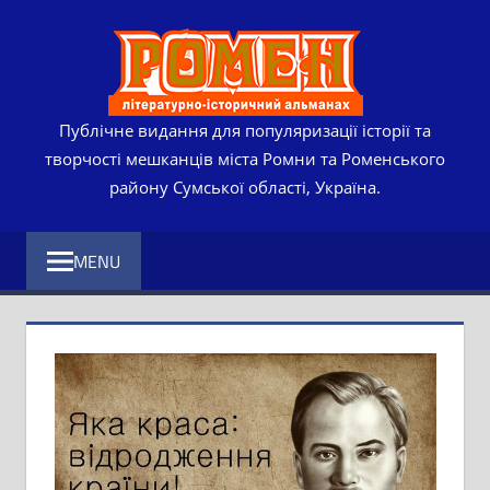
Skip
РОМЕ
to
content
ЛІТЕР
ІСТО
Публічне видання для популяризації історії та
творчості мешканців міста Ромни та Роменського
АЛЬМ
району Сумської області, Україна.
MENU