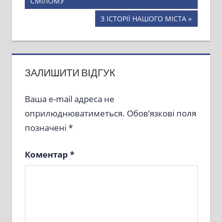
Post:
СМІЛОМУ
записів
Next
З ІСТОРІЇ НАШОГО МІСТА
Post:
ЗАЛИШИТИ ВІДГУК
Ваша e-mail адреса не
оприлюднюватиметься.
Обов’язкові поля
позначені
*
Коментар
*