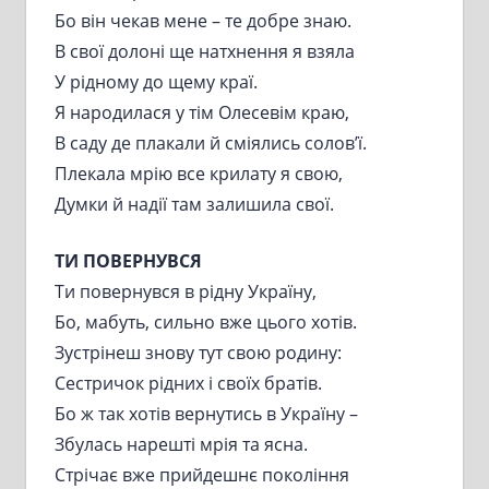
Бо він чекав мене – те добре знаю.
В свої долоні ще натхнення я взяла
У рідному до щему краї.
Я народилася у тім Олесевім краю,
В саду де плакали й сміялись солов’ї.
Плекала мрію все крилату я свою,
Думки й надії там залишила свої.
ТИ ПОВЕРНУВСЯ
Ти повернувся в рідну Україну,
Бо, мабуть, сильно вже цього хотів.
Зустрінеш знову тут свою родину:
Сестричок рідних і своїх братів.
Бо ж так хотів вернутись в Україну –
Збулась нарешті мрія та ясна.
Стрічає вже прийдешнє покоління