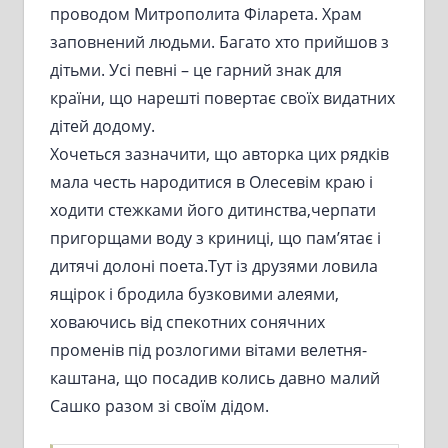
проводом Митрополита Філарета. Храм
заповнений людьми. Багато хто прийшов з
дітьми. Усі певні – це гарний знак для
країни, що нарешті повертає своїх видатних
дітей додому.
Хочеться зазначити, що авторка цих рядків
мала честь народитися в Олесевім краю і
ходити стежками його дитинства,черпати
пригорщами воду з криниці, що пам’ятає і
дитячі долоні поета.Тут із друзями ловила
ящірок і бродила бузковими алеями,
ховаючись від спекотних сонячних
променів під розлогими вітами велетня-
каштана, що посадив колись давно малий
Сашко разом зі своїм дідом.