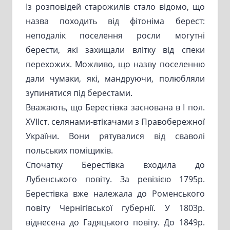
Із розповідей старожилів стало відомо, що
назва походить від фітоніма берест:
неподалік поселення росли могутні
берести, які захищали влітку від спеки
перехожих. Можливо, що назву поселенню
дали чумаки, які, мандруючи, полюбляли
зупинятися під берестами.
Вважають, що Берестівка заснована в І пол.
ХVІІст. селянами-втікачами з Правобережної
України. Вони рятувалися від сваволі
польських поміщиків.
Спочатку Берестівка входила до
Лубенського повіту. За ревізією 1795р.
Берестівка вже належала до Роменського
повіту Чернігівської губернії. У 1803р.
віднесена до Гадяцького повіту. До 1849р.