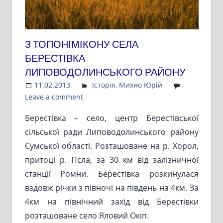
З ТОПОНІМІКОНУ СЕЛА
БЕРЕСТІВКА
ЛИПОВОДОЛИНСЬКОГО РАЙОНУ
11.02.2013
Admin
Історія
,
Михно Юрій
Leave a comment
Берестівка – село, центр Берестівської
сільської ради Липоводолинського району
Сумської області. Розташоване на р. Хорол,
притоці р. Псла, за 30 км від залізничної
станції Ромни. Берестівка розкинулася
вздовж річки з півночі на південь на 4км. За
4км на північний захід від Берестівки
розташоване село Яловий Окіп.