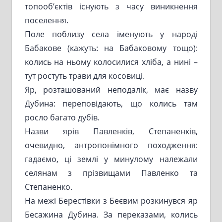
топооб’єктів існують з часу виникнення
поселення.
Поле поблизу села іменують у народі
Бабакове (кажуть: на Бабаковому тощо):
колись на ньому колосилися хліба, а нині –
тут ростуть трави для косовиці.
Яр, розташований неподалік, має назву
Дубина: переповідають, що колись там
росло багато дубів.
Назви ярів Павленків, Степаненків,
очевидно, антропонімного походження:
гадаємо, ці землі у минулому належали
селянам з прізвищами Павленко та
Степаненко.
На межі Берестівки з Беєвим розкинувся яр
Бесажина Дубина. За переказами, колись