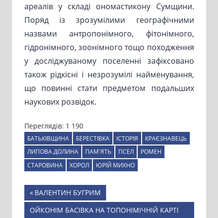
ареалів у складі ономастикону Сумщини.
Поряд із зрозумілими географічними
назвами антропонімного, фітонімного,
гідронімного, зоонімного тощо походження
у досліджуваному поселенні зафіксовано
також рідкісні і незрозумілі найменування,
що повинні стати предметом подальших
наукових розвідок.
Переглядів:
1 190
БАТЬКІВЩИНА
БЕРЕСТІВКА
ІСТОРІЯ
КРАЄЗНАВЕЦЬ
ЛИПОВА ДОЛИНА
ПАМ'ЯТЬ
ПСЕЛ
РОМЕН
СТАРОВИНА
ХОРОЛ
ЮРІЙ МИХНО
Навігація
Previous
ВАЛЕНТИН БУГРИМ
Post:
записів
Next
ОЙКОНІМ БАСІВКА НА ТОПОНІМІЧНІЙ КАРТІ