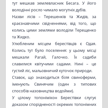
тут мешкав землевласник Бесага. У його
володінні росло чимало могутніх дубів.
Назви лісів – Терешенків та Жидів, за
краєзнавчими свідченнями, від того, що
колись цими землями володіли Терещенко
та Жидко.
Улюбленим місцем берестівців є Одая.
Колись тут було поселення: у цьому місці
мешкали Рагай, Галочко. Їх садиби
славилися квітучими садами. Нині – це
густий ліс, мальовничий куточок природи.
Ставок, що знаходиться біля свиноферми,
іменують Свинячим (один з типових
способів назовництва водойми).
У цілому топонімікон Берестівки слугує
доказом спорідненості окремих топонімних