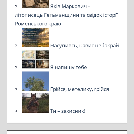
Яків Маркович –
літописець Гетьманщини та свідок історії
Роменського краю
Насупивсь, навис небокрай
Я напишу тебе
Грійся, метелику, грійся
Ти – захисник!