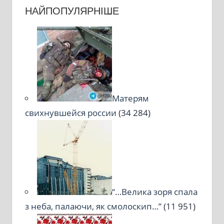
НАЙПОПУЛЯРНІШЕ
Матерям
свихнувшейся россии
(34 284)
“…Велика зоря спала
з неба, палаючи, як смолоскип…”
(11 951)