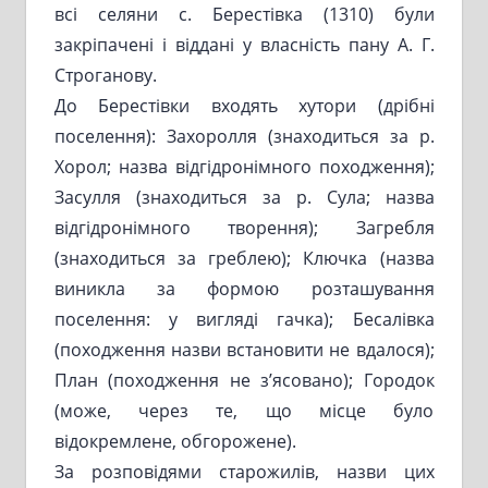
всі селяни с. Берестівка (1310) були
закріпачені і віддані у власність пану А. Г.
Строганову.
До Берестівки входять хутори (дрібні
поселення): Захоролля (знаходиться за р.
Хорол; назва відгідронімного походження);
Засулля (знаходиться за р. Сула; назва
відгідронімного творення); Загребля
(знаходиться за греблею); Ключка (назва
виникла за формою розташування
поселення: у вигляді гачка); Бесалівка
(походження назви встановити не вдалося);
План (походження не з’ясовано); Городок
(може, через те, що місце було
відокремлене, обгорожене).
За розповідями старожилів, назви цих