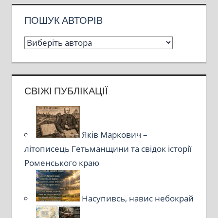
ПОШУК АВТОРІВ
СВІЖІ ПУБЛІКАЦІЇ
Яків Маркович –
літописець Гетьманщини та свідок історії
Роменського краю
Насупивсь, навис небокрай