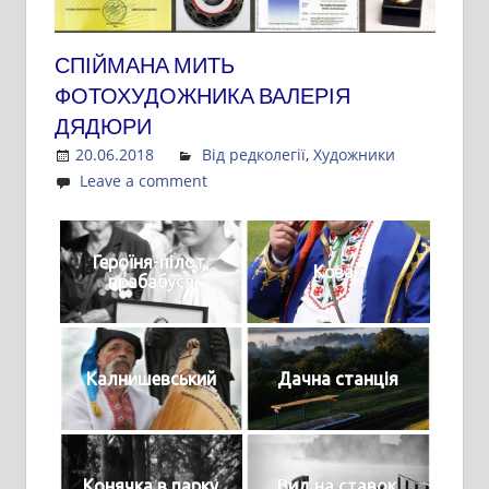
СПІЙМАНА МИТЬ
ФОТОХУДОЖНИКА ВАЛЕРІЯ
ДЯДЮРИ
20.06.2018
Admin
Від редколегії
,
Художники
Leave a comment
Героїня-пілот,
Козак
прабабуся
Калнишевський
Дачна станція
Конячка в парку
Вид на ставок.