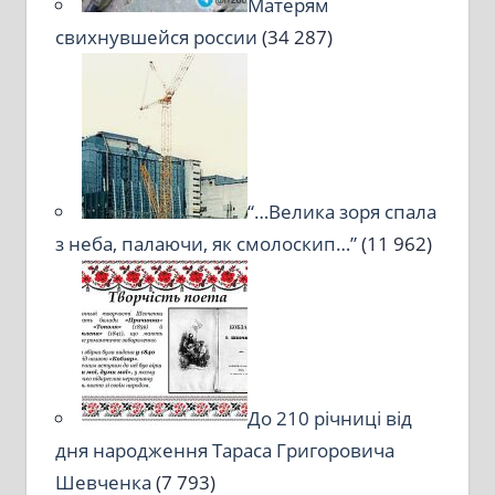
Матерям
свихнувшейся россии
(34 287)
“…Велика зоря спала
з неба, палаючи, як смолоскип…”
(11 962)
До 210 річниці від
дня народження Тараса Григоровича
Шевченка
(7 793)