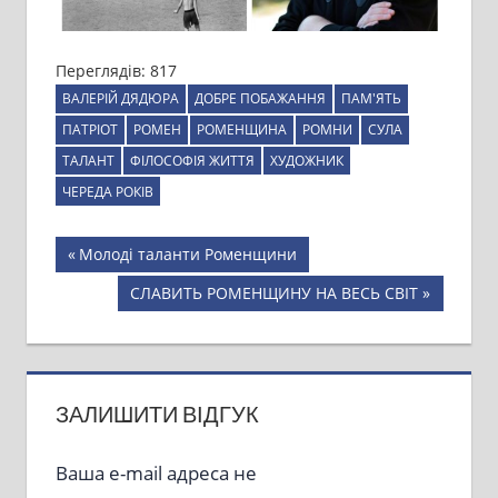
Переглядів:
817
ВАЛЕРІЙ ДЯДЮРА
ДОБРЕ ПОБАЖАННЯ
ПАМ'ЯТЬ
ПАТРІОТ
РОМЕН
РОМЕНЩИНА
РОМНИ
СУЛА
ТАЛАНТ
ФІЛОСОФІЯ ЖИТТЯ
ХУДОЖНИК
ЧЕРЕДА РОКІВ
Навігація
Previous
Молоді таланти Роменщини
Post:
записів
Next
СЛАВИТЬ РОМЕНЩИНУ НА ВЕСЬ СВІТ
Post:
ЗАЛИШИТИ ВІДГУК
Ваша e-mail адреса не