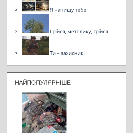
Я напишу тебе
Грійся, метелику, грійся
Ти – захисник!
НАЙПОПУЛЯРНІШЕ