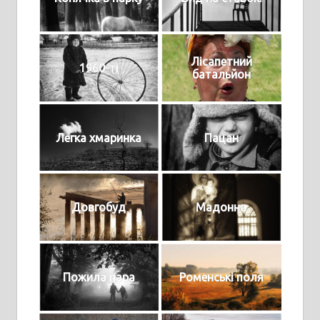
Лісапетний
1960-ті
батальйон
Легка хмаринка
Пацан
Довгобуд
Мадонна
Пожила пара
Роменські поля