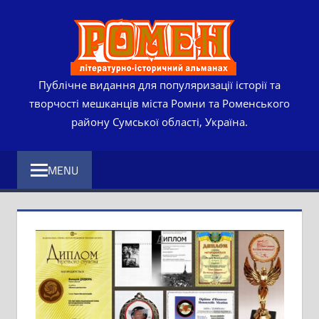
Skip
РОМЕ
to
content
ЛІТЕР
ІСТО
Публічне видання для популяризації історії та
творчості мешканців міста Ромни та Роменського
АЛЬМ
району Сумської області, Україна.
MENU