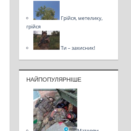
Грійся, метелику,
грійся
Ти – захисник!
НАЙПОПУЛЯРНІШЕ
Матерям