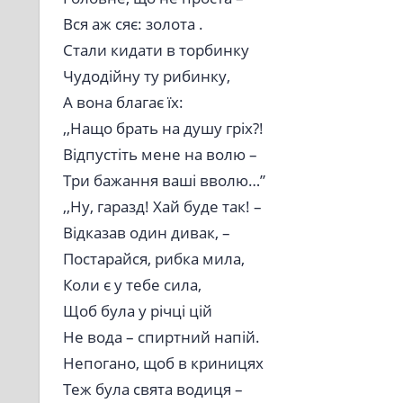
Вся аж сяє: золота .
Стали кидати в торбинку
Чудодійну ту рибинку,
А вона благає їх:
,,Нащо брать на душу гріх?!
Відпустіть мене на волю –
Три бажання ваші вволю…”
,,Ну, гаразд! Хай буде так! –
Відказав один дивак, –
Постарайся, рибка мила,
Коли є у тебе сила,
Щоб була у річці цій
Не вода – спиртний напій.
Непогано, щоб в криницях
Теж була свята водиця –