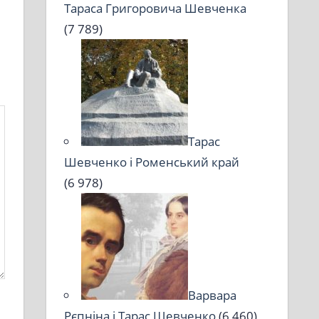
Тараса Григоровича Шевченка
(7 789)
Тарас
Шевченко і Роменський край
(6 978)
Варвара
Рєпніна і Тарас Шевченко
(6 460)