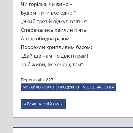
Чи горілка, чи вино –
Будем пити все одно!”
,,Який третій відкуп взять?” –
Сперечались хвилин п’ять,
А тоді обидва разом
Прорекли хрипливим басом:
,,Дай ще нам по двісті грам!
Та й живи, як хочеш, там”.
Переглядів:
827
МИХАЙЛО ХИЖКО
ПРО ДУРНІВ
ЧОЛОВІЧА ЛОГІКА
Навігація
Previous
Всяк на свій смак
Post:
записів