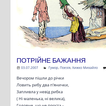
ПОТРІЙНЕ БАЖАННЯ
03.07.2007
Admin
Гумор
,
Поезія
,
Хижко Михайло
Вечором пішли до річки
Ловить рибу два п’янички,
Запливла у невід рибка
( Ні маленька, ні велика),
Головне, що не проста –