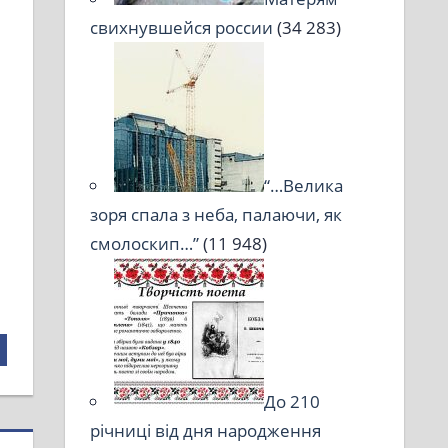
свихнувшейся россии
(34 283)
“…Велика
зоря спала з неба, палаючи, як
смолоскип…”
(11 948)
До 210
річниці від дня народження