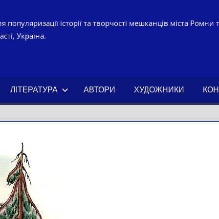
я популяризації історії та творчості мешканців міста Ромни 
сті, Україна.
УРНО-
ЧНИЙ
ЛІТЕРАТУРА
АВТОРИ
ХУДОЖНИКИ
КОН
АХ.