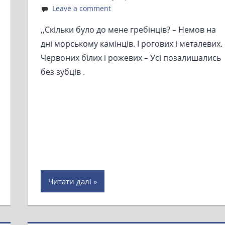
Leave a comment
,,Скільки було до мене гребінців? – Немов на
дні морському камінців. І рогових і металевих.
Червоних білих і рожевих – Усі позалишались
без зубців .
Читати далі