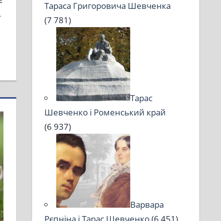
Тараса Григоровича Шевченка
.
(7 781)
Тарас
Шевченко і Роменський край
(6 937)
Варвара
Рєпніна і Тарас Шевченко
(6 451)