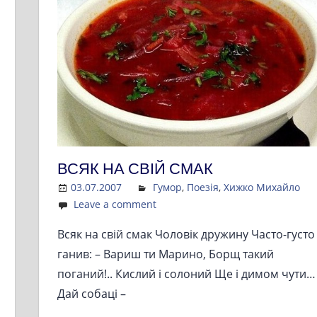
ВСЯК НА СВІЙ СМАК
03.07.2007
Admin
Гумор
,
Поезія
,
Хижко Михайло
Leave a comment
Всяк на свій смак Чоловік дружину Часто-густо
ганив: – Вариш ти Марино, Борщ такий
поганий!.. Кислий і солоний Ще і димом чути…
Дай собаці –