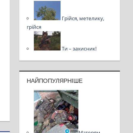
Грійся, метелику,
грійся
Ти – захисник!
НАЙПОПУЛЯРНІШЕ
Матерям