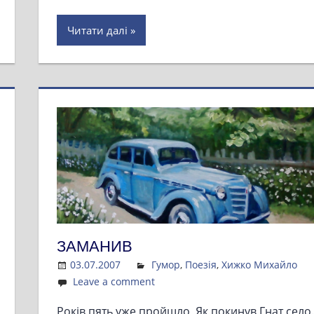
Читати далі
ЗАМАНИВ
03.07.2007
Admin
Гумор
,
Поезія
,
Хижко Михайло
Leave a comment
Років пять уже пройшло, Як покинув Гнат село.