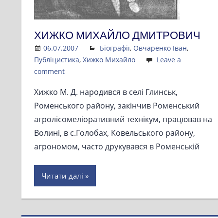
ХИЖКО МИХАЙЛО ДМИТРОВИЧ
06.07.2007
Admin
Біографії
,
Овчаренко Іван
,
Публіцистика
,
Хижко Михайло
Leave a
comment
Хижко М. Д. народився в селі Глинськ,
Роменського району, закінчив Роменський
агролісомеліоративний технікум, працював на
Волині, в с.Голобах, Ковельського району,
агрономом, часто друкувався в Роменській
Читати далі