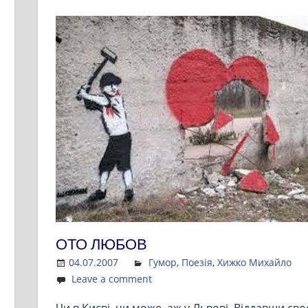
ОТО ЛЮБОВ
04.07.2007
Admin
Гумор
,
Поезія
,
Хижко Михайло
Leave a comment
Чи в Києві, чи може, аж у Львові, Віддавши сво