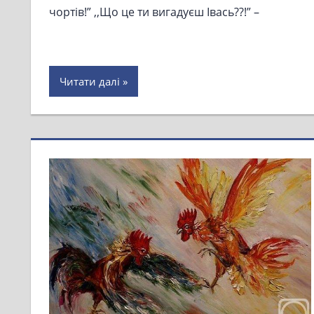
чортів!” ,,Що це ти вигадуєш Івась??!” –
Читати далі