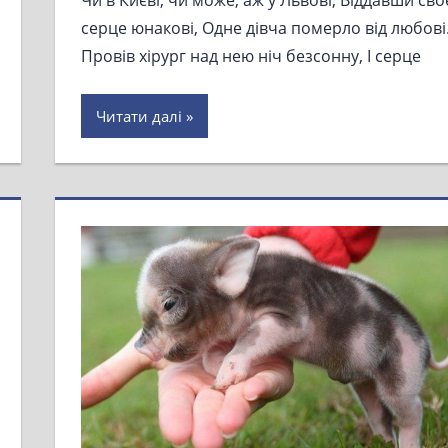
серце юнакові, Одне дівча померло від любові
Провів хірург над нею ніч безсонну, І серце
Читати далі