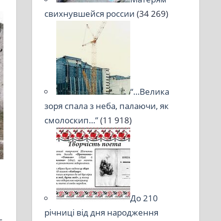
свихнувшейся россии
(34 269)
“…Велика
зоря спала з неба, палаючи, як
смолоскип…”
(11 918)
До 210
річниці від дня народження
є