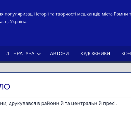
я популяризації історії та творчості мешканців міста Ромни 
сті, Україна.
УРНО-
ЧНИЙ
ЛІТЕРАТУРА
АВТОРИ
ХУДОЖНИКИ
КОН
АХ.
ЛО
и, друкувався в районній та центральній пресі.