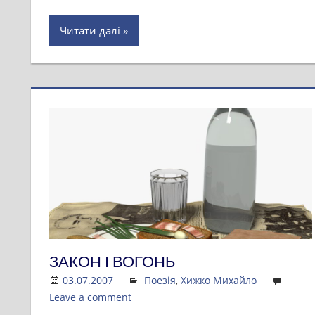
Читати далі
ЗАКОН І ВОГОНЬ
03.07.2007
Admin
Поезія
,
Хижко Михайло
Leave a comment