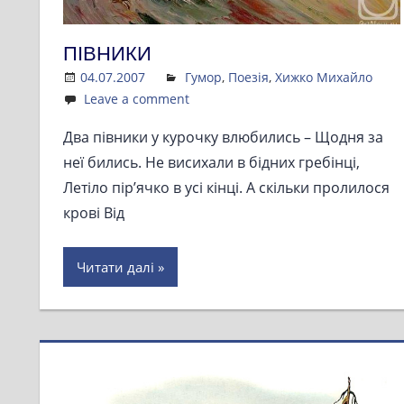
ПІВНИКИ
04.07.2007
Admin
Гумор
,
Поезія
,
Хижко Михайло
Leave a comment
Два півники у курочку влюбились – Щодня за
неї бились. Не висихали в бідних гребінці,
Летіло пір’ячко в усі кінці. А скільки пролилося
крові Від
Читати далі