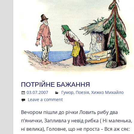
ПОТРІЙНЕ БАЖАННЯ
03.07.2007
Admin
Гумор
,
Поезія
,
Хижко Михайло
Leave a comment
Вечором пішли до річки Ловить рибу два
п’янички, Запливла у невід рибка ( Ні маленька,
ні велика), Головне, що не проста – Вся аж сяє: