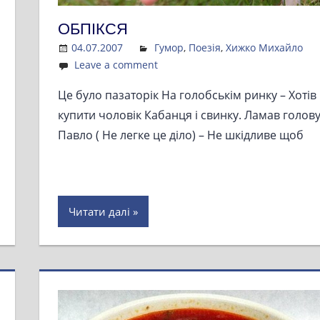
ОБПІКСЯ
04.07.2007
Admin
Гумор
,
Поезія
,
Хижко Михайло
Leave a comment
Це було пазаторік На голобськім ринку – Хотів
купити чоловік Кабанця і свинку. Ламав голов
Павло ( Не легке це діло) – Не шкідливе щоб
Читати далі