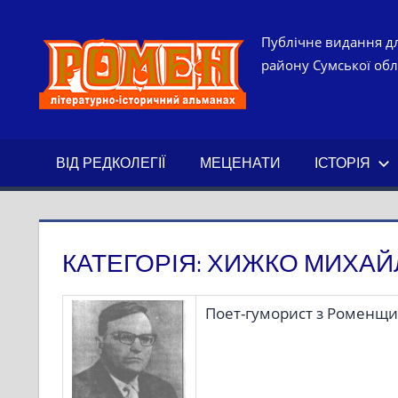
Skip
to
РОМЕН.
Публічне видання дл
content
району Сумської обла
ЛІТЕРАТ
ІСТОРИ
ВІД РЕДКОЛЕГІЇ
МЕЦЕНАТИ
ІСТОРІЯ
АЛЬМАН
КАТЕГОРІЯ:
ХИЖКО МИХАЙ
Поет-гуморист з Роменщин