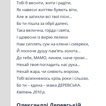
Тобі б весніти, жити і радіти,
Як навесні життям буяють віти,
Але ж затихли всі твої пісні…
Бо ти пішла за обрії далекі,
Така велична, горда і свята,
І щовесни із вирію лелеки
Нам сиплять сум на клени і смереки,
Й лоскоче душу пам’ять золота…
До тебе, МАМО, линем, наче грози…
Нехай твоя погладить нас рука…
Нехай жара, чи сивіють морози,
Тобі всміхнемось крізь роки і сльози,
Бо ти – єдина – мама ДЕРЕВСЬКА.
Квітень 2010 р.
Олександрі Деревській