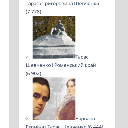
Тараса Григоровича Шевченка
(7 778)
Тарас
Шевченко і Роменський край
(6 902)
Варвара
Рєпніна і Тарас Шевченко
(6 444)