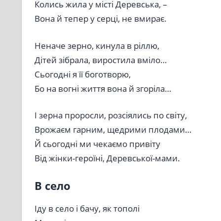
Колись жила у місті Деревська, –
Вона й тепер у серці, не вмирає.
Неначе зерно, кинула в ріллю,
Дітей зібрала, виростила вміло…
Сьогодні я її боготворю,
Бо на вогні життя вона й згоріла…
І зерна проросли, розсіялись по світу,
Врожаєм гарним, щедрими плодами…
Й сьогодні ми чекаємо привіту
Від жінки-героїні, Деревської-мами.
В село
Іду в село і бачу, як тополі