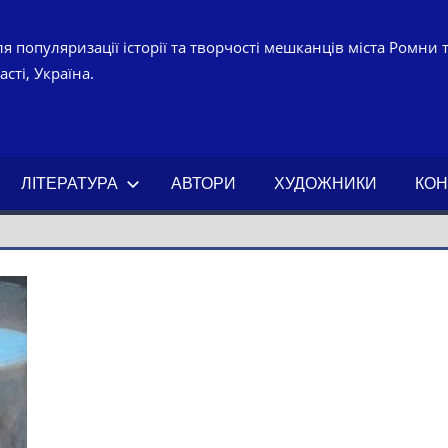
я популяризації історії та творчості мешканців міста Ромни 
сті, Україна.
УРНО-
ЧНИЙ
ЛІТЕРАТУРА
АВТОРИ
ХУДОЖНИКИ
КОН
АХ.