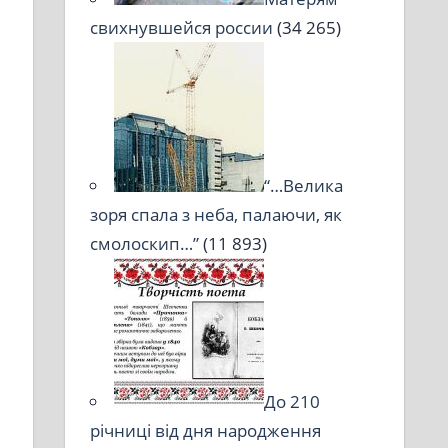
свихнувшейся россии
(34 265)
“…Велика
зоря спала з неба, палаючи, як
смолоскип…”
(11 893)
До 210
річниці від дня народження