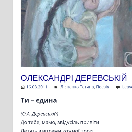
ОЛЕКСАНДРІ ДЕРЕВСЬКІЙ
16.03.2011
Admin
Лісненко Тетяна
,
Поезія
Leav
Ти – єдина
(О.А. Деревській)
До тебе, мамо, звідусіль привіти
Летять з вітрами кожної пори.