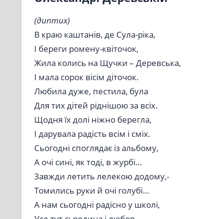
(диптих)
В краю каштанів, де Сула-ріка,
І береги ромену-квіточок,
Жила колись на Щучки – Деревська,
І мала сорок вісім діточок.
Любила дуже, пестила, була
Для тих дітей ріднішою за всіх.
Щодня їх долі ніжно берегла,
І дарувала радість всім і сміх.
Сьогодні споглядає із альбому,
А очі сині, як тоді, в журбі…
Завжди летить лелекою додому,-
Томились руки й очі голубі…
А нам сьогодні радісно у школі,
Усе тут є: родина і любов.