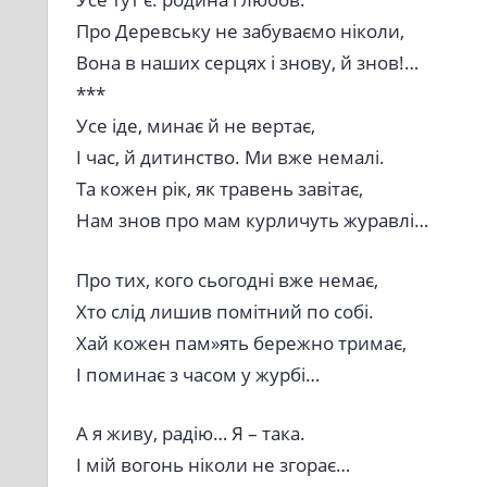
Про Деревську не забуваємо ніколи,
Вона в наших серцях і знову, й знов!…
***
Усе іде, минає й не вертає,
І час, й дитинство. Ми вже немалі.
Та кожен рік, як травень завітає,
Нам знов про мам курличуть журавлі…
Про тих, кого сьогодні вже немає,
Хто слід лишив помітний по собі.
Хай кожен пам»ять бережно тримає,
І поминає з часом у журбі…
А я живу, радію… Я – така.
І мій вогонь ніколи не згорає…