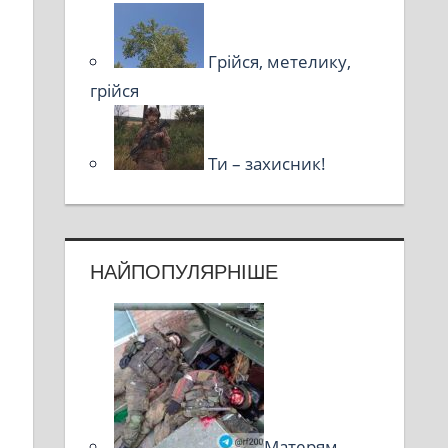
Грійся, метелику,
грійся
Ти – захисник!
НАЙПОПУЛЯРНІШЕ
Матерям