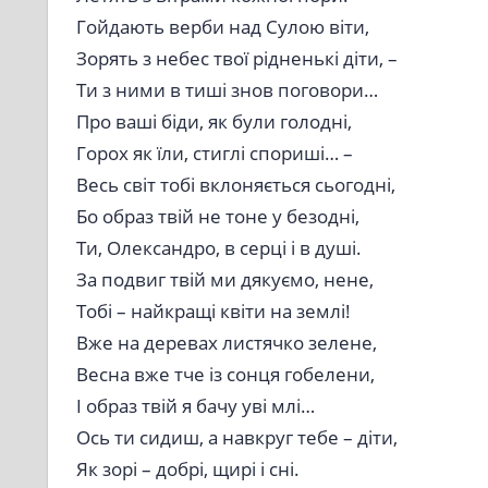
Гойдають верби над Сулою віти,
Зорять з небес твої рідненькі діти, –
Ти з ними в тиші знов поговори…
Про ваші біди, як були голодні,
Горох як їли, стиглі спориші… –
Весь світ тобі вклоняється сьогодні,
Бо образ твій не тоне у безодні,
Ти, Олександро, в серці і в душі.
За подвиг твій ми дякуємо, нене,
Тобі – найкращі квіти на землі!
Вже на деревах листячко зелене,
Весна вже тче із сонця гобелени,
І образ твій я бачу уві млі…
Ось ти сидиш, а навкруг тебе – діти,
Як зорі – добрі, щирі і сні.