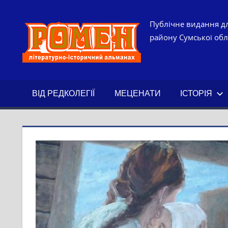
Skip
to
РОМЕН.
Публічне видання дл
content
району Сумської обла
ЛІТЕРАТ
ІСТОРИ
ВІД РЕДКОЛЕГІЇ
МЕЦЕНАТИ
ІСТОРІЯ
АЛЬМАН