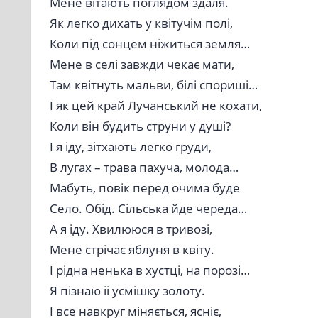
Мене вітають поглядом здаля.
Як легко дихать у квітучім полі,
Коли під сонцем ніжиться земля…
Мене в селі завжди чекає мати,
Там квітнуть мальви, білі спориші…
І як цей край Лучанський не кохати,
Коли він будить струни у душі?
І я іду, зітхають легко груди,
В лугах – трава пахуча, молода…
Мабуть, повік перед очима буде
Село. Обід. Сільська йде череда…
А я іду. Хвилююся в тривозі,
Мене стрічає яблуня в квіту.
І рідна ненька в хустці, на порозі…
Я пізнаю іі усмішку золоту.
І все навкруг міняється, ясніє,