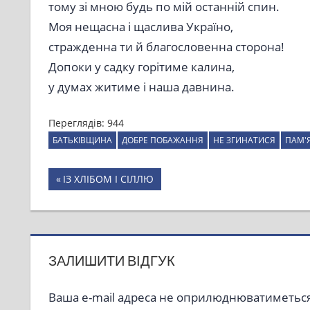
тому зі мною будь по мій останній спин.
Моя нещасна і щаслива Україно,
стражденна ти й благословенна сторона!
Допоки у садку горітиме калина,
у думах житиме і наша давнина.
Переглядів:
944
БАТЬКІВЩИНА
ДОБРЕ ПОБАЖАННЯ
НЕ ЗГИНАТИСЯ
ПАМ'
Навігація
Previous
ІЗ ХЛІБОМ І СІЛЛЮ
Post:
записів
ЗАЛИШИТИ ВІДГУК
Ваша e-mail адреса не оприлюднюватиметься