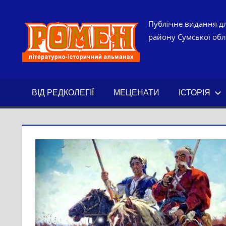
Skip
to
РОМЕН.
Публічне видання дл
content
району Сумської обла
ЛІТЕРАТ
ІСТОРИ
ВІД РЕДКОЛЕГІЇ
МЕЦЕНАТИ
ІСТОРІЯ
АЛЬМАН