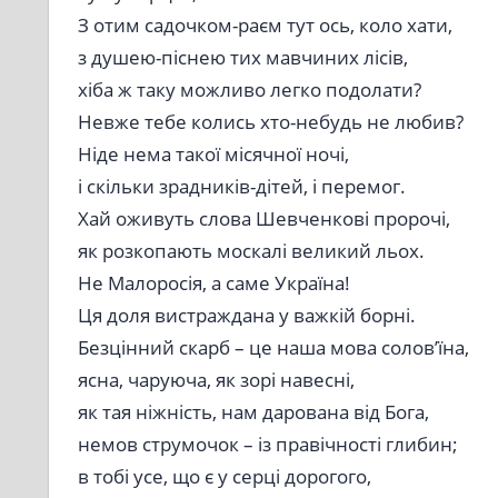
З отим садочком-раєм тут ось, коло хати,
з душею-піснею тих мавчиних лісів,
хіба ж таку можливо легко подолати?
Невже тебе колись хто-небудь не любив?
Ніде нема такої місячної ночі,
і скільки зрадників-дітей, і перемог.
Хай оживуть слова Шевченкові пророчі,
як розкопають москалі великий льох.
Не Малоросія, а саме Україна!
Ця доля вистраждана у важкій борні.
Безцінний скарб – це наша мова солов’їна,
ясна, чаруюча, як зорі навесні,
як тая ніжність, нам дарована від Бога,
немов струмочок – із правічності глибин;
в тобі усе, що є у серці дорогого,