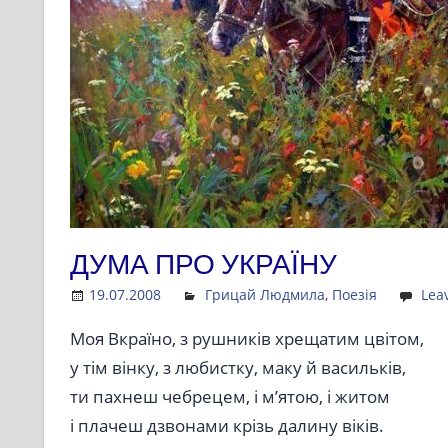
ДУМА ПРО УКРАЇНУ
19.07.2008
Admin
Грицай Людмила
,
Поезія
Lea
Моя Вкраїно, з рушників хрещатим цвітом,
у тім вінку, з любистку, маку й васильків,
ти пахнеш чебрецем, і м’ятою, і житом
і плачеш дзвонами крізь далину віків.