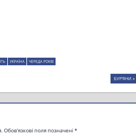
ЯТЬ
УКРАЇНА
ЧЕРЕДА РОКІВ
Next
БУР’ЯНИ
Post:
.
Обов’язкові поля позначені
*