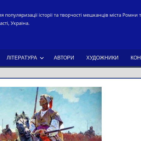
я популяризації історії та творчості мешканців міста Ромни 
сті, Україна.
УРНО-
ЧНИЙ
ЛІТЕРАТУРА
АВТОРИ
ХУДОЖНИКИ
КОН
АХ.