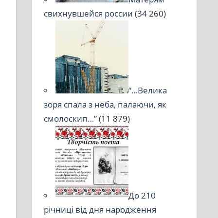
свихнувшейся россии
(34 260)
“…Велика
зоря спала з неба, палаючи, як
смолоскип…”
(11 879)
До 210
річниці від дня народження