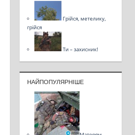
Грійся, метелику,
грійся
Ти – захисник!
НАЙПОПУЛЯРНІШЕ
Матерям