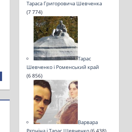
Тараса Григоровича Шевченка
(7 774)
Тарас
Шевченко і Роменський край
(6 856)
Варвара
Рєпніна і Тарас Шевченко
(6 438)