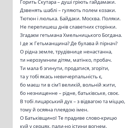
Горить Скутара – душі гріють гайдамаки.
Дзвенять шаблі – гуляють полем козаки.
Тютюн і люлька. Байдаки. Москва. Поляки.
Не перепишеш днів славетних сторінки.
Згадаєм гетьмана Хмельницького Богдана.
І де ж Гетьманщина? Де булава й пірнач?
О рідна земле, трудівнице ненастанна,
ти нерозумним дітям, матінко, пробач.
Ти мала б згинути, продатися, згоріти,
та у тобі якась невичерпальність є,
бо маєш ти в сім’ї великій, вольній жити,
бо незнищенне – рідне, батьківське, своє.
В тобі лицарський дух – з відвагою та міццю,
тому й осяяна плеядою імен.
О Батьківщино! Те прадиве слово-крицю
куй у серцях, пали-но істини вогнем.