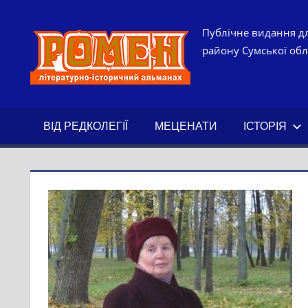
Skip
to
РОМЕН.
Публічне видання дл
content
району Сумської обла
ЛІТЕРАТ
ІСТОРИ
ВІД РЕДКОЛЕГІЇ
МЕЦЕНАТИ
ІСТОРІЯ
АЛЬМАН