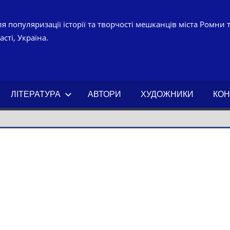
я популяризації історії та творчості мешканців міста Ромни 
сті, Україна.
УРНО-
ЧНИЙ
ЛІТЕРАТУРА
АВТОРИ
ХУДОЖНИКИ
КОН
АХ.