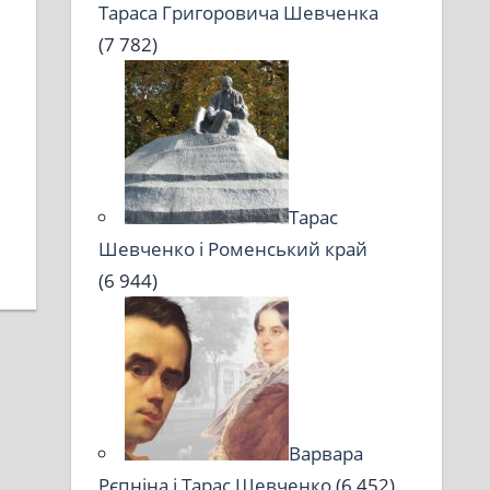
Тараса Григоровича Шевченка
(7 782)
Тарас
Шевченко і Роменський край
(6 944)
Варвара
Рєпніна і Тарас Шевченко
(6 452)