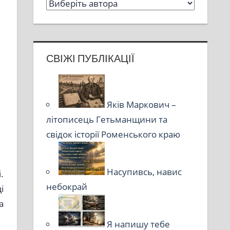
СВІЖІ ПУБЛІКАЦІЇ
Яків Маркович –
літописець Гетьманщини та
свідок історії Роменського краю
Насупивсь, навис
.
небокрай
і
а
Я напишу тебе