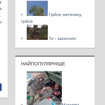
у
а
Грійся, метелику,
.
грійся
і
Ти – захисник!
НАЙПОПУЛЯРНІШЕ
Матерям