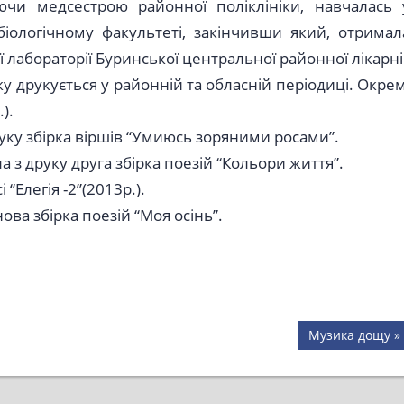
чи медсестрою районної поліклініки, навчалась 
біологічному факультеті, закінчивши який, отримал
ї лабораторії Буринської центральної районної лікарні
оку друкується у районній та обласній періодиці. Окрем
).
руку збірка віршів “Умиюсь зоряними росами”.
 з друку друга збірка поезій “Кольори життя”.
“Елегія -2”(2013р.).
ова збірка поезій “Моя осінь”.
Next
Музика дощу
Post: