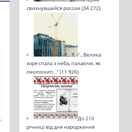
свихнувшейся россии
(34 272)
“…Велика
зоря спала з неба, палаючи, як
смолоскип…”
(11 926)
До 210
річниці від дня народження