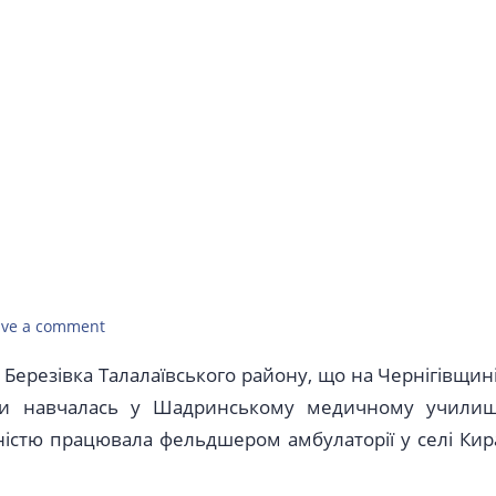
ave a comment
 Березівка Талалаївського району, що на Чернігівщині
оли навчалась у Шадринському медичному училищ
ьністю працювала фельдшером амбулаторії у селі Кир