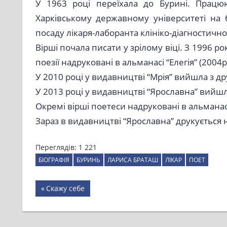
У 1963 році переїхала до Бурині. Працюю
Харківському державному університеті на 
посаду лікаря-лаборанта клініко-діагностично
Вірші почала писати у зрілому віці. З 1996 р
поезії надруковані в альманасі “Елегія” (2004р.
У 2010 році у видавництві “Мрія” вийшла з д
У 2013 році у видавництві “Ярославна” вийшла
Окремі вірші поетеси надруковані в альманасі 
Зараз в видавництві “Ярославна” друкується н
Переглядів:
1 221
БІОГРАФІЯ
БУРИНЬ
ЛАРИСА БРАТАШ
ЛІКАР
ПОЕТ
Навігація
Previous
Скажу себе
Post:
записів