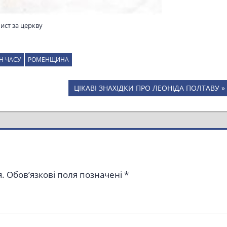
ист за церкву
Н ЧАСУ
РОМЕНЩИНА
Next
ЦІКАВІ ЗНАХІДКИ ПРО ЛЕОНІДА ПОЛТАВУ
Post:
.
Обов’язкові поля позначені
*