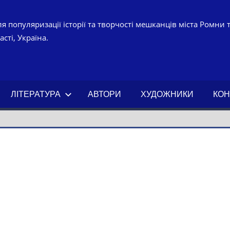
я популяризації історії та творчості мешканців міста Ромни 
сті, Україна.
УРНО-
ЧНИЙ
ЛІТЕРАТУРА
АВТОРИ
ХУДОЖНИКИ
КОН
АХ.