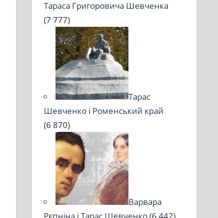
Тараса Григоровича Шевченка
(7 777)
Тарас
Шевченко і Роменський край
(6 870)
Варвара
Рєпніна і Тарас Шевченко
(6 442)