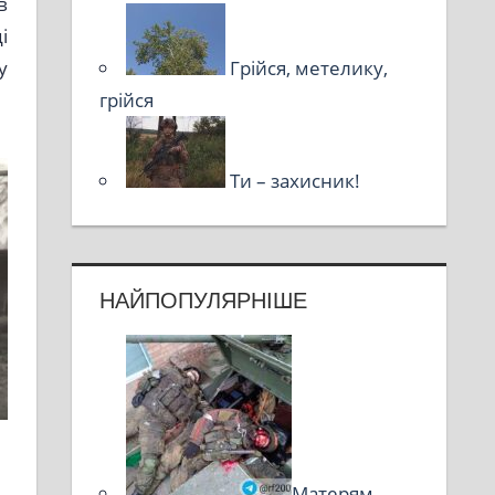
в
і
у
Грійся, метелику,
грійся
Ти – захисник!
НАЙПОПУЛЯРНІШЕ
Матерям