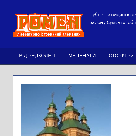
Skip
to
РОМЕН.
Публічне видання дл
content
району Сумської обла
ЛІТЕРАТ
ІСТОРИ
ВІД РЕДКОЛЕГІЇ
МЕЦЕНАТИ
ІСТОРІЯ
АЛЬМАН