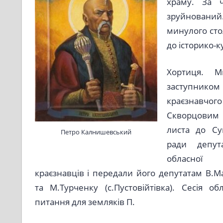
храму. За 
зруйнований
минулого сто
до історико-
Хортиця. 
заступник
краєзнавчог
Скворцови
листа до Су
Петро Калнишевський
ради депут
обласної 
краєзнавців і передали його депутатам В.М
та М.Турченку (с.Пустовійтівка). Сесія о
питання для земляків П.