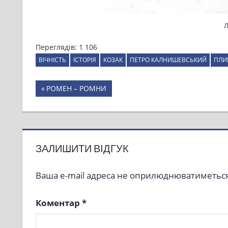
Л
Переглядів:
1 106
ВІЧНІСТЬ
ІСТОРІЯ
КОЗАК
ПЕТРО КАЛНИШЕВСЬКИЙ
ПЛИ
Навігація
Previous
РОМЕН – РОМНИ
Post:
записів
ЗАЛИШИТИ ВІДГУК
Ваша e-mail адреса не оприлюднюватиметься
Коментар
*