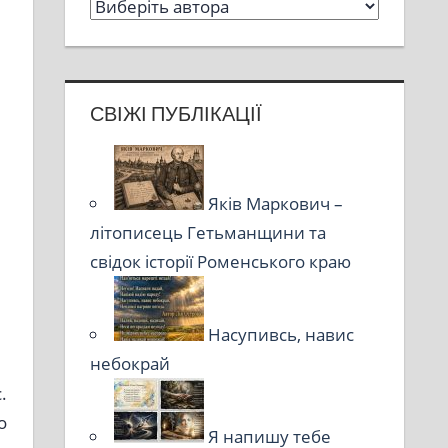
СВІЖІ ПУБЛІКАЦІЇ
Яків Маркович –
літописець Гетьманщини та
свідок історії Роменського краю
Насупивсь, навис
небокрай
.
о
Я напишу тебе