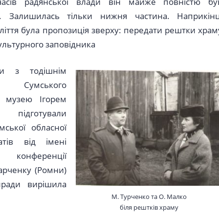
часів радянської влади він майже повністю бу
. Залишилась тільки нижня частина. Наприкінц
ліття була пропозиція зверху: передати рештки храм
культурного заповідника
Ми з тодішнім
ом Сумського
о музею Ігорем
м підготували
мської обласної
атів від імені
конференції
арченку (Ромни)
блради вирішила
М. Турченко та О. Малко
біля рештків храму