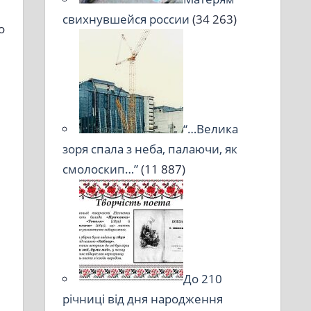
свихнувшейся россии
(34 263)
о
“…Велика
зоря спала з неба, палаючи, як
смолоскип…”
(11 887)
До 210
річниці від дня народження