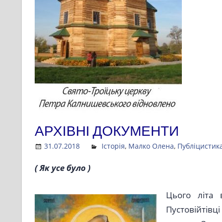
АРХІВНІ ДОКУМЕНТИ
31.07.2018
Admin
Історія
,
Малко Олена
,
Публіцистик
( Як усе було )
Цього літа 
Пустовійтів