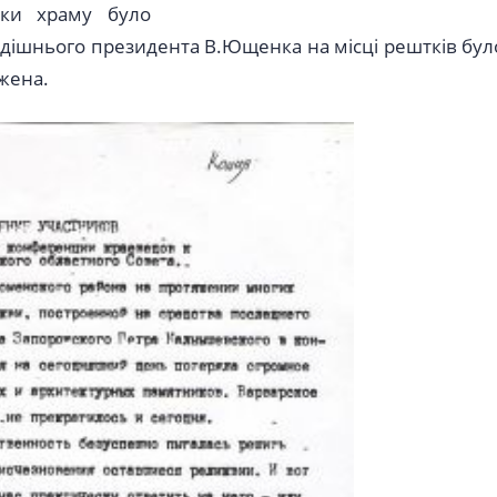
тки храму було
тодішнього президента В.Ющенка на місці рештків бул
жена.