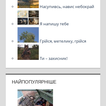
Насупивсь, навис небокрай
Я напишу тебе
Грійся, метелику, грійся
Ти – захисник!
НАЙПОПУЛЯРНІШЕ