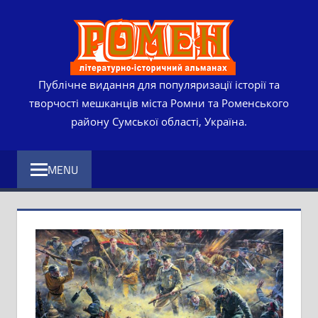
Skip
РОМЕ
to
content
ЛІТЕР
ІСТО
Публічне видання для популяризації історії та
творчості мешканців міста Ромни та Роменського
АЛЬМ
району Сумської області, Україна.
MENU