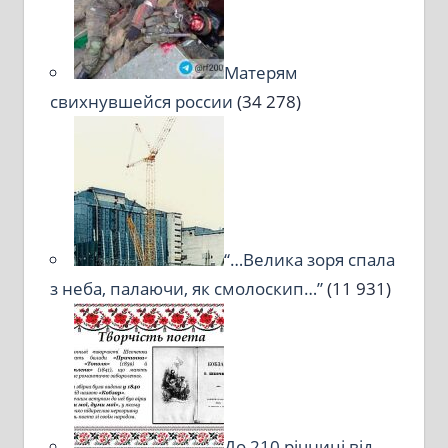
Матерям
свихнувшейся россии
(34 278)
“…Велика зоря спала
з неба, палаючи, як смолоскип…”
(11 931)
До 210 річниці від