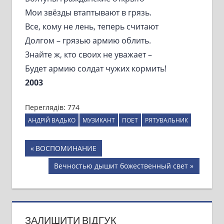
Мои звёзды втаптывают в грязь.
Все, кому не лень, теперь считают
Долгом – грязью армию облить.
Знайте ж, кто своих не уважает –
Будет армию солдат чужих кормить!
2003
Переглядів:
774
АНДРІЙ ВАДЬКО
МУЗИКАНТ
ПОЕТ
РЯТУВАЛЬНИК
Навігація
Previous
ВОСПОМИНАНИЕ
Post:
записів
Next
Вечностью дышит божественный свет
Post:
ЗАЛИШИТИ ВІДГУК