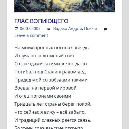
ГЛАС ВОПИЮЩЕГО
06.07.2007
Admin
Вадько Андрій
,
Поезія
Leave a comment
На моих простых погонах звёзды
Излучают золотистый свет
Со звёздами такими же когда-то
Погибал под Сталинградом дед.
Прадед мой со звёздами такими
Воевал на первой мировой
И отец погонами своими
Тридцать лет страны берег покой.
Что сейчас я вижу – всё забыто,
И традиций славных рвётся связь.
Болтуны гражданские открыто