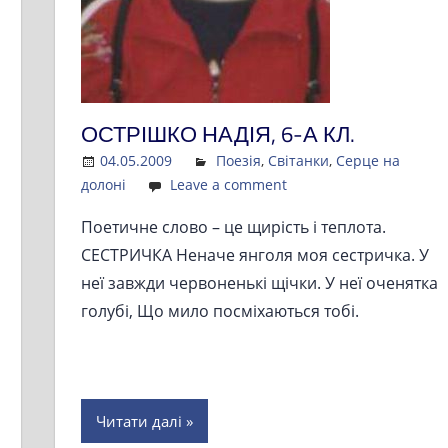
ОСТРІШКО НАДІЯ, 6-А КЛ.
04.05.2009
Admin
Поезія
,
Світанки
,
Серце на
долоні
Leave a comment
Поетичне слово – це щирість і теплота.
СЕСТРИЧКА Неначе янголя моя сестричка. У
неї завжди червоненькі щічки. У неї оченятка
голубі, Що мило посміхаються тобі.
Читати далі