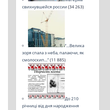
свихнувшейся россии
(34 263)
“…Велика
зоря спала з неба, палаючи, як
смолоскип…”
(11 885)
До 210
річниці від дня народження