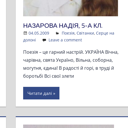
НАЗАРОВА НАДІЯ, 5-А КЛ.
04.05.2009
Admin
Поезія
,
Світанки
,
Серце на
долоні
Leave a comment
Поезія – це гарний настрій. УКРАЇНА Вічна,
чарівна, свята Україно, Вільна, соборна,
могутня, єдина! В радості й горі, в труді й
боротьбі Всі свої злети
Читати далі