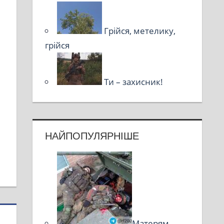
Грійся, метелику,
грійся
Ти – захисник!
НАЙПОПУЛЯРНІШЕ
Матерям