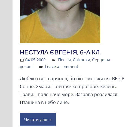
НЕСТУЛА ЄВГЕНІЯ, 6-А КЛ.
04.05.2009
Admin
Поезія
,
Світанки
,
Серце на
долоні
Leave a comment
Люблю світ творчості, бо він – моє життя. ВЕЧІР
Сонце. Хмари. Повітрячко прозоре. Зелень.
Трави. І поле наче море. Заграва розлилася.
Пташина в небо лине.
Читати далі