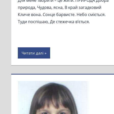
Для мене творити – це жити. ПРИРОДА Добра
природа, Чудова, ясна, В край загадковий
Кличе вона. Сонце барвисте. Небо сміється.
Туди поспішаю, Де стежечка в’ється.
Читати далі