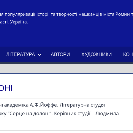
я популяризації історії та творчості мешканців міста Ромни 
сті, Україна.
УРНО-
ЧНИЙ
ЛІТЕРАТУРА
АВТОРИ
ХУДОЖНИКИ
КОН
АХ.
ОНІ
 академіка А.Ф.Йоффе. Літературна студія
ку “Серце на долоні”. Керівник студії – Людмила