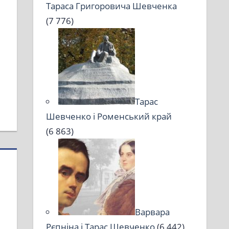
Тараса Григоровича Шевченка
(7 776)
Тарас
Шевченко і Роменський край
(6 863)
Варвара
Рєпніна і Тарас Шевченко
(6 442)