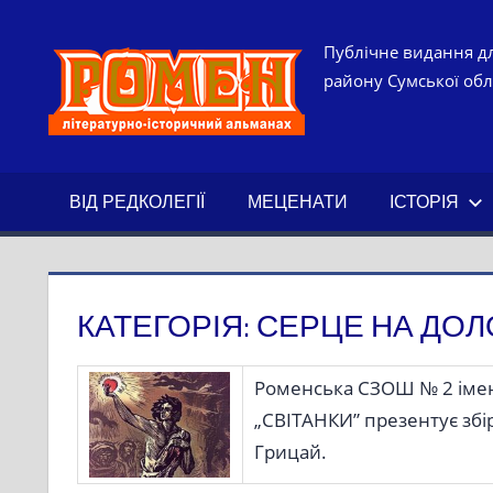
Skip
to
РОМЕН.
Публічне видання дл
content
району Сумської обла
ЛІТЕРАТ
ІСТОРИ
ВІД РЕДКОЛЕГІЇ
МЕЦЕНАТИ
ІСТОРІЯ
АЛЬМАН
КАТЕГОРІЯ:
СЕРЦЕ НА ДОЛ
Роменська СЗОШ № 2 імені
„СВІТАНКИ” презентує збір
Грицай.