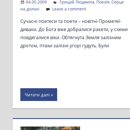
04.05.2009
Admin
Грицай Людмила
,
Поезія
,
Серце
на долоні
Leave a comment
Сучасні поетеси та поети – новітні Прометеї-
диваки. До Бога вже добралися ракети, у схеми
повдягалися віки. Обтягнута Земля залізним
дротом, птахи залізні угорі гудуть. Були
Читати далі