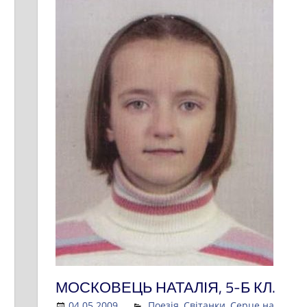
МОСКОВЕЦЬ НАТАЛІЯ, 5-Б КЛ.
04.05.2009
Admin
Поезія
,
Світанки
,
Серце на