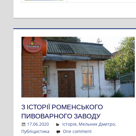
З ІСТОРІЇ РОМЕНСЬКОГО
ПИВОВАРНОГО ЗАВОДУ
17.06.2020
Admin
Історія
,
Мельник Дмитро
,
Публіцистика
One comment