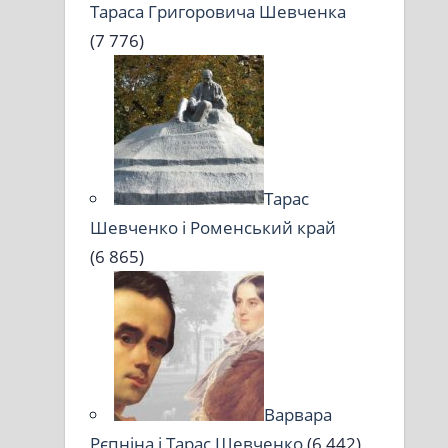
Тараса Григоровича Шевченка
(7 776)
Тарас
Шевченко і Роменський край
(6 865)
Варвара
Рєпніна і Тарас Шевченко
(6 442)