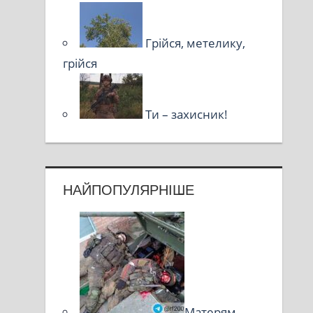
Грійся, метелику,
грійся
Ти – захисник!
НАЙПОПУЛЯРНІШЕ
Матерям