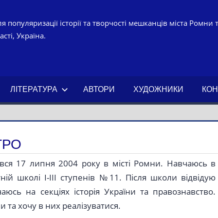
я популяризації історії та творчості мешканців міста Ромни 
сті, Україна.
УРНО-
ЧНИЙ
ЛІТЕРАТУРА
АВТОРИ
ХУДОЖНИКИ
КОН
АХ.
ТРО
ся 17 липня 2004 року в місті Ромни. Навчаюсь в
ній школі І-ІІІ ступенів №11. Після школи відвідую
юсь на секціях історія України та правознавство.
та хочу в них реалізуватися.