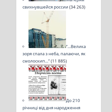
свихнувшейся россии
(34 263)
“…Велика
зоря спала з неба, палаючи, як
смолоскип…”
(11 885)
До 210
річниці від дня народження