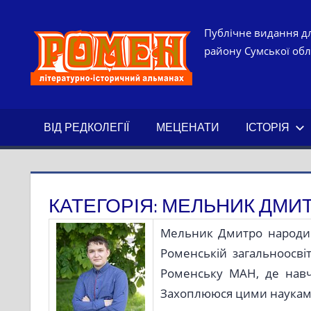
Skip
to
РОМЕН.
Публічне видання дл
content
району Сумської обла
ЛІТЕРАТ
ІСТОРИ
ВІД РЕДКОЛЕГІЇ
МЕЦЕНАТИ
ІСТОРІЯ
АЛЬМАН
КАТЕГОРІЯ:
МЕЛЬНИК ДМИ
Мельник Дмитро народив
Роменській загальноосвіт
Роменську МАН, де навча
Захоплююся цими науками 