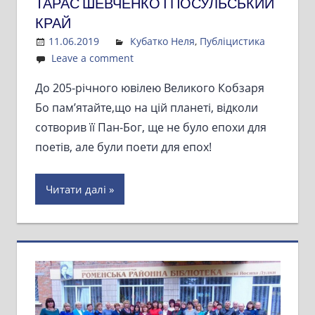
ТАРАС ШЕВЧЕНКО І ПОСУЛЬСЬКИЙ
КРАЙ
11.06.2019
Admin
Кубатко Неля
,
Публіцистика
Leave a comment
До 205-річного ювілею Великого Кобзаря
Бо пам’ятайте,що на цій планеті, відколи
сотворив її Пан-Бог, ще не було епохи для
поетів, але були поети для епох!
Читати далі