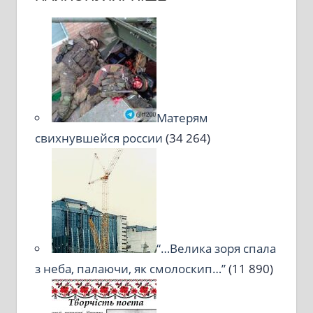
Матерям
свихнувшейся россии
(34 264)
“…Велика зоря спала
з неба, палаючи, як смолоскип…”
(11 890)