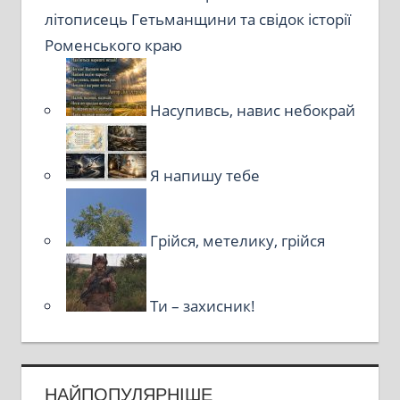
літописець Гетьманщини та свідок історії
Роменського краю
Насупивсь, навис небокрай
Я напишу тебе
Грійся, метелику, грійся
Ти – захисник!
НАЙПОПУЛЯРНІШЕ