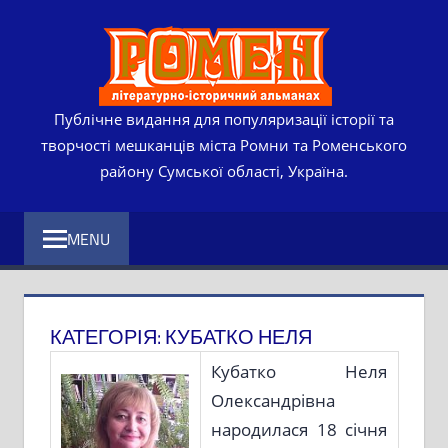
Skip
РОМЕ
to
content
ЛІТЕР
ІСТО
Публічне видання для популяризації історії та
творчості мешканців міста Ромни та Роменського
АЛЬМ
району Сумської області, Україна.
MENU
КАТЕГОРІЯ:
КУБАТКО НЕЛЯ
Кубатко Неля
Олександрівна
народилася 18 січня