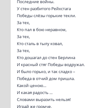
Последние войны.
У стен разбитого Рейхстага
Победы слёзы горькие текли.
За тех,
Кто пал в бою неравном,
За тех,
Кто сталь в тылу ковал,
За тех,
Кто дошагал до стен Берлина
И красный стяг Победы водружал.
И было горько, и так сладко –
Победа в отчий дом пришла.
Какой ценою…
И какая радость …
Словами выразить нельзя!
Играй же громче,