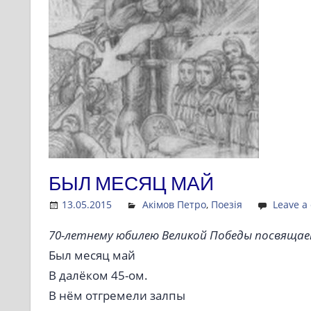
БЫЛ МЕСЯЦ МАЙ
13.05.2015
Admin
Акімов Петро
,
Поезія
Leave a
70-летнему юбилею Великой Победы посвяща
Был месяц май
В далёком 45-ом.
В нём отгремели залпы