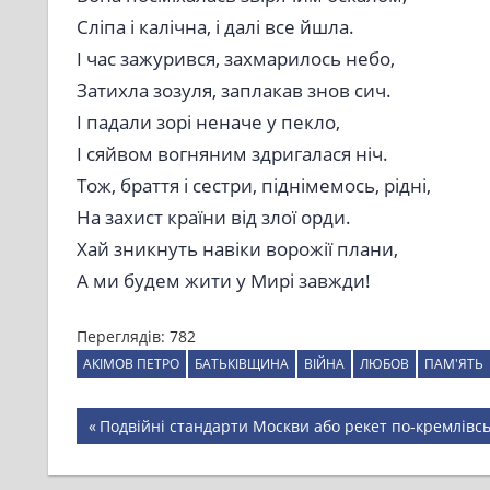
Сліпа і калічна, і далі все йшла.
І час зажурився, захмарилось небо,
Затихла зозуля, заплакав знов сич.
І падали зорі неначе у пекло,
І сяйвом вогняним здригалася ніч.
Тож, браття і сестри, піднімемось, рідні,
На захист країни від злої орди.
Хай зникнуть навіки ворожії плани,
А ми будем жити у Мирі завжди!
Переглядів:
782
АКІМОВ ПЕТРО
БАТЬКІВЩИНА
ВІЙНА
ЛЮБОВ
ПАМ'ЯТЬ
Навігація
Previous
Подвійні стандарти Москви або рекет по-кремлівс
Post:
записів