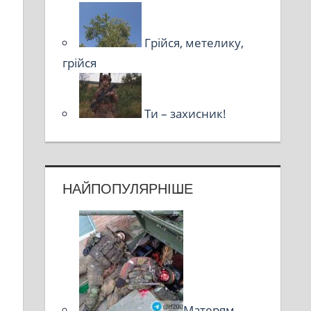
Грійся, метелику,
грійся
Ти – захисник!
НАЙПОПУЛЯРНІШЕ
Матерям