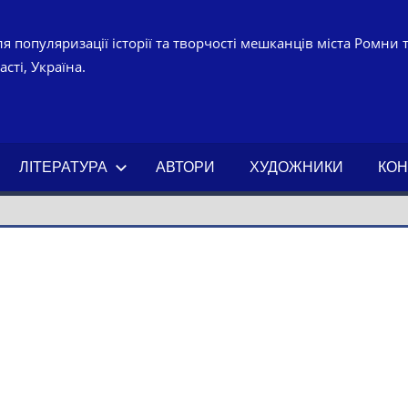
я популяризації історії та творчості мешканців міста Ромни 
сті, Україна.
УРНО-
ЧНИЙ
ЛІТЕРАТУРА
АВТОРИ
ХУДОЖНИКИ
КОН
АХ.