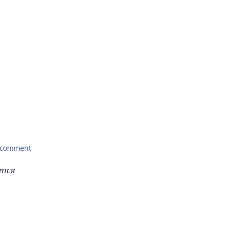
 comment
ется