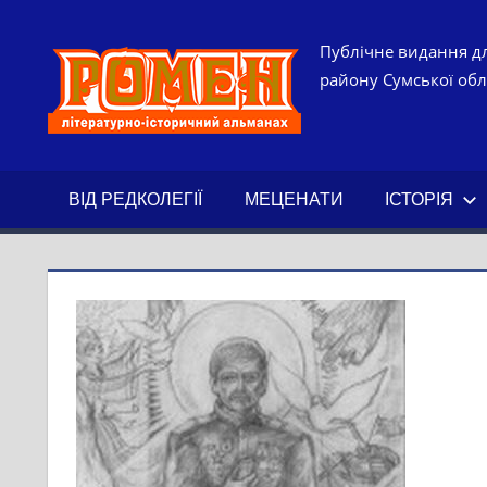
Skip
to
РОМЕН.
Публічне видання дл
content
району Сумської обла
ЛІТЕРАТ
ІСТОРИ
ВІД РЕДКОЛЕГІЇ
МЕЦЕНАТИ
ІСТОРІЯ
АЛЬМАН