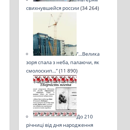
свихнувшейся россии
(34 264)
“…Велика
зоря спала з неба, палаючи, як
смолоскип…”
(11 890)
До 210
річниці від дня народження