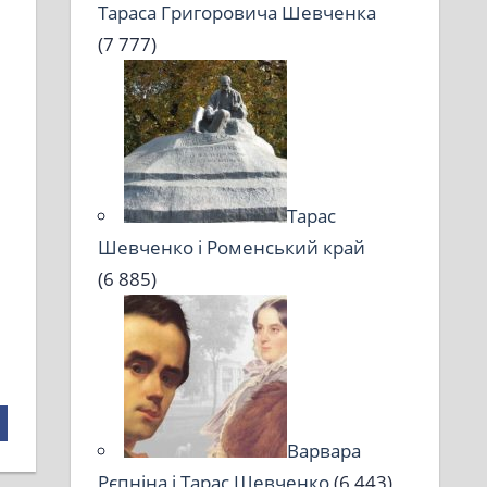
Тараса Григоровича Шевченка
(7 777)
Тарас
Шевченко і Роменський край
(6 885)
Варвара
Рєпніна і Тарас Шевченко
(6 443)