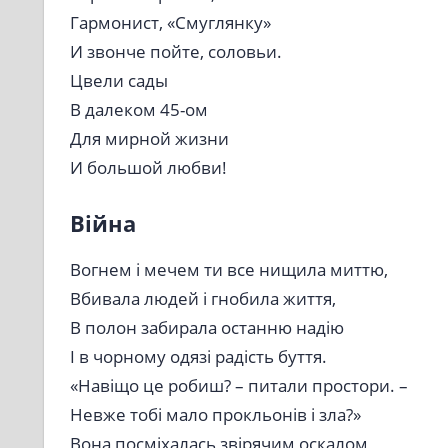
Гармонист, «Смуглянку»
И звонче пойте, соловьи.
Цвели сады
В далеком 45-ом
Для мирной жизни
И большой любви!
Війна
Вогнем і мечем ти все нищила миттю,
Вбивала людей і гнобила життя,
В полон забирала останню надію
І в чорному одязі радість буття.
«Навіщо це робиш? – питали простори. –
Невже тобі мало прокльонів і зла?»
Вона посміхалась звірячим оскалом,