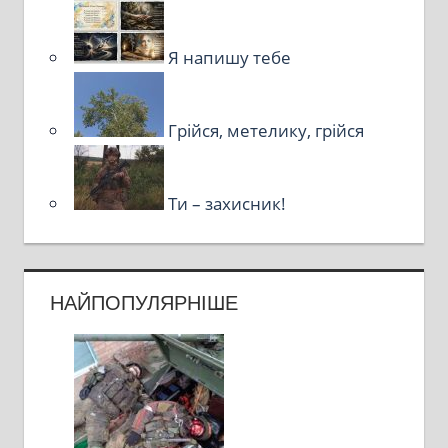
Я напишу тебе
Грійся, метелику, грійся
Ти – захисник!
НАЙПОПУЛЯРНІШЕ