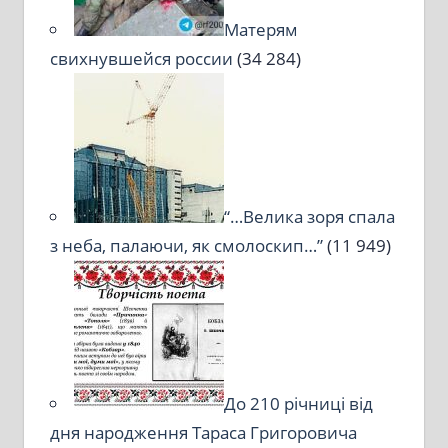
Матерям
свихнувшейся россии
(34 284)
“…Велика зоря спала
з неба, палаючи, як смолоскип…”
(11 949)
До 210 річниці від
дня народження Тараса Григоровича