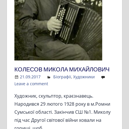
КОЛЕСОВ МИКОЛА МИХАЙЛОВИЧ
21.09.2017
Admin
Біографії
,
Художники
Leave a comment
Художник, скульптор, краєзнавець.
Народився 29 лютого 1928 року в м.Ромни
Сумської області. Закінчив СШ №1. Миколу
під час Другої світової війни ховали на
горищі, щоб