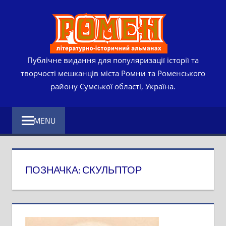
Skip
РОМЕ
to
content
ЛІТЕР
ІСТО
Публічне видання для популяризації історії та
творчості мешканців міста Ромни та Роменського
АЛЬМ
району Сумської області, Україна.
MENU
ПОЗНАЧКА:
СКУЛЬПТОР