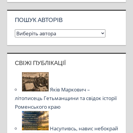
ПОШУК АВТОРІВ
СВІЖІ ПУБЛІКАЦІЇ
Яків Маркович –
літописець Гетьманщини та свідок історії
Роменського краю
Насупивсь, навис небокрай