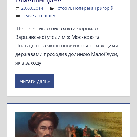
ГАМАЛІЇВЩИНА
23.03.2014
Admin
Історія
,
Поперека Григорій
Leave a comment
Ще не встигло висохнути чорнило
Варшавської угоди між Москвою та
Польщею, за якою новий кордон між цими
державами проходив долиною Малої Хуси,
як з заходу
Читати далі