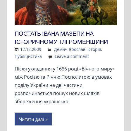
ПОСТАТЬ ІВАНА МАЗЕПИ НА
ІСТОРИЧНОМУ ТЛІ РОМЕНЩИНИ
12.12.2009
Admin
Демич Ярослав
,
Історія
,
Публіцистика
Leave a comment
Після укладання у 1686 році «Вічного миру»
між Росією та Річчю Посполитою в умовах
поділу України на дві частини
розпочинається пошук нових шляхів
збереження української
Читати далі