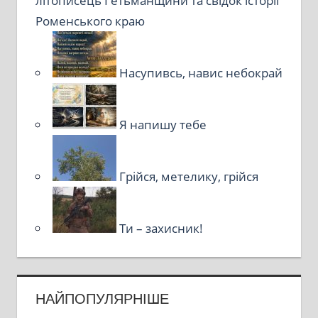
літописець Гетьманщини та свідок історії
Роменського краю
Насупивсь, навис небокрай
Я напишу тебе
Грійся, метелику, грійся
Ти – захисник!
НАЙПОПУЛЯРНІШЕ