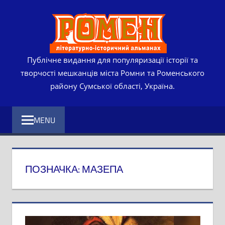
Skip
РОМЕ
to
content
ЛІТЕР
ІСТО
Публічне видання для популяризації історії та
творчості мешканців міста Ромни та Роменського
АЛЬМ
району Сумської області, Україна.
MENU
ПОЗНАЧКА:
МАЗЕПА