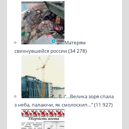
Матерям
свихнувшейся россии
(34 278)
“…Велика зоря спала
з неба, палаючи, як смолоскип…”
(11 927)