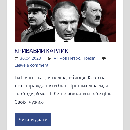
КРИВАВИЙ КАРЛИК
30.04.2023
Admin
Акімов Петро
,
Поезія
Leave a comment
Ти Путін – кат,ти нелюд, вбивця. Кров на
тобі, страждання й біль Простих людей, й
свободи, й честі. Лише вбивати в тебе ціль.
Своїх, чужих-
Читати далі