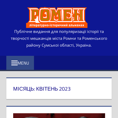
Skip
РОМЕ
to
content
ЛІТЕР
ІСТО
Публічне видання для популяризації історії та
творчості мешканців міста Ромни та Роменського
АЛЬМ
району Сумської області, Україна.
MENU
МІСЯЦЬ:
КВІТЕНЬ 2023