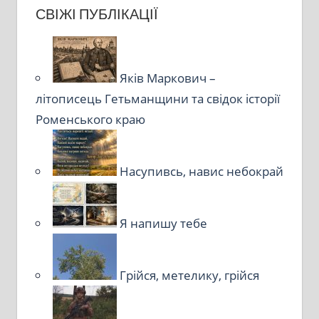
СВІЖІ ПУБЛІКАЦІЇ
Яків Маркович –
літописець Гетьманщини та свідок історії
Роменського краю
Насупивсь, навис небокрай
Я напишу тебе
Грійся, метелику, грійся