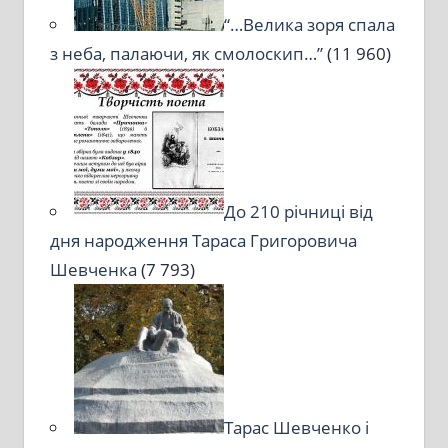
“…Велика зоря спала
з неба, палаючи, як смолоскип…”
(11 960)
До 210 річниці від
дня народження Тараса Григоровича
Шевченка
(7 793)
Тарас Шевченко і