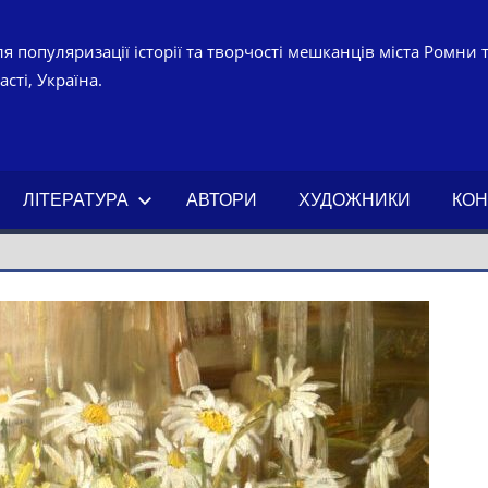
я популяризації історії та творчості мешканців міста Ромни 
сті, Україна.
УРНО-
ЧНИЙ
ЛІТЕРАТУРА
АВТОРИ
ХУДОЖНИКИ
КОН
АХ.