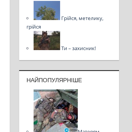
Грійся, метелику,
грійся
Ти – захисник!
НАЙПОПУЛЯРНІШЕ
Матерям