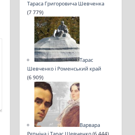
Тараса Григоровича Шевченка
(7 779)
Тарас
Шевченко і Роменський край
(6 909)
Варвара
Рєпніна і Тарас Шевченко
(6 444)