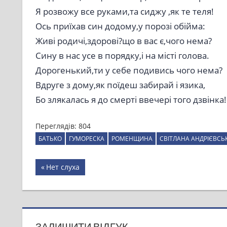
Я розвожу все руками,та сиджу ,як те теля!
Ось приїхав син додому,у порозі обійма:
Живі родичі,здорові?що в вас є,чого нема?
Сину в нас усе в порядку,і на місті голова.
Дорогенький,ти у себе подивись чого нема?
Вдруге з дому,як поїдеш забирай і язика,
Бо злякалась я до смерті ввечері того дзвінка!
Переглядів:
804
БАТЬКО
ГУМОРЕСКА
РОМЕНЩИНА
СВІТЛАНА АНДРІЄВСЬ
Навігація
Previous
Нет слуха
Post:
записів
ЗАЛИШИТИ ВІДГУК