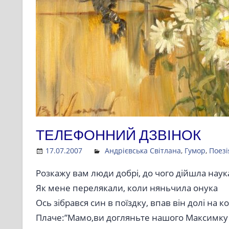
ТЕЛЕФОННИЙ ДЗВІНОК
17.07.2007
Admin
Андрієвська Світлана
,
Гумор
,
Поезі
Розкажу вам люди добрі, до чого дійшла наук
Як мене перелякали, коли няньчила онука
Ось зібрався син в поїздку, впав він долі на к
Плаче:”Мамо,ви догляньте нашого Максимку 