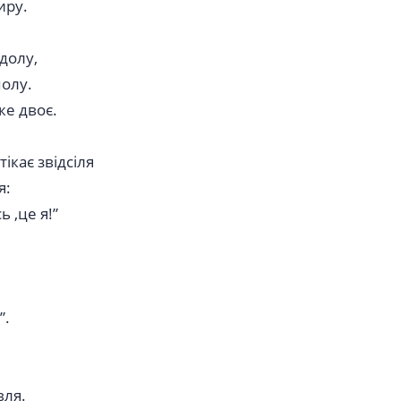
иру.
долу,
полу.
же двоє.
ікає звідсіля
я:
 ,це я!”
”.
вля.