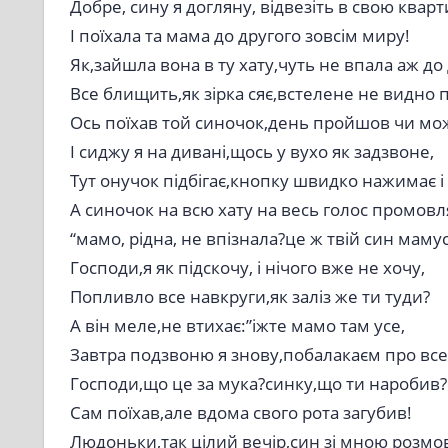
Добре, сину я догляну, відвезіть в свою кварт
І поїхала та мама до другого зовсім миру!
Як,зайшла вона в ту хату,чуть не впала аж до 
Все блищить,як зірка сяє,встелене не видно 
Ось поїхав той синочок,день пройшов чи мо
І сиджу я на дивані,щось у вухо як задзвоне,
Тут онучок підбігає,кнопку швидко нажимає і т
А синочок на всю хату на весь голос промовл
“мамо, рідна, не впізнала?це ж твій син мамусь
Господи,я як підскочу, і нічого вже не хочу,
Попливло все навкруги,як заліз же ти туди?
А він меле,не втихає:”іжте мамо там усе,
Завтра подзвоню я знову,побалакаєм про все
Господи,що це за мука?синку,що ти наробив?
Сам поїхав,але вдома свого рота загубив!
Людоньки,так цілий вечір,син зі мною розмо