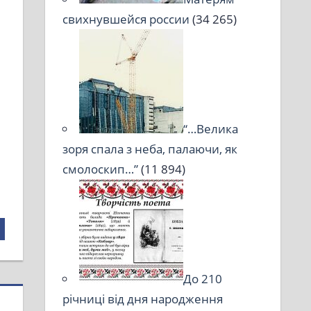
свихнувшейся россии
(34 265)
“…Велика
зоря спала з неба, палаючи, як
смолоскип…”
(11 894)
До 210
річниці від дня народження