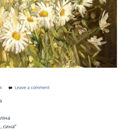
я
Leave a comment
а
оліна
, сина”