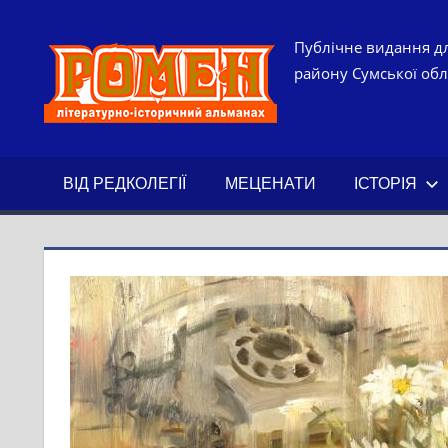
Skip
to
РОМЕН.
Публічне видання дл
content
району Сумської обла
ЛІТЕРАТ
ІСТОРИ
ВІД РЕДКОЛЕГІЇ
МЕЦЕНАТИ
ІСТОРІЯ
АЛЬМАН