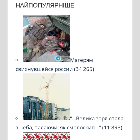
НАЙПОПУЛЯРНІШЕ
Матерям
свихнувшейся россии
(34 265)
“…Велика зоря спала
з неба, палаючи, як смолоскип…”
(11 893)