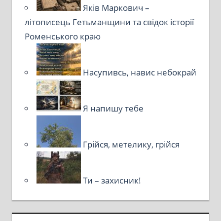
Яків Маркович –
літописець Гетьманщини та свідок історії
Роменського краю
Насупивсь, навис небокрай
Я напишу тебе
Грійся, метелику, грійся
Ти – захисник!