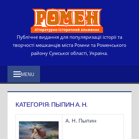
Skip
РОМЕ
to
content
ЛІТЕР
ІСТО
Публічне видання для популяризації історії та
творчості мешканців міста Ромни та Роменського
АЛЬМ
району Сумської області, Україна.
MENU
КАТЕГОРІЯ:
ПЫПИН А. Н.
А. Н. Пыпин