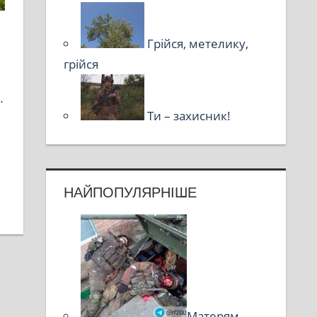
Грійся, метелику,
грійся
…
Ти – захисник!
і
НАЙПОПУЛЯРНІШЕ
Матерям