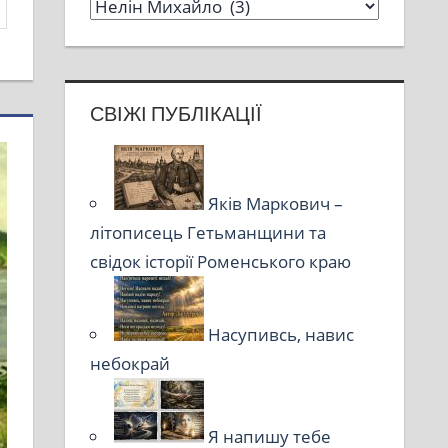
СВІЖІ ПУБЛІКАЦІЇ
Яків Маркович –
літописець Гетьманщини та
свідок історії Роменського краю
Насупивсь, навис
небокрай
Я напишу тебе