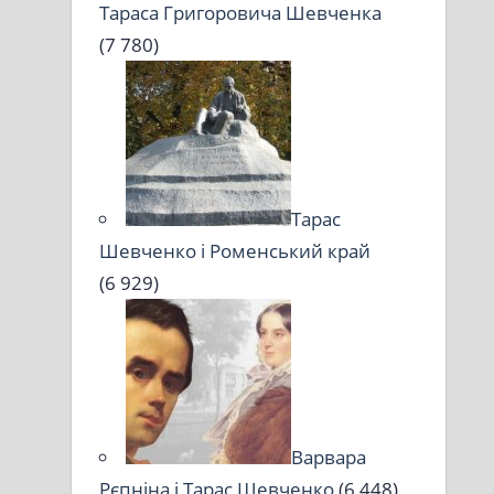
Тараса Григоровича Шевченка
(7 780)
Тарас
Шевченко і Роменський край
(6 929)
Варвара
Рєпніна і Тарас Шевченко
(6 448)