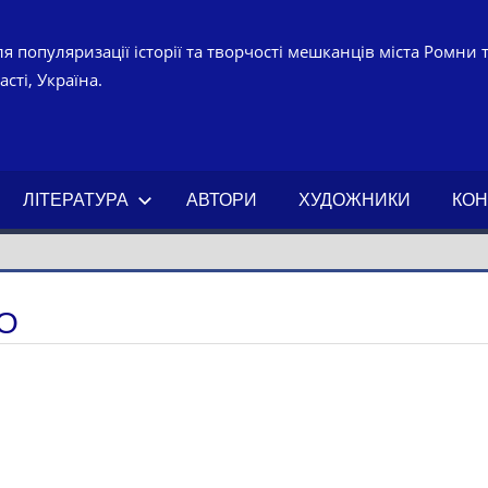
я популяризації історії та творчості мешканців міста Ромни 
сті, Україна.
УРНО-
ЧНИЙ
ЛІТЕРАТУРА
АВТОРИ
ХУДОЖНИКИ
КОН
АХ.
О