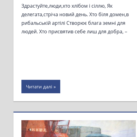
Здрастуйте,люди,хто хлібом і сіллю, Як
делегата,стріча новий день. Хто біля домен,в
рибальській артілі Створює блага земні для
людей. Хто присвятив себе лиш для добра, –
Читати далі