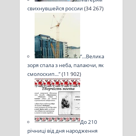
свихнувшейся россии
(34 267)
“…Велика
зоря спала з неба, палаючи, як
смолоскип…”
(11 902)
До 210
річниці від дня народження