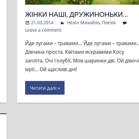
ЖІНКИ НАШІ, ДРУЖИНОНЬКИ…
21.03.2014
Admin
Нелін Михайло
,
Поезія
Leave a comment
Йде лугами – травами… Йде лугами – травами
Дівчина проста. Квітами яскравими Косу
запліта. Очі голубії, Мов шаринки дві. Ой дівоч
мрії… Ой щасливі дні!
Читати далі