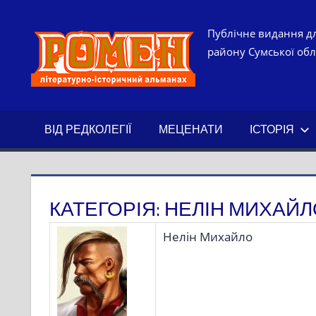
Skip
to
РОМЕН.
Публічне видання дл
content
району Сумської обла
ЛІТЕРАТ
ІСТОРИ
ВІД РЕДКОЛЕГІЇ
МЕЦЕНАТИ
ІСТОРІЯ
АЛЬМАН
КАТЕГОРІЯ:
НЕЛІН МИХАЙЛ
Нелін Михайло