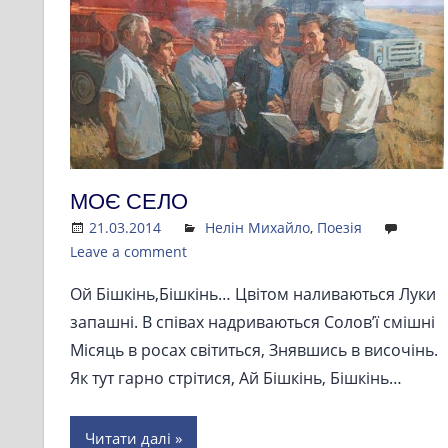
МОЄ СЕЛО
21.03.2014
Admin
Нелін Михайло
,
Поезія
Leave a comment
Ой Бішкінь,Бішкінь… Цвітом наливаються Луки
запашні. В співах надриваються Солов’ї смішні
Місяць в росах світиться, Знявшись в височінь.
Як тут гарно стрітися, Ай Бішкінь, Бішкінь…
Читати далі