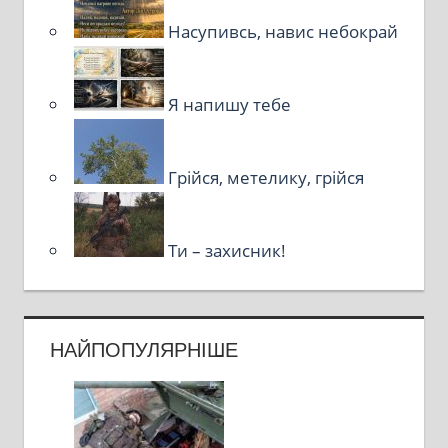
Насупивсь, навис небокрай
Я напишу тебе
Грійся, метелику, грійся
Ти – захисник!
НАЙПОПУЛЯРНІШЕ