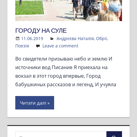
ГОРОДУ НА СУЛЕ
11.06.2019
Admin
Андрєєва Наталія
,
Обрії
,
Поезія
Leave a comment
Во свидетели призываю небо и землю И
источники вод Писание Я приехала на
вокзал в этот город впервые, Город
бабушкиных рассказов и легенд, И учуяла
Читати далі