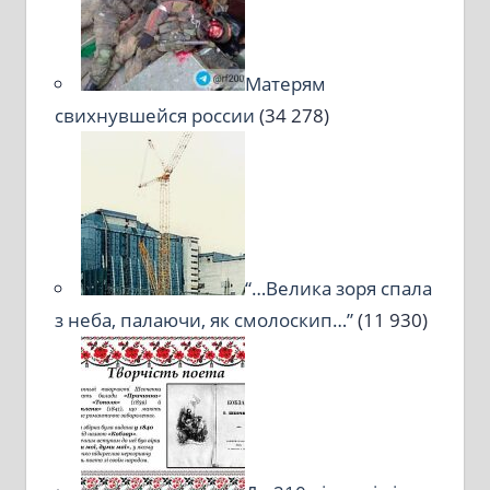
Матерям
свихнувшейся россии
(34 278)
“…Велика зоря спала
з неба, палаючи, як смолоскип…”
(11 930)