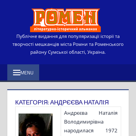
Skip
РОМЕ
to
content
ЛІТЕР
ІСТО
Публічне видання для популяризації історії та
творчості мешканців міста Ромни та Роменського
АЛЬМ
району Сумської області, Україна.
MENU
КАТЕГОРІЯ:
АНДРЄЄВА НАТАЛІЯ
Андрєєва Наталія
Володимирівна
народилася 1972