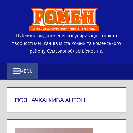
Skip
РОМЕ
to
content
ЛІТЕР
ІСТО
Публічне видання для популяризації історії та
творчості мешканців міста Ромни та Роменського
АЛЬМ
району Сумської області, Україна.
MENU
ПОЗНАЧКА:
КИБА АНТОН