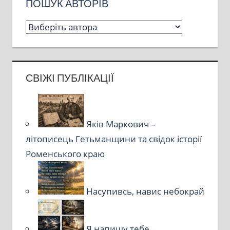
ПОШУК АВТОРІВ
СВІЖІ ПУБЛІКАЦІЇ
Яків Маркович –
літописець Гетьманщини та свідок історії
Роменського краю
Насупивсь, навис небокрай
Я напишу тебе