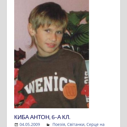
КИБА АНТОН, 6-А КЛ.
04.05.2009
Admin
Поезія
,
Світанки
,
Серце на