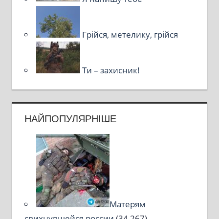
Грійся, метелику, грійся
Ти – захисник!
НАЙПОПУЛЯРНІШЕ
Матерям
свихнувшейся россии
(34 267)