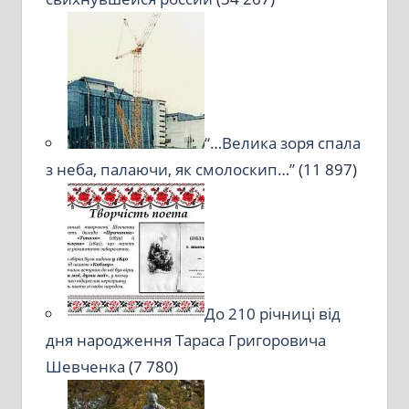
“…Велика зоря спала
з неба, палаючи, як смолоскип…”
(11 897)
До 210 річниці від
дня народження Тараса Григоровича
Шевченка
(7 780)