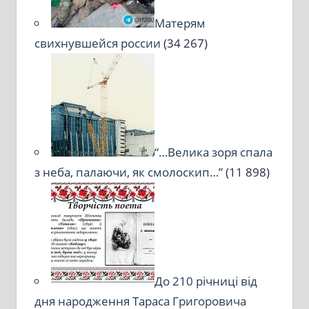
Матерям
свихнувшейся россии
(34 267)
“…Велика зоря спала
з неба, палаючи, як смолоскип…”
(11 898)
До 210 річниці від
дня народження Тараса Григоровича