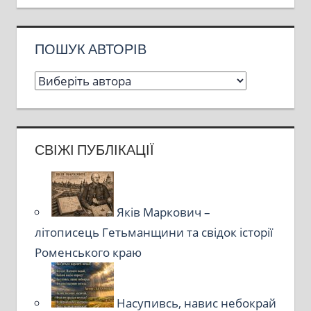
ПОШУК АВТОРІВ
СВІЖІ ПУБЛІКАЦІЇ
Яків Маркович –
літописець Гетьманщини та свідок історії
Роменського краю
Насупивсь, навис небокрай