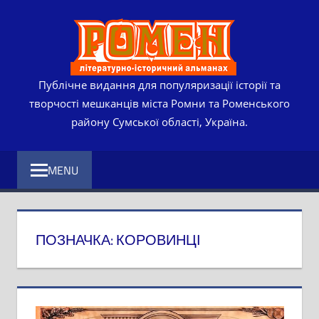
Skip
РОМЕ
to
content
ЛІТЕР
ІСТО
Публічне видання для популяризації історії та
творчості мешканців міста Ромни та Роменського
АЛЬМ
району Сумської області, Україна.
MENU
ПОЗНАЧКА:
КОРОВИНЦІ