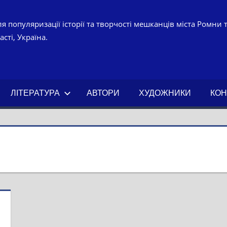
я популяризації історії та творчості мешканців міста Ромни 
сті, Україна.
УРНО-
ЧНИЙ
ЛІТЕРАТУРА
АВТОРИ
ХУДОЖНИКИ
КОН
АХ.