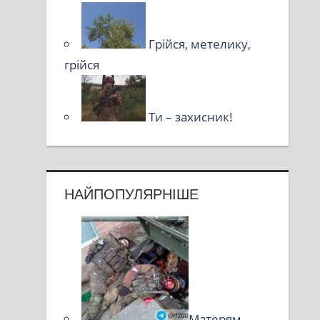
Грійся, метелику,
грійся
Ти – захисник!
НАЙПОПУЛЯРНІШЕ
Матерям