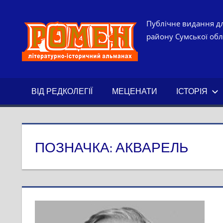
Skip
to
РОМЕН.
Публічне видання дл
content
району Сумської обла
ЛІТЕРАТ
ІСТОРИ
ВІД РЕДКОЛЕГІЇ
МЕЦЕНАТИ
ІСТОРІЯ
АЛЬМАН
ПОЗНАЧКА:
АКВАРЕЛЬ