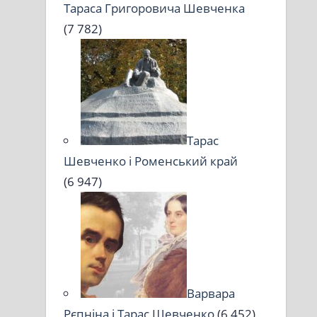
Тараса Григоровича Шевченка
(7 782)
Тарас
Шевченко і Роменський край
(6 947)
Варвара
Рєпніна і Тарас Шевченко
(6 452)