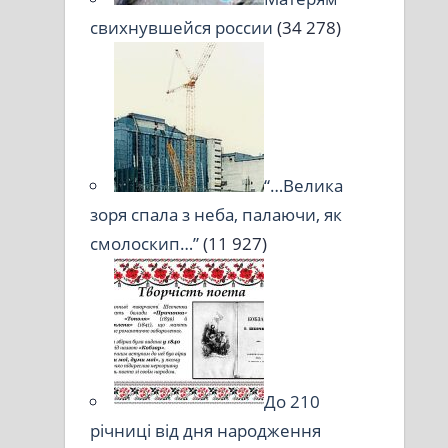
свихнувшейся россии
(34 278)
“…Велика
зоря спала з неба, палаючи, як
смолоскип…”
(11 927)
До 210
річниці від дня народження