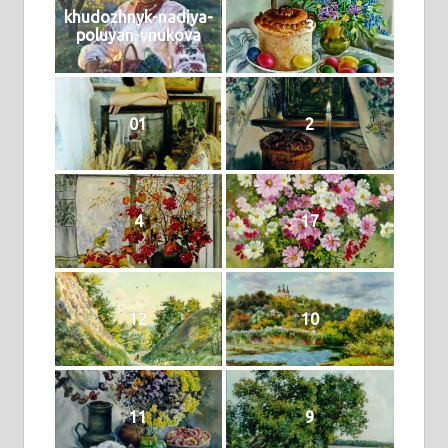
khudozhnyk-nadiya-
3
poluyan-vnukova
01
2
4
17
12
10
11
9