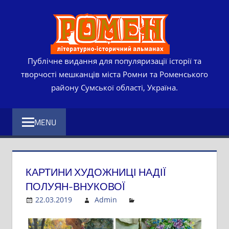
Skip
РОМЕ
to
content
ЛІТЕР
ІСТО
Публічне видання для популяризації історії та
творчості мешканців міста Ромни та Роменського
АЛЬМ
району Сумської області, Україна.
MENU
КАРТИНИ ХУДОЖНИЦІ НАДІЇ
ПОЛУЯН-ВНУКОВОЇ
22.03.2019
Admin