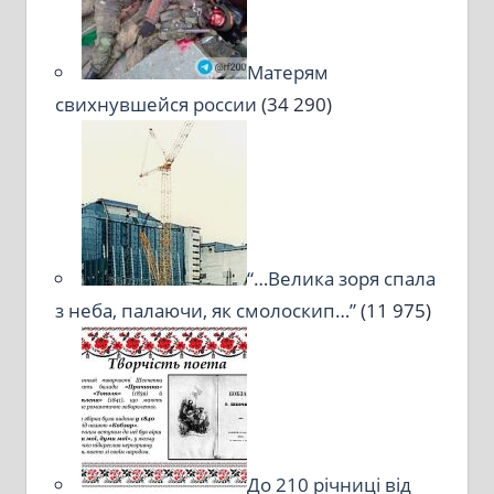
Матерям
свихнувшейся россии
(34 290)
“…Велика зоря спала
з неба, палаючи, як смолоскип…”
(11 975)
До 210 річниці від