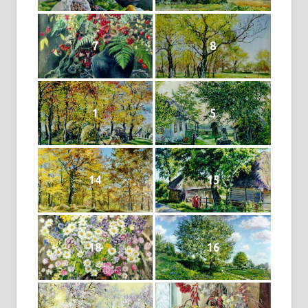
7
8
1
5
14
15
18
16