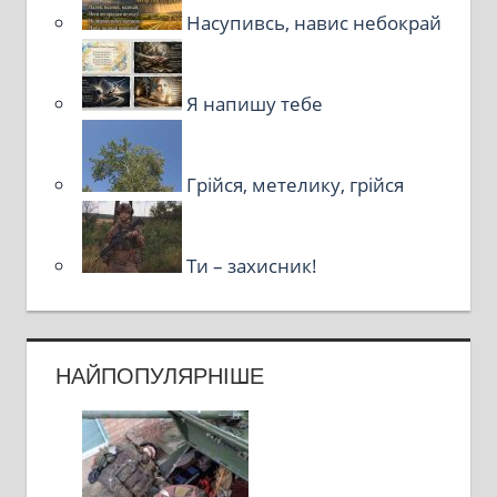
Насупивсь, навис небокрай
Я напишу тебе
Грійся, метелику, грійся
Ти – захисник!
НАЙПОПУЛЯРНІШЕ